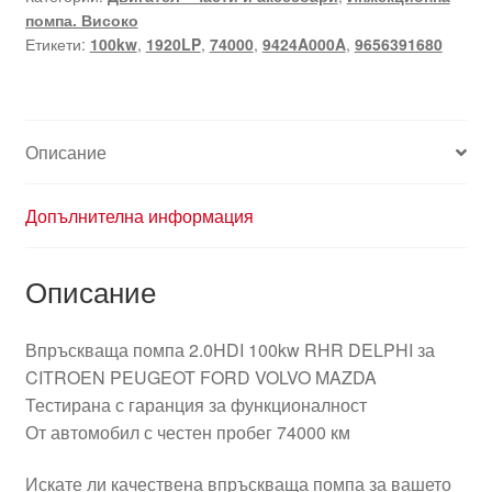
помпа. Високо
Етикети:
100kw
,
1920LP
,
74000
,
9424A000A
,
9656391680
Описание
Допълнителна информация
Описание
Впръскваща помпа 2.0HDI 100kw RHR DELPHI за
CITROEN PEUGEOT FORD VOLVO MAZDA
Тестирана с гаранция за функционалност
От автомобил с честен пробег 74000 км
Искате ли качествена впръскваща помпа за вашето