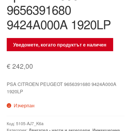
9656391680
9424A000A 1920LP
Уведомете, когато продуктът е наличен
€
242,00
PSA CITROEN PEUGEOT 9656391680 9424A000A
1920LP
Изчерпан
Код:
5105-AJ7_K6a
Категории:
Двигател - части и аксесоари
,
Инжекционна