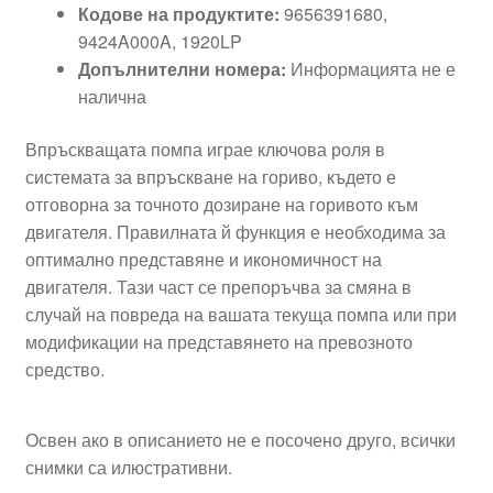
Кодове на продуктите:
9656391680,
9424A000A, 1920LP
Допълнителни номера:
Информацията не е
налична
Впръскващата помпа играе ключова роля в
системата за впръскване на гориво, където е
отговорна за точното дозиране на горивото към
двигателя. Правилната й функция е необходима за
оптимално представяне и икономичност на
двигателя. Тази част се препоръчва за смяна в
случай на повреда на вашата текуща помпа или при
модификации на представянето на превозното
средство.
Освен ако в описанието не е посочено друго, всички
снимки са илюстративни.