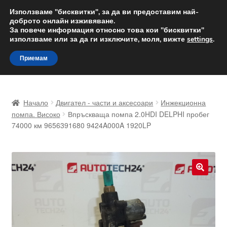
ДОСТАВКА от 12 лв.
Използваме "бисквитки", за да ви предоставим най-
доброто онлайн изживяване.
Доставка по целия свят
За повече информация относно това кои "бисквитки"
използваме или за да ги изключите, моля, вижте
settings
.
Skip
Skip
Menu
Приемам
to
to
navigation
content
Начало
Начало
Двигател - части и аксесоари
Инжекционна
Доставка по целия свят
помпа. Високо
Впръскваща помпа 2.0HDI DELPHI пробег
74000 км 9656391680 9424A000A 1920LP
Жалби
За нас
🔍
Количка
Контакт