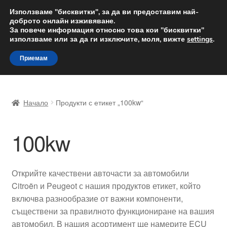
ДОСТАВКА от 12 лв.
Използваме "бисквитки", за да ви предоставим най-
доброто онлайн изживяване.
Доставка по целия свят
За повече информация относно това кои "бисквитки"
използваме или за да ги изключите, моля, вижте
settings
.
Skip
Skip
Menu
Приемам
to
to
navigation
content
Начало
Начало
Продукти с етикет „100kw“
Доставка по целия свят
100kw
Жалби
За нас
Открийте качествени авточасти за автомобили
Citroën и Peugeot с нашия продуктов етикет, който
Количка
включва разнообразие от важни компоненти,
съществени за правилното функциониране на вашия
Контакт
автомобил. В нашия асортимент ще намерите ECU