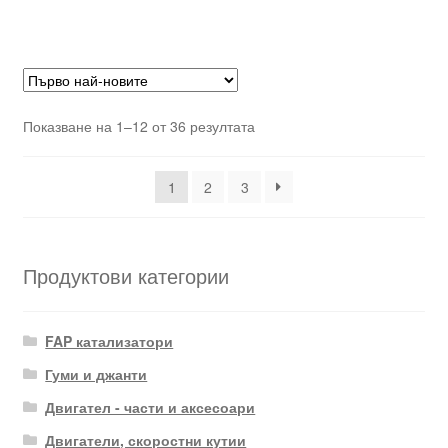
Sorted
Показване на 1–12 от 36 резултата
by
latest
1
2
3
Продуктови категории
FAP катализатори
Гуми и джанти
Двигател - части и аксесоари
Двигатели, скоростни кутии