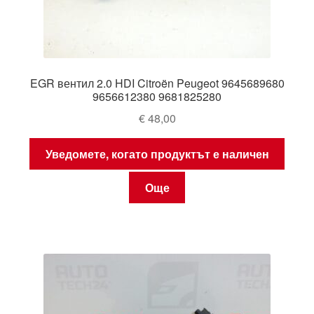
EGR вентил 2.0 HDI Citroën Peugeot 9645689680
9656612380 9681825280
€
48,00
Уведомете, когато продуктът е наличен
Още