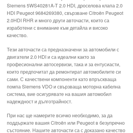
Siemens 5WS40281A-T 2.0 HDI, дроселова клапа 2.0
Моята сметка
HDI Peugeot 9684269380, свързване Citroën Peugeot
2.0HDI RHR и много други авточасти, които са
Плащанията
изработени с внимание към детайла и високо
качество.
Политика за поверителност
Тези авточасти са предназначени за автомобили с
двигатели 2.0 HDI и са идеални както за
Правила и условия
професионални автосервизи, така и за ентусиасти,
които предпочитат да ремонтират автомобилите си
Процедура за рекламации
сами. С качествени компоненти като впръскваща
помпа Siemens VDO и свързваща моторна кабелна
Разгледайте
система, вие осигурявате на вашия автомобил
надеждност и дълготрайност.
Транспорт
При нас ще намерите всичко необходимо, за да
поддържате вашия Citroën или Peugeot в безупречно
състояние. Нашите авточасти са с доказано качество