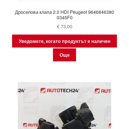
Дроселова клапа 2.0 HDI Peugeot 9646846380
0345F0
€
73,00
Уведомете, когато продуктът е наличен
Още