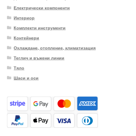
Електрически компоненти
Интериор
Комплекти инструменти
Контейнери
Охлаждане, отопление, климатизация
Теглич и въжени линии
Тяло
Шаси и оси