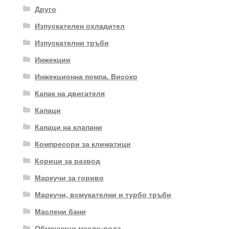
Друго
Изпускателен охладител
Изпускателни тръби
Инжекции
Инжекционна помпа. Високо
Капак на двигателя
Капаци
Капаци на клапани
Компресори за климатици
Корици за развод
Маркучи за гориво
Маркучи, всмукателни и турбо тръби
Маслени бани
Обменници масло-вода