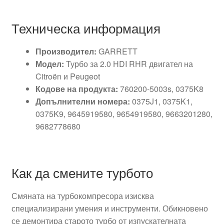
Техническа информация
Производител:
GARRETT
Модел:
Турбо за 2.0 HDI RHR двигател на
Citroën и Peugeot
Кодове на продукта:
760200-5003s, 0375K8
Допълнителни номера:
0375J1, 0375K1,
0375K9, 9645919580, 9654919580, 9663201280,
9682778680
Как да смените турбото
Смяната на турбокомпресора изисква
специализирани умения и инструменти. Обикновено
се демонтира старото турбо от изпускателната