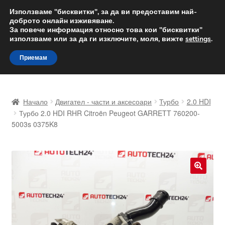
ДОСТАВКА от 12 лв.
Използваме "бисквитки", за да ви предоставим най-
доброто онлайн изживяване.
Доставка по целия свят
За повече информация относно това кои "бисквитки"
използваме или за да ги изключите, моля, вижте
settings
.
Skip
Skip
Menu
Приемам
to
to
navigation
content
Начало
Начало
Двигател - части и аксесоари
Турбо
2.0 HDI
Доставка по целия свят
Турбо 2.0 HDI RHR Citroën Peugeot GARRETT 760200-
5003s 0375K8
Жалби
За нас
🔍
Количка
Контакт