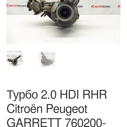
Моята сметка
Плащанията
Политика за поверителност
Правила и условия
Процедура за рекламации
Разгледайте
Турбо 2.0 HDI RHR
Транспорт
Citroën Peugeot
GARRETT 760200-