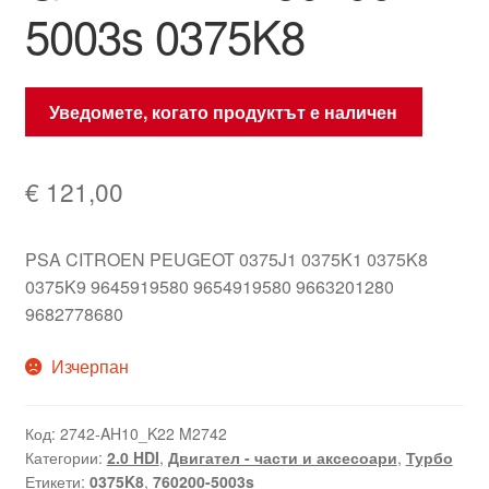
5003s 0375K8
Уведомете, когато продуктът е наличен
€
121,00
PSA CITROEN PEUGEOT
0375J1 0375K1 0375K8
0375K9 9645919580 9654919580 9663201280
9682778680
Изчерпан
Код:
2742-AH10_K22 M2742
Категории:
2.0 HDI
,
Двигател - части и аксесоари
,
Турбо
Етикети:
0375K8
,
760200-5003s