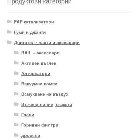
Продуктови категории
FAP катализатори
Гуми и джанти
Двигател - части и аксесоари
RAIL + аксесоари
Активен въглен
Алтернатори
Вакуумни помпи
Всмукване на въздух
Въжени линии, въжета
Глави
Горивни филтри
дросели