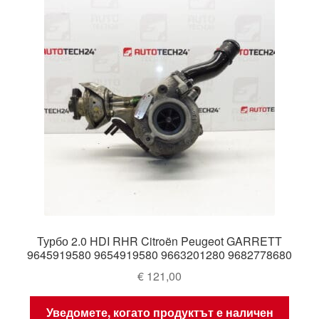
Турбо 2.0 HDI RHR Citroën Peugeot GARRETT
9645919580 9654919580 9663201280 9682778680
€
121,00
Уведомете, когато продуктът е наличен