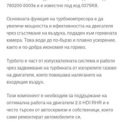
760200-5003s и е известно под код 0375K8.
Основната функция на турбокомпресора е да
увеличи мощността и ефективността на двигателя
чрез сгъстяване на въздуха, подаден към горивната
камера. Това води до по-бързо и плавно ускорение,
както и по-добра икономия на гориво.
Турбото е част от изпускателната система и работи
чрез задвижване на турбината от изгорелите газове
на двигателя, което повишава налягането на
входящия въздух.
Този компонент е необходим за поддържане на
оптимална работа на двигатели 2.0 HDI RHR и е
често търсен от автосервизи и собственици, които
сами ремонтират автомобилите си.