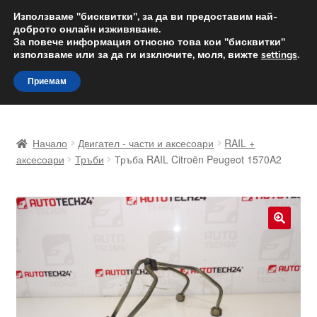
ДОСТАВКА от 12 лв.
Използваме "бисквитки", за да ви предоставим най-
доброто онлайн изживяване.
Доставка по целия свят
За повече информация относно това кои "бисквитки"
използваме или за да ги изключите, моля, вижте
settings
.
Skip
Skip
Menu
Приемам
to
to
navigation
content
Начало
Начало
Двигател - части и аксесоари
RAIL +
Доставка по целия свят
аксесоари
Тръби
Тръба RAIL Citroën Peugeot 1570A2
Жалби
За нас
🔍
Количка
Контакт