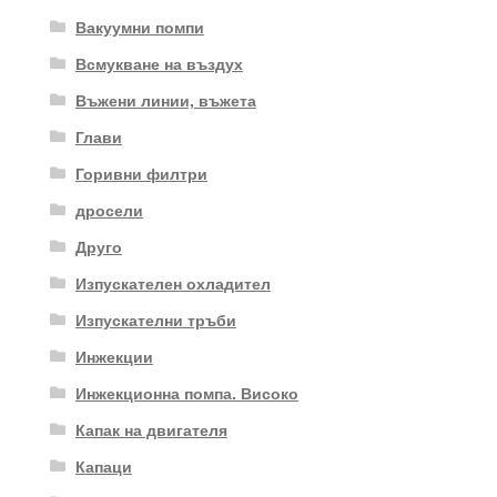
Вакуумни помпи
Всмукване на въздух
Въжени линии, въжета
Глави
Горивни филтри
дросели
Друго
Изпускателен охладител
Изпускателни тръби
Инжекции
Инжекционна помпа. Високо
Капак на двигателя
Капаци