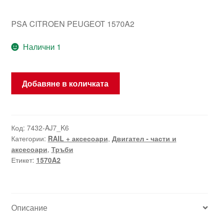
PSA CITROEN PEUGEOT 1570A2
Налични 1
количество
Добавяне в количката
за
Тръба
RAIL
Citroën
Код:
7432-AJ7_K6
Категории:
RAIL + аксесоари
,
Двигател - части и
Peugeot
аксесоари
,
Тръби
1570A2
Етикет:
1570A2
Описание