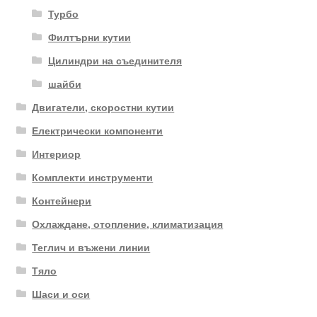
Турбо
Филтърни кутии
Цилиндри на съединителя
шайби
Двигатели, скоростни кутии
Електрически компоненти
Интериор
Комплекти инструменти
Контейнери
Охлаждане, отопление, климатизация
Теглич и въжени линии
Тяло
Шаси и оси