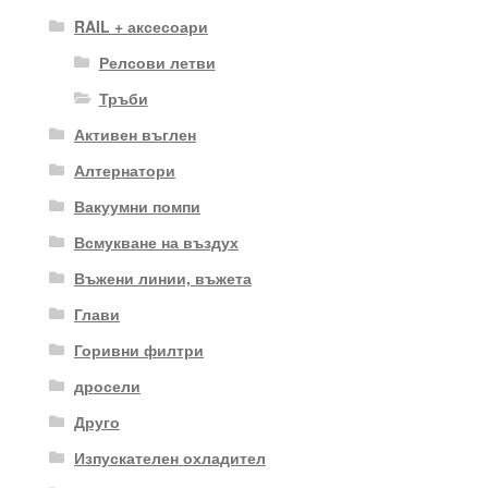
RAIL + аксесоари
Релсови летви
Тръби
Активен въглен
Алтернатори
Вакуумни помпи
Всмукване на въздух
Въжени линии, въжета
Глави
Горивни филтри
дросели
Друго
Изпускателен охладител