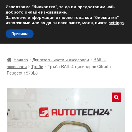
ДОСТАВКА от 12 лв.
Използваме "бисквитки", за да ви предоставим най-
доброто онлайн изживяване.
Доставка по целия свят
За повече информация относно това кои "бисквитки"
използваме или за да ги изключите, моля, вижте
settings
.
Skip
Skip
Menu
Приемам
to
to
navigation
content
Начало
Начало
Двигател - части и аксесоари
RAIL +
Доставка по целия свят
аксесоари
Тръби
Тръба RAIL 4-цилиндров Citroën
Peugeot 1570L8
Жалби
За нас
🔍
Количка
Контакт