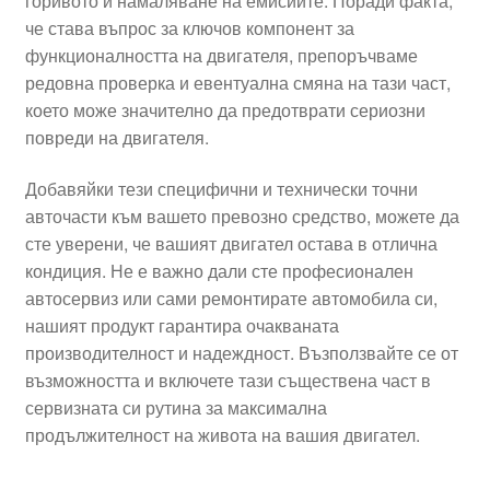
горивото и намаляване на емисиите. Поради факта,
че става въпрос за ключов компонент за
функционалността на двигателя, препоръчваме
редовна проверка и евентуална смяна на тази част,
което може значително да предотврати сериозни
повреди на двигателя.
Добавяйки тези специфични и технически точни
авточасти към вашето превозно средство, можете да
сте уверени, че вашият двигател остава в отлична
кондиция. Не е важно дали сте професионален
автосервиз или сами ремонтирате автомобила си,
нашият продукт гарантира очакваната
производителност и надеждност. Възползвайте се от
възможността и включете тази съществена част в
сервизната си рутина за максимална
продължителност на живота на вашия двигател.