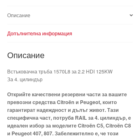
Описание
Допълнителна информация
Описание
Встъковачна тръба 1570L8 за 2.2 HDI 125KW
За 4. цилиндър
Открийте качествени резервни части за вашите
превозни средства Citroën и Peugeot, които
гарантират надеждност и дълъг живот. Тази
специфична част, потрубa RAIL за 4. цилиндър, е
идеален избор за моделите Citroën C5, Citroën C8
и Peugeot 407, 807. Забележително е, че този