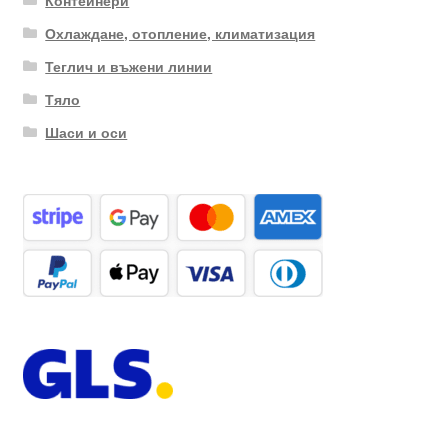
Контейнери
Охлаждане, отопление, климатизация
Теглич и въжени линии
Тяло
Шаси и оси