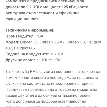
компонент е предназначен специално за
двигатели 2.2 HDI с мощност 125 кВт, което
осигурява съвместимост и ефективна
функционалност.
Техническа информация:
Производител:
PSA
Модел:
Citroën C5, Citroën C5 X7, Citroën C8, Peugeot
407, Peugeot 807
Кодове на продуктите:
1570L8
Други номера:
2.2 HDI 125KW
Тази потрубa RAIL служи за доставяне на гориво към
инжекционните дюзи и е необходима за правилната
функция на системата за инжектиране на гориво.
Продуктът е проектиран да отговаря на нуждите на
вашия двигател и да осигури оптимално горене,
което допринася за по-добра ефективност на