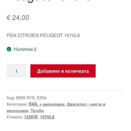
€
24,00
PSA CITROEN PEUGEOT 1570L8
Налични 2
количество
Добавяне в количката
за
Тръба
RAIL
4-
Код:
6826-N18_K25a
Категории:
RAIL + аксесоари
,
Двигател - части и
цилиндров
аксесоари
,
Тръби
Citroën
Етикети:
125KW
,
1570L8
Peugeot
1570L8