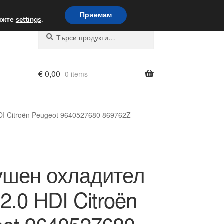
вка по целия свят
Приемам
вижте
settings
.
Търсене
Търсене
за:
€
0,00
0 items
DI Citroën Peugeot 9640527680 869762Z
ушен охладител
 2.0 HDI Citroën