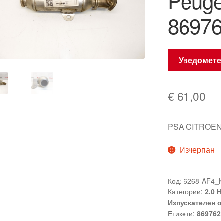
Peuge
8697
Уведомете
€
61,00
PSA CITROEN
Изчерпан
Код:
6268-AF4_
Категории:
2.0 
Изпускателен 
Етикети:
869762