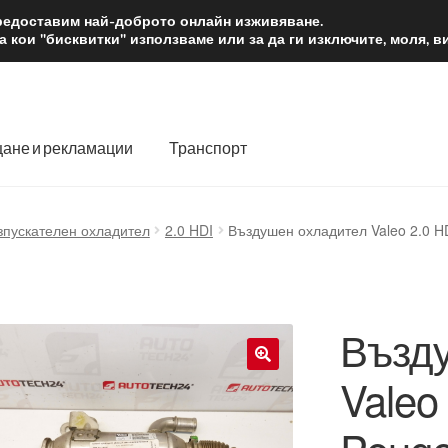
2 лв.
Доста
предоставим най-доброто онлайн изживяване.
 кои "бисквитки" използваме или за да ги изключите, моля, 
ане и рекламации
Транспорт
 нас
Количка
Контакт
Моята сметка
Плащанията
зпускателен охладител
2.0 HDI
Въздушен охладител Valeo 2.0 H
словия
Процедура за рекламации
Разгледайте
Транспорт
Възд
Valeo
🔍