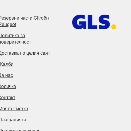
Резервни части Citroën
Peugeot
Политика за
поверителност
Доставка по целия свят
Жалби
За нас
Количка
Контакт
Моята сметка
Плащанията
Правила и условия