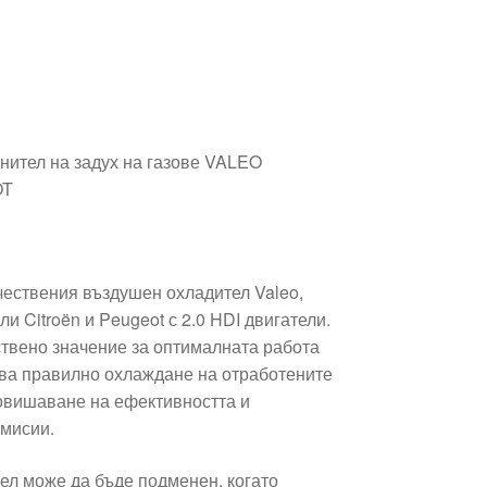
нител на задух на газове VALEO
OT
ествения въздушен охладител Valeo,
и Citroën и Peugeot с 2.0 HDI двигатели.
ствено значение за оптималната работа
рява правилно охлаждане на отработените
повишаване на ефективността и
мисии.
ел може да бъде подменен, когато