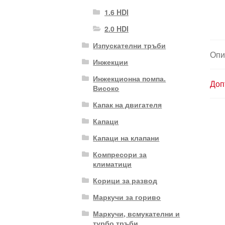
1.6 HDI
2.0 HDI
Изпускателни тръби
Опи
Инжекции
Инжекционна помпа.
Доп
Високо
Капак на двигателя
Капаци
Капаци на клапани
Компресори за
климатици
Корици за развод
Маркучи за гориво
Маркучи, всмукателни и
турбо тръби