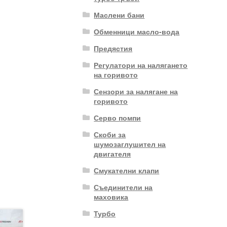
Маслени бани
Обменници масло-вода
Предястия
Регулатори на налягането
на горивото
Сензори за налягане на
горивото
Серво помпи
Скоби за
шумозаглушител на
двигателя
Смукателни клапи
Съединители на
маховика
Турбо