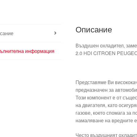
Описание
сание
Въздушен охладител, заме
ълнителна информация
2.0 HDI CITROEN PEUGE
Представяме Ви висококач
предназначен за автомобил
Този компонент е от съще
на двигателя, като осигу
газове, което спомага за 
намаляване на вредните е
Често въздушният охладит