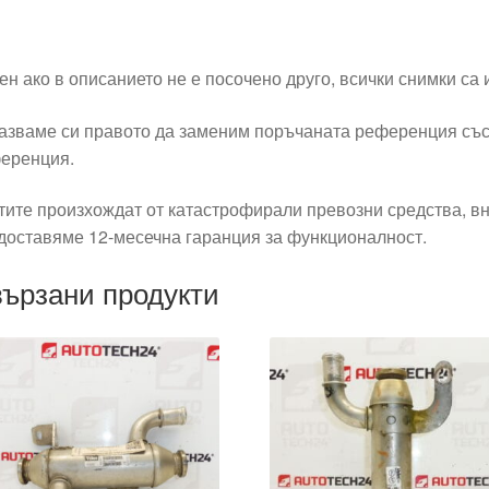
ен ако в описанието не е посочено друго, всички снимки са
азваме си правото да заменим поръчаната референция със
еренция.
тите произхождат от катастрофирали превозни средства, вн
доставяме 12-месечна гаранция за функционалност.
ързани продукти