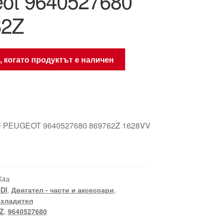
ot 9640527680
62Z
, когато продуктът е наличен
 PEUGEOT 9640527680 869762Z 1628VV
K4a
HDI
,
Двигател - части и аксесоари
,
охладител
Z
,
9640527680