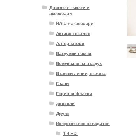
Двигател - части и
аксесоари
RAIL + аксесоари
Активен въглен
Алтернатори
Вакуумни помпи
Всмукване на въздух
Въжени линии, въжета
Глави
Горивни филтри
дросели
Друго
Изпускателен охладител
1.4 HDI