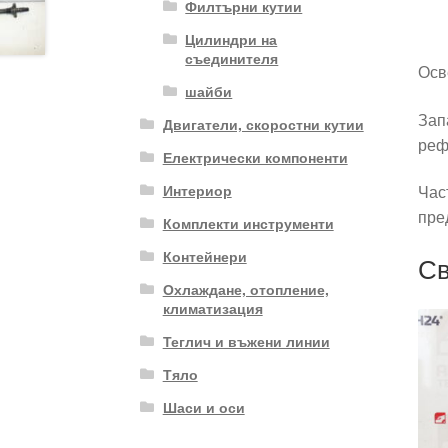
Филтърни кутии
Цилиндри на
съединителя
Осв
шайби
Зап
Двигатели, скоростни кутии
реф
Електрически компоненти
Интериор
Час
пре
Комплекти инструменти
Контейнери
Св
Охлаждане, отопление,
климатизация
Теглич и въжени линии
Тяло
Шаси и оси