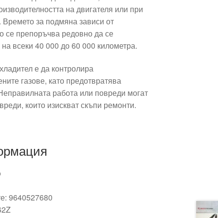
оизводителността на двигателя или при
. Времето за подмяна зависи от
о се препоръчва редовно да се
на всеки 40 000 до 60 000 километра.
хладител е да контролира
ените газове, като предотвратява
 Неправилната работа или повреди могат
вреди, които изискват скъпи ремонти.
ормация
o
те: 9640527680
62Z