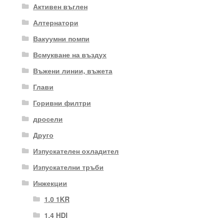
Активен въглен
Алтернатори
Вакуумни помпи
Всмукване на въздух
Въжени линии, въжета
Глави
Горивни филтри
дросели
Друго
Изпускателен охладител
Изпускателни тръби
Инжекции
1.0 1KR
1.4 HDI