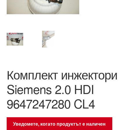
Моята сметка
Плащанията
Политика за поверителност
Правила и условия
Комплект инжектори
Процедура за рекламации
Siemens 2.0 HDI
Разгледайте
9647247280 CL4
Транспорт
Уведомете, когато продуктът е наличен