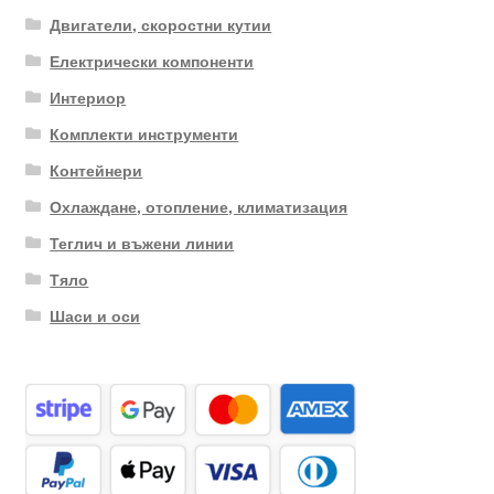
Двигатели, скоростни кутии
Електрически компоненти
Интериор
Комплекти инструменти
Контейнери
Охлаждане, отопление, климатизация
Теглич и въжени линии
Тяло
Шаси и оси