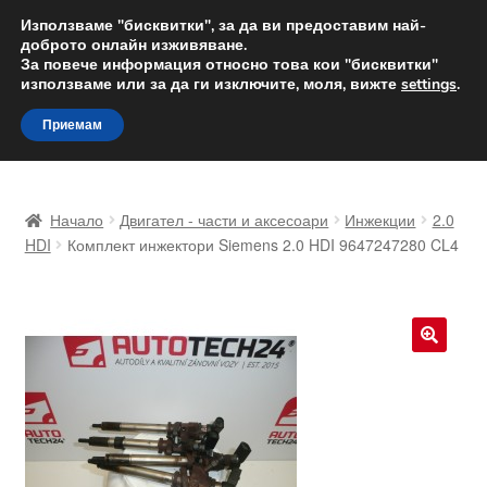
ДОСТАВКА от 12 лв.
Използваме "бисквитки", за да ви предоставим най-
доброто онлайн изживяване.
Доставка по целия свят
За повече информация относно това кои "бисквитки"
използваме или за да ги изключите, моля, вижте
settings
.
Skip
Skip
Menu
Приемам
to
to
navigation
content
Начало
Начало
Двигател - части и аксесоари
Инжекции
2.0
Доставка по целия свят
HDI
Комплект инжектори Siemens 2.0 HDI 9647247280 CL4
Жалби
За нас
🔍
Количка
Контакт