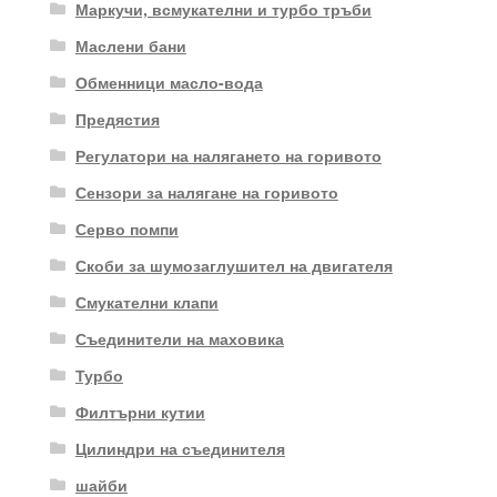
Маркучи, всмукателни и турбо тръби
Маслени бани
Обменници масло-вода
Предястия
Регулатори на налягането на горивото
Сензори за налягане на горивото
Серво помпи
Скоби за шумозаглушител на двигателя
Смукателни клапи
Съединители на маховика
Турбо
Филтърни кутии
Цилиндри на съединителя
шайби