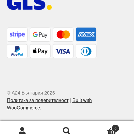
© А24 България 2026
Политика за поверителност
Built with
WooCommerce
.
0
Търсене
Търсене