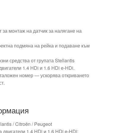
 за монтаж на датчик за налягане на
ректна подмяна на рейка и подаване към
ни средства от групата Stellantis
 двигатели 1.4 HDi и 1.6 HDi e‑HDi.
аталожен номер — ускорява откриването
ст.
ормация
lantis / Citroën / Peugeot
двигатели 1.4 HDi и 1.6 HDi e‑HDi;