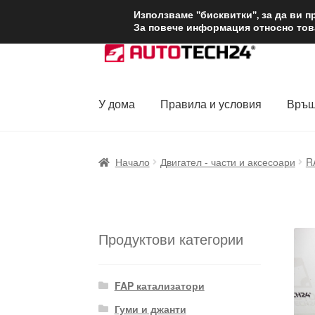
ДОСТАВКА от 1
Използваме "бисквитки", за да ви 
За повече информация относно това
Skip
Skip
to
to
navigation
content
У дома
Правила и условия
Връщ
Начало
Доставка по целия свят
Жалби
За
Начало
Двигател - части и аксесоари
R
Политика за поверителност
Правила и у
Продуктови категории
FAP катализатори
Гуми и джанти