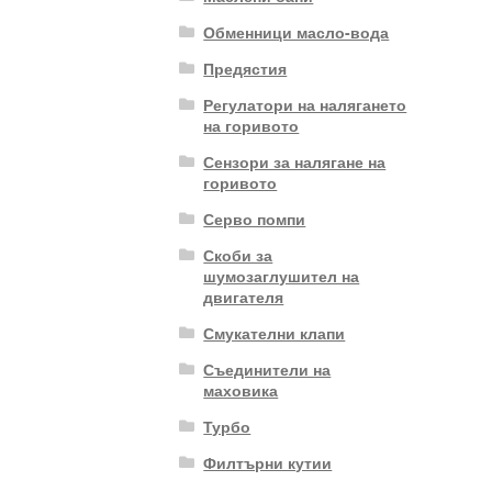
Обменници масло-вода
Предястия
Регулатори на налягането
на горивото
Сензори за налягане на
горивото
Серво помпи
Скоби за
шумозаглушител на
двигателя
Смукателни клапи
Съединители на
маховика
Турбо
Филтърни кутии