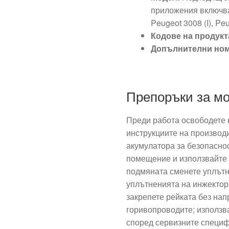
приложения включват
Peugeot 3008 (I), Pe
Кодове на продукт
Допълнителни ном
Препоръки за м
Преди работа освободете 
инструкциите на производи
акумулатора за безопаснос
помещение и използвайте 
подмяната сменете уплътн
уплътненията на инжектори
закрепете рейката без на
горивопроводите; използв
според сервизните специф