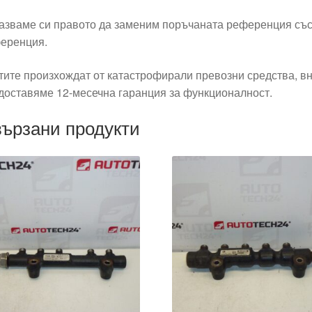
азваме си правото да заменим поръчаната референция със
еренция.
тите произхождат от катастрофирали превозни средства, вн
доставяме 12-месечна гаранция за функционалност.
ързани продукти