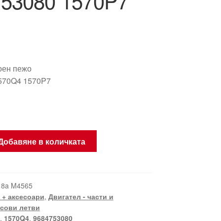
53080 1570P7
роен пежо
570Q4 1570P7
Добавяне в количката
18a M4565
 + аксесоари
,
Двигател - части и
сови летви
,
1570Q4
,
9684753080