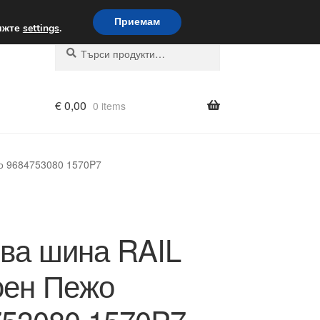
вка по целия свят
Приемам
вижте
settings
.
Търсене
Търсене
за:
€
0,00
0 items
о 9684753080 1570P7
ва шина RAIL
оен Пежо