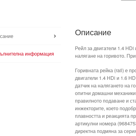
9684753080
1570P7
Описание
сание
Рейл за двигатели 1.4 HDi 
ълнителна информация
налягане на горивото. Пр
Горивната рейка (rail) е 
двигатели 1.4 HDi и 1.6 H
датчик на налягането на г
опитни домашни механики,
правилното подаване и ст
инжекторите, което подобр
плавността и реакцията п
артикулни номера (9684753
директна подмяна за сери