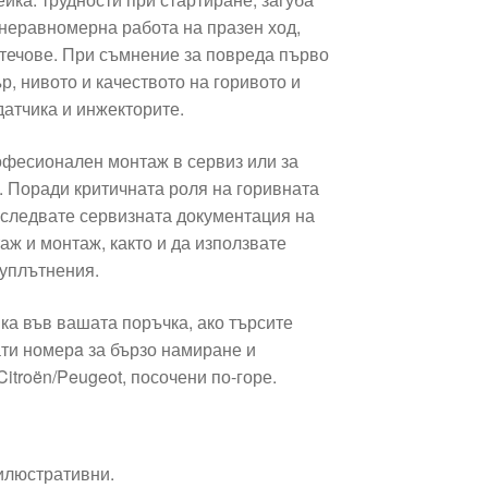
 неравномерна работа на празен ход,
 течове. При съмнение за повреда първо
, нивото и качеството на горивото и
датчика и инжекторите.
офесионален монтаж в сервиз или за
 Поради критичната роля на горивната
следвате сервизната документация на
ж и монтаж, както и да използвате
уплътнения.
ка във вашата поръчка, ако търсите
ти номерa за бързо намиране и
itroën/Peugeot, посочени по‑горе.
 илюстративни.