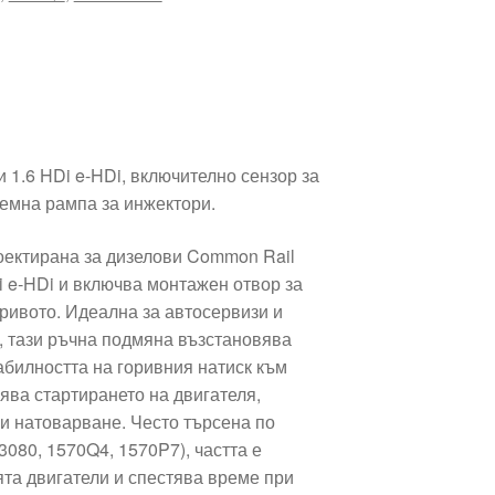
и 1.6 HDi e-HDi, включително сензор за
иемна рампа за инжектори.
проектирана за дизелови Common Rail
Di e‑HDi и включва монтажен отвор за
оривото. Идеална за автосервизи и
 тази ръчна подмяна възстановява
абилността на горивния натиск към
ява стартирането на двигателя,
ри натоварване. Често търсена по
080, 1570Q4, 1570P7), частта е
ята двигатели и спестява време при