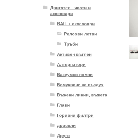
Двигател - части и
аксесоари
RAIL + аксесоари
Релсови летви
Тръби
Активен въглен
Алтернатори
Вакуумни помпи
Всмукване на въздух
Въжени линии, въжета
Глави
Горивни филтри
дросели
Друго