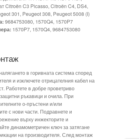
 Citroën C3 Picasso, Citroën C4, DS4,
ugeot 301, Peugeot 308, Peugeot 5008 (I)
а:
9684753080, 1570Q4, 1570P7
ера:
1570P7, 1570Q4, 9684753080
онтаж
налягането в горивната система според
теля и изключете отрицателния кабел на
т. Работете в добре проветриво
защитни ръкавици и очила. При
ителните о-пръстени и/или
те с нови части. Подравнете и
прежение върху инжекторите и
айте динамометричен ключ за затягане
икации на производителя. След монтаж