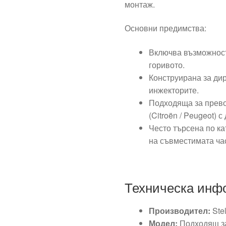
монтаж.
Основни предимства:
Включва възможност
горивото.
Конструирана за ди
инжекторите.
Подходяща за превоз
(Citroën / Peugeot) с
Често търсена по к
на съвместимата ча
Техническа инф
Производител:
Stel
Модел:
Подходящ за 