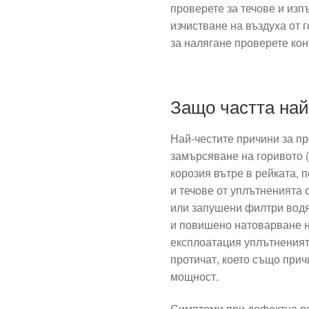
проверете за течове и из
изчистване на въздуха от 
за налягане проверете кон
Защо частта най
Най-честите причини за пр
замърсяване на горивото (
корозия вътре в рейката, 
и течове от уплътненията
или запушени филтри водя
и повишено натоварване 
експлоатация уплътненията
протичат, което също прич
мощност.
Симптоми при дефектна рей