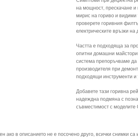
на мощност, прескачане и
мирис на гориво и видими
проверете горивния филтър
електрическите връзки на 
Частта е подходяща за пр
опитни домашни майстори.
система препоръчваме да 
производителя при демонта
подходящи инструменти и 
Добавете тази горивна рей
надеждна подмяна с позна
съвместимост с моделите C
ен ако в описанието не е посочено друго, всички снимки са