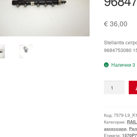
96847
€
36,00
Stellantis сит
9684753080 1
Налични 3
количество
за
Рейкова
шина
RAIL
Код:
7579-L9_K
Категории:
RAIL
Ситроен
аксесоари
,
Рел
Пежо
Етикети:
1570P7