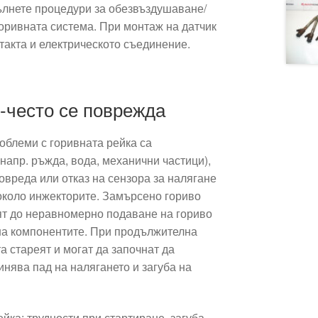
пълнете процедури за обезвъздушаване/
горивната система. При монтаж на датчик
такта и електрическото съединение.
-често се поврежда
облеми с горивната рейка са
напр. ръжда, вода, механични частици),
повреда или отказ на сензора за налягане
 около инжекторите. Замърсено гориво
т до неравномерно подаване на гориво
на компонентите. При продължителна
 стареят и могат да започнат да
инява пад на налягането и загуба на
ка: трудности при стартиране, загуба