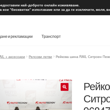
2 лв.
Доста
предоставим най-доброто онлайн изживяване.
 кои "бисквитки" използваме или за да ги изключите, моля, 
ане и рекламации
Транспорт
 нас
Количка
Контакт
Моята сметка
Плащанията
AIL + аксесоари
Релсови летви
Рейкова шина RAIL Ситроен Пеж
словия
Процедура за рекламации
Разгледайте
Транспорт
Рейко
Ситр
🔍