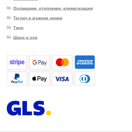
Охлаждане, отопление, климатизация
Теглич и въжени линии
Тяло
Шаси и оси