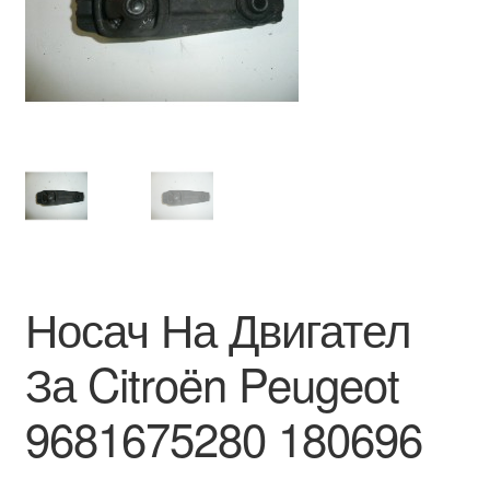
Моята сметка
Плащанията
Политика за поверителност
Правила и условия
Процедура за рекламации
Носач На Двигател
Разгледайте
За Citroën Peugeot
Транспорт
9681675280 180696