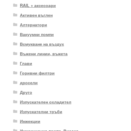
RAIL + аксесоари
Активен въглен
Алтернатори
Вакуумни помпи
Всмукване на въздух
Въжени линии, въжета
Глави
Горивни филтри
дросели
Друго
Изпускателен охладител
Изпускателни тръби
Инжекции
Инжекционна помпа. Високо