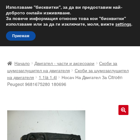
ДОСТАВКА от 12 лв.
Използваме "бисквитки", за да ви предоставим най-
доброто онлайн изживяване.
Доставка по целия свят
За повече информация относно това кои "бисквитки"
използваме или за да ги изключите, моля, вижте
settings
.
Skip
Skip
Menu
Приемам
to
to
navigation
content
Начало
Начало
Двигател - части и аксесоари
Скоби за
Доставка по целия свят
шумозаглушител на двигателя
Скоби за шумозаглушител
на двигателя
1.1ia 1.4i
Носач На Двигател За Citroën
Peugeot 9681675280 180696
Жалби
За нас
Количка
🔍
Контакт