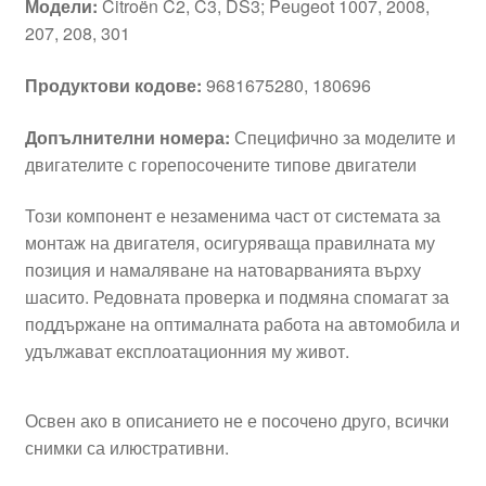
Модели:
Citroën C2, C3, DS3; Peugeot 1007, 2008,
207, 208, 301
Продуктови кодове:
9681675280, 180696
Допълнителни номера:
Специфично за моделите и
двигателите с горепосочените типове двигатели
Този компонент е незаменима част от системата за
монтаж на двигателя, осигуряваща правилната му
позиция и намаляване на натоварванията върху
шасито. Редовната проверка и подмяна спомагат за
поддържане на оптималната работа на автомобила и
удължават експлоатационния му живот.
Освен ако в описанието не е посочено друго, всички
снимки са илюстративни.