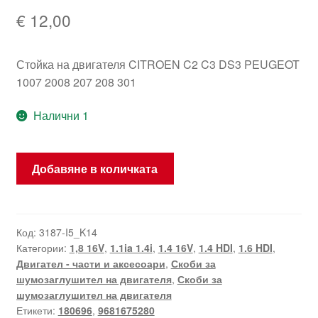
€
12,00
Стойка на двигателя CITROEN C2 C3 DS3 PEUGEOT
1007 2008 207 208 301
Налични 1
количество
Добавяне в количката
за
Носач
На
Двигател
Код:
3187-I5_K14
Категории:
1,8 16V
,
1.1ia 1.4i
,
1.4 16V
,
1.4 HDI
,
1.6 HDI
,
За
Двигател - части и аксесоари
,
Скоби за
Citroën
шумозаглушител на двигателя
,
Скоби за
Peugeot
шумозаглушител на двигателя
9681675280
Етикети:
180696
,
9681675280