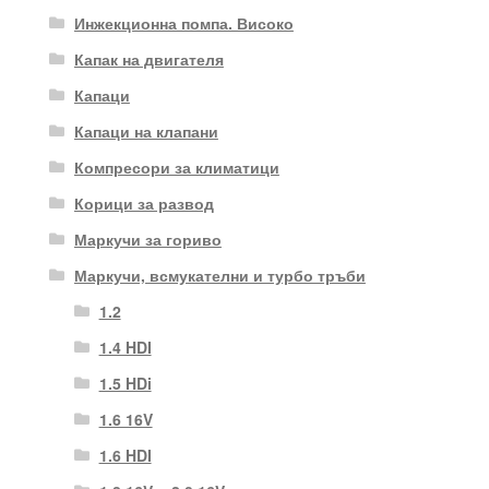
Инжекционна помпа. Високо
Капак на двигателя
Капаци
Капаци на клапани
Компресори за климатици
Корици за развод
Маркучи за гориво
Маркучи, всмукателни и турбо тръби
1.2
1.4 HDI
1.5 HDi
1.6 16V
1.6 HDI