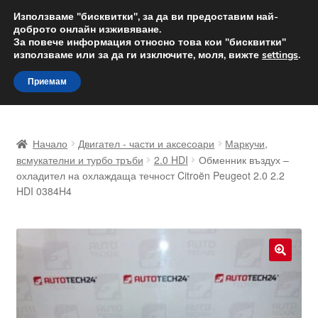
ДОСТАВКА от 12 лв.
Използваме "бисквитки", за да ви предоставим най-
доброто онлайн изживяване.
Доставка по целия свят
За повече информация относно това кои "бисквитки"
използваме или за да ги изключите, моля, вижте
settings
.
Skip
Skip
Menu
Приемам
to
to
navigation
content
Начало
Начало
Двигател - части и аксесоари
Маркучи,
Доставка по целия свят
всмукателни и турбо тръби
2.0 HDI
Обменник въздух –
охладител на охлаждаща течност Citroën Peugeot 2.0 2.2
HDI 0384H4
Жалби
За нас
Количка
🔍
Контакт