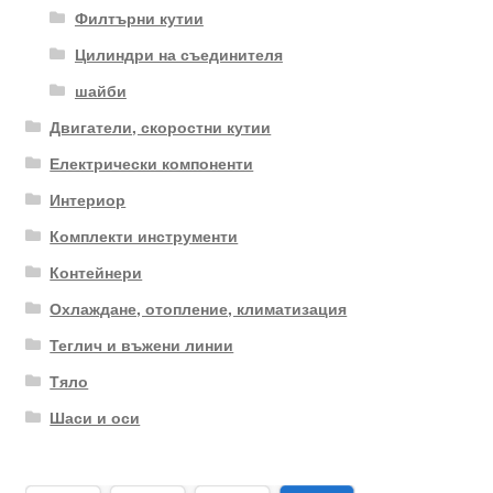
Филтърни кутии
Цилиндри на съединителя
шайби
Двигатели, скоростни кутии
Електрически компоненти
Интериор
Комплекти инструменти
Контейнери
Охлаждане, отопление, климатизация
Теглич и въжени линии
Тяло
Шаси и оси