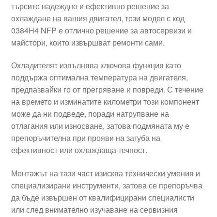
търсите надеждно и ефективно решение за
охлаждане на вашия двигател, този модел с код
0384H4 NFP е отлично решение за автосервизи и
майстори, които извършват ремонти сами.
Охладителят изпълнява ключова функция като
поддържа оптимална температура на двигателя,
предпазвайки го от прегряване и повреди. С течение
на времето и изминатите километри този компонент
може да ни подведе, поради натрупване на
отлагания или износване, затова подмяната му е
препоръчителна при прояви на загуба на
ефективност или охлаждаща течност.
Монтажът на тази част изисква технически умения и
специализирани инструменти, затова се препоръчва
да бъде извършен от квалифицирани специалисти
или след внимателно изучаване на сервизния