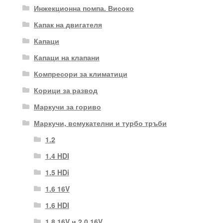
Инжекционна помпа. Високо
Капак на двигателя
Капаци
Капаци на клапани
Компресори за климатици
Корици за развод
Маркучи за гориво
Маркучи, всмукателни и турбо тръби
1.2
1.4 HDI
1.5 HDi
1.6 16V
1.6 HDI
1.8 16V и 2.0 16V