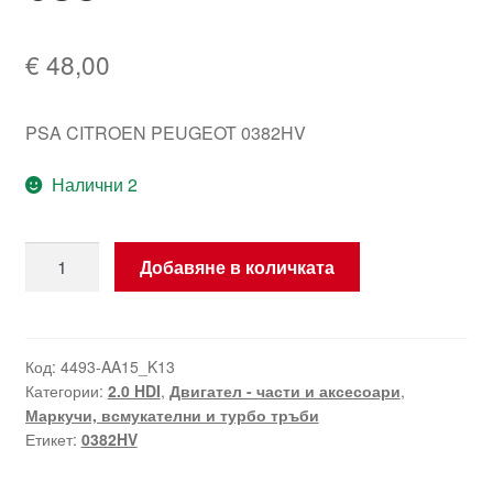
€
48,00
PSA CITROEN PEUGEOT 0382HV
Налични 2
количество
Добавяне в количката
за
Маркуч
турбо
Citroën
Код:
4493-AA15_K13
Категории:
2.0 HDI
,
Двигател - части и аксесоари
,
Peugeot
Маркучи, всмукателни и турбо тръби
2.0
Етикет:
0382HV
HDI
0382HV