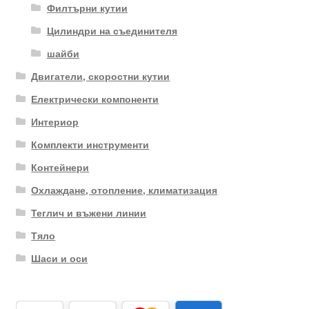
Филтърни кутии
Цилиндри на съединителя
шайби
Двигатели, скоростни кутии
Електрически компоненти
Интериор
Комплекти инструменти
Контейнери
Охлаждане, отопление, климатизация
Теглич и въжени линии
Тяло
Шаси и оси