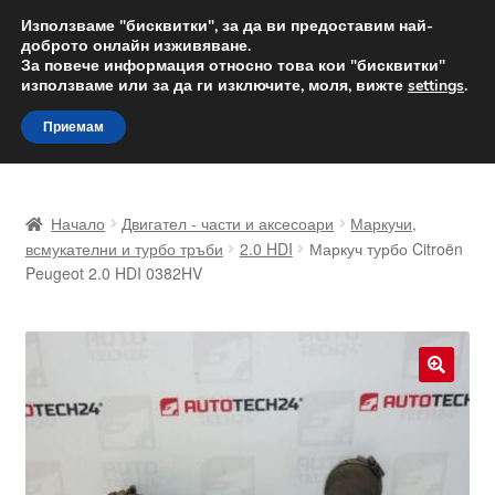
ДОСТАВКА от 12 лв.
Използваме "бисквитки", за да ви предоставим най-
доброто онлайн изживяване.
Доставка по целия свят
За повече информация относно това кои "бисквитки"
използваме или за да ги изключите, моля, вижте
settings
.
Skip
Skip
Menu
Приемам
to
to
navigation
content
Начало
Начало
Двигател - части и аксесоари
Маркучи,
Доставка по целия свят
всмукателни и турбо тръби
2.0 HDI
Маркуч турбо Citroën
Peugeot 2.0 HDI 0382HV
Жалби
За нас
🔍
Количка
Контакт