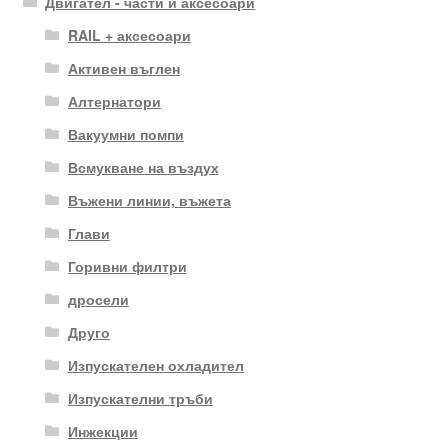
Двигател - части и аксесоари
RAIL + аксесоари
Активен въглен
Алтернатори
Вакуумни помпи
Всмукване на въздух
Въжени линии, въжета
Глави
Горивни филтри
дросели
Друго
Изпускателен охладител
Изпускателни тръби
Инжекции