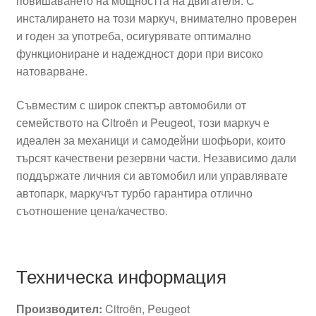
повишаването на мощността на двигателя. С
инсталирането на този маркуч, внимателно проверен
и годен за употреба, осигурявате оптимално
функциониране и надеждност дори при високо
натоварване.
Съвместим с широк спектър автомобили от
семейството на Citroën и Peugeot, този маркуч е
идеален за механици и самодейни шофьори, които
търсят качествени резервни части. Независимо дали
поддържате личния си автомобил или управлявате
автопарк, маркучът турбо гарантира отлично
съотношение цена/качество.
Техническа информация
Производител:
Citroën, Peugeot