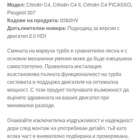
Модел:
Citroën C4, Citroën C4 II, Citroën C4 PICASSO,
Peugeot 307
Кодове на продукта:
0382HV
Допълнителни номера:
Подходящ за версии с
двигател 2.0 HDI
Смяната на маркуча турбо е сравнително лесна и с
основни механични умения може да бъде извършена
самостоятелно. Правилната инсталация
възстановява пълната функционалност на турбо
системата и поддържа двигателя на оптимална
мощност. С този продукт получавате възможност да
върнете здравината на вашия двигател при
минимални разходи.
Очаквайте изключителна издръжливост и надеждност
дори след монтаж на употребяван детайл, тъй като
всяка част е внимателно подбирана и проверявана,