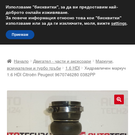
ДОСТАВКА от 12 лв.
Използваме "бисквитки", за да ви предоставим най-
доброто онлайн изживяване.
Доставка по целия свят
За повече информация относно това кои "бисквитки"
използваме или за да ги изключите, моля, вижте
settings
.
Skip
Skip
Menu
Приемам
to
to
navigation
content
Начало
Начало
Двигател - части и аксесоари
Маркучи,
Доставка по целия свят
всмукателни и турбо тръби
1.6 HDI
Хидравличен маркуч
1.6 HDI Citroën Peugeot 9670746280 0382PP
Жалби
За нас
🔍
Количка
Контакт