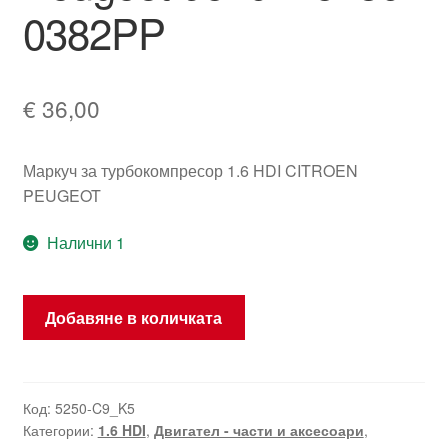
0382PP
€
36,00
Маркуч за турбокомпресор 1.6 HDI CITROEN
PEUGEOT
Налични 1
количество
Добавяне в количката
за
Хидравличен
маркуч
1.6
Код:
5250-C9_K5
Категории:
1.6 HDI
,
Двигател - части и аксесоари
,
HDI