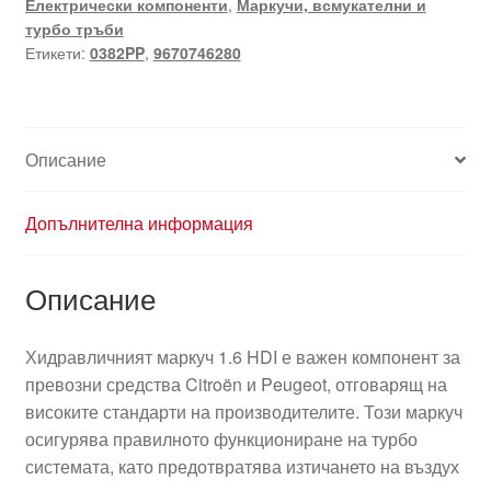
Електрически компоненти
,
Маркучи, всмукателни и
Citroën
турбо тръби
Peugeot
Етикети:
0382PP
,
9670746280
9670746280
0382PP
Описание
Допълнителна информация
Описание
Хидравличният маркуч 1.6 HDI е важен компонент за
превозни средства Citroën и Peugeot, отговарящ на
високите стандарти на производителите. Този маркуч
осигурява правилното функциониране на турбо
системата, като предотвратява изтичането на въздух