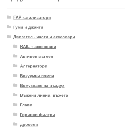
FAP катализатори
Гуми и джанти
Двигател - части и аксесоари
RAIL + аксесоари
Активен въглен
Алтернатори
Вакуумни помпи
Всмукване на въздух
Въжени линии, въжета
Глави
Горивни филтри
дросели