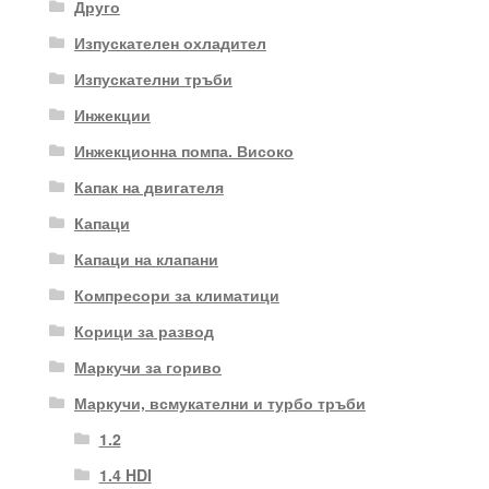
Друго
Изпускателен охладител
Изпускателни тръби
Инжекции
Инжекционна помпа. Високо
Капак на двигателя
Капаци
Капаци на клапани
Компресори за климатици
Корици за развод
Маркучи за гориво
Маркучи, всмукателни и турбо тръби
1.2
1.4 HDI