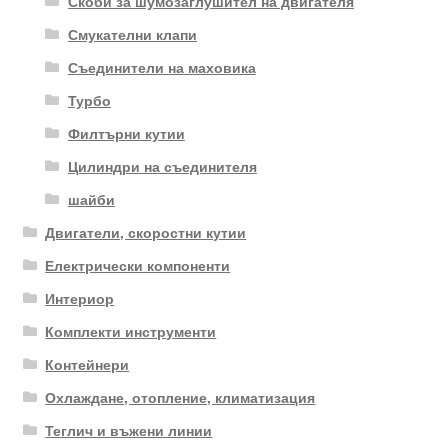
Скоби за шумозаглушител на двигателя
Смукателни клапи
Съединители на маховика
Турбо
Филтърни кутии
Цилиндри на съединителя
шайби
Двигатели, скоростни кутии
Електрически компоненти
Интериор
Комплекти инструменти
Контейнери
Охлаждане, отопление, климатизация
Теглич и въжени линии