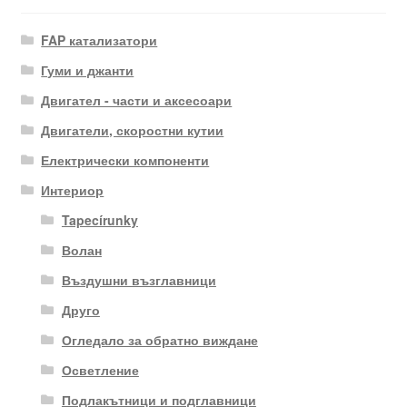
FAP катализатори
Гуми и джанти
Двигател - части и аксесоари
Двигатели, скоростни кутии
Електрически компоненти
Интериор
Tapecírunky
Волан
Въздушни възглавници
Друго
Огледало за обратно виждане
Осветление
Подлакътници и подглавници