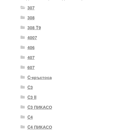
307
308
308 T9
4007
406
407
607
C-кръстоса
C3
C3 II
C3 ПИКАСО
C4
C4 ПИКАСО