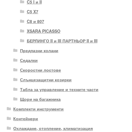
C5 I и II
C5 X7
C8 и 807
XSARA PICASSO
БЕРЛИНГО II и III ПАРТНЬОР II и III
Предпазни колани
Седалки
Скоростни лостове
Слънцезащитни козирки
Табла за управление и техните части
Щори на багажника
Комплекти инструменти
Контейнери
Охлаждане, отопление, климатизация