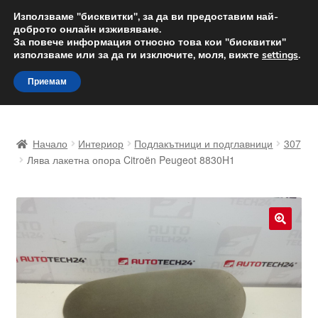
ДОСТАВКА от 12 лв.
Използваме "бисквитки", за да ви предоставим най-
доброто онлайн изживяване.
Доставка по целия свят
За повече информация относно това кои "бисквитки"
използваме или за да ги изключите, моля, вижте
settings
.
Skip
Skip
Menu
Приемам
to
to
navigation
content
Начало
Начало
Интериор
Подлакътници и подглавници
307
Доставка по целия свят
Лява лакетна опора Citroën Peugeot 8830H1
Жалби
За нас
🔍
Количка
Контакт