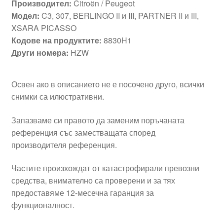
Производител:
Citroën / Peugeot
Модел:
C3, 307, BERLINGO II и III, PARTNER II и III,
XSARA PICASSO
Кодове на продуктите:
8830H1
Други номера:
HZW
Освен ако в описанието не е посочено друго, всички
снимки са илюстративни.
Запазваме си правото да заменим поръчаната
референция със заместващата според
производителя референция.
Частите произхождат от катастрофирали превозни
средства, внимателно са проверени и за тях
предоставяме 12-месечна гаранция за
функционалност.