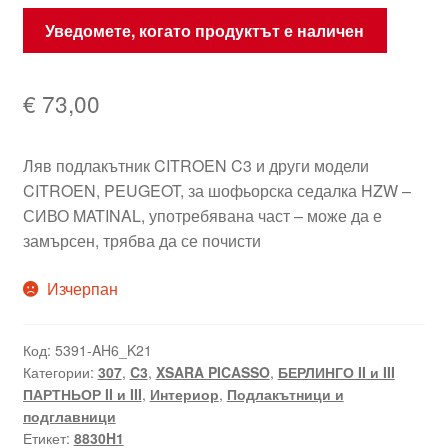
Уведомете, когато продуктът е наличен
€
73,00
Ляв подлакътник CITROEN C3 и други модели
CITROEN, PEUGEOT, за шофьорска седалка HZW –
СИВО MATINAL, употребявана част – може да е
замърсен, трябва да се почисти
Изчерпан
Код:
5391-AH6_K21
Категории:
307
,
C3
,
XSARA PICASSO
,
БЕРЛИНГО II и III
ПАРТНЬОР II и III
,
Интериор
,
Подлакътници и
подглавници
Етикет:
8830H1