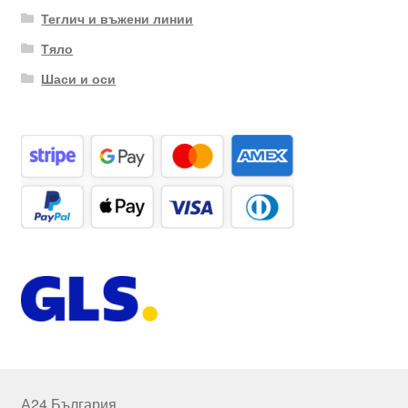
Теглич и въжени линии
Тяло
Шаси и оси
А24 България