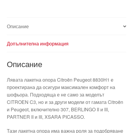
Описание
Допълнителна информация
Описание
Лявата лакетна опора Citroën Peugeot 8830H1 е
проектирана да осигури максимален комфорт на
шофьора. Подходяща е не само за моделът
CITROEN C3, но и за други модели от гамата Citroën
и Peugeot, включително 307, BERLINGO II и III,
PARTNER II и III, XSARA PICASSO.
Тази лакетна опора има важна роля за подобряване