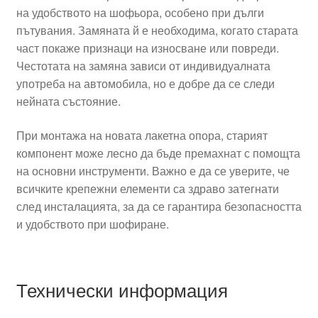
на удобството на шофьора, особено при дълги
пътувания. Замяната й е необходима, когато старата
част покаже признаци на износване или повреди.
Честотата на замяна зависи от индивидуалната
употреба на автомобила, но е добре да се следи
нейната състояние.
При монтажа на новата лакетна опора, старият
компонент може лесно да бъде премахнат с помощта
на основни инструменти. Важно е да се уверите, че
всичките крепежни елементи са здраво затегнати
след инсталацията, за да се гарантира безопасността
и удобството при шофиране.
Технически информация