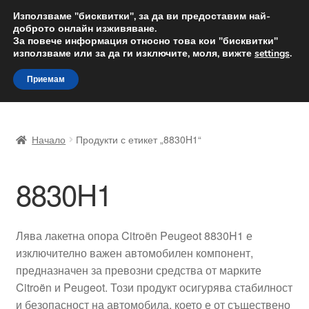
ДОСТАВКА от 12 лв.
Използваме "бисквитки", за да ви предоставим най-
доброто онлайн изживяване.
Доставка по целия свят
За повече информация относно това кои "бисквитки"
използваме или за да ги изключите, моля, вижте
settings
.
Skip
Skip
Menu
Приемам
to
to
navigation
content
Начало
Начало
Продукти с етикет „8830H1“
Доставка по целия свят
8830H1
Жалби
За нас
Лява лакетна опора Citroën Peugeot 8830H1 е
изключително важен автомобилен компонент,
Количка
предназначен за превозни средства от марките
Citroën и Peugeot. Този продукт осигурява стабилност
Контакт
и безопасност на автомобила, което е от съществено