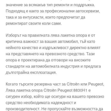
значение за всякакъв тип ремонти и поддръжка.
Моята сметка
Подходящ е както за професионални автосервизи,
така и за ентусиасти, които предпочитат да
Плащанията
ремонтират своите коли сами.
Политика за поверителност
Изборът на правилната лява лакетна опора е от
критична важност за вашия автомобил, тъй като
нейното качество и издръжливост директно влияят
Правила и условия
на представянето на превозното средство. Тази
опора е проектирана да отговори на високите
Процедура за рекламации
стандарти на автомобилната индустрия и предлага
дълготрайна експлоатация.
Разгледайте
Когато търсите резервна част за Citroën или Peugeot,
Транспорт
Лява лакетна опора Citroën Peugeot 8830H1 е
сигурен избор, който ще осигури на вашето превозно
средство необходимата надеждност и
производителност. Не пропускайте възможността да