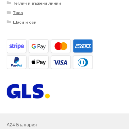
Теглич и въжени линии
Тяло
Шаси и оси
А24 България