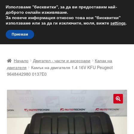
ДОСТАВКА от 12 лв.
Използваме "бисквитки", за да ви предоставим най-
доброто онлайн изживяване.
Доставка по целия свят
За повече информация относно това кои "бисквитки"
използваме или за да ги изключите, моля, вижте
settings
.
Skip
Skip
Menu
Приемам
to
to
navigation
content
Начало
Начало
Двигател - части и аксесоари
Капак на
Доставка по целия свят
двигателя
Камък на двигателя 1.4 16V KFU Peugeot
9648442980 0137E0
Жалби
За нас
🔍
Количка
Контакт