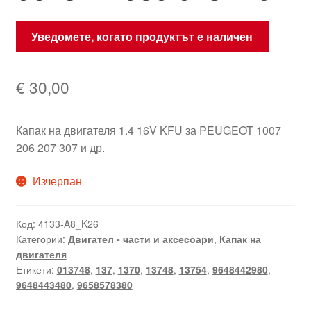
Уведомете, когато продуктът е наличен
€
30,00
Капак на двигателя 1.4 16V KFU за PEUGEOT 1007
206 207 307 и др.
Изчерпан
Код:
4133-A8_K26
Категории:
Двигател - части и аксесоари
,
Капак на
двигателя
Етикети:
013748
,
137
,
1370
,
13748
,
13754
,
9648442980
,
9648443480
,
9658578380