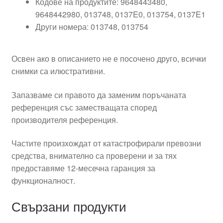
Кодове на продуктите: 9648443480,
9648442980, 013748, 0137E0, 013754, 0137E1
Други номера: 013748, 013754
Освен ако в описанието не е посочено друго, всички
снимки са илюстративни.
Запазваме си правото да заменим поръчаната
референция със заместващата според
производителя референция.
Частите произхождат от катастрофирали превозни
средства, внимателно са проверени и за тях
предоставяме 12-месечна гаранция за
функционалност.
Свързани продукти