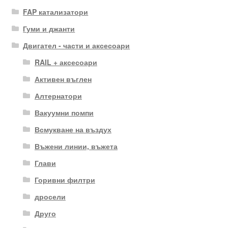
FAP катализатори
Гуми и джанти
Двигател - части и аксесоари
RAIL + аксесоари
Активен въглен
Алтернатори
Вакуумни помпи
Всмукване на въздух
Въжени линии, въжета
Глави
Горивни филтри
дросели
Друго