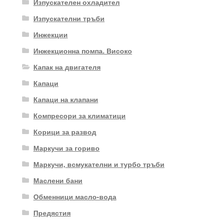
Изпускателен охладител
Изпускателни тръби
Инжекции
Инжекционна помпа. Високо
Капак на двигателя
Капаци
Капаци на клапани
Компресори за климатици
Корици за развод
Маркучи за гориво
Маркучи, всмукателни и турбо тръби
Маслени бани
Обменници масло-вода
Предястия