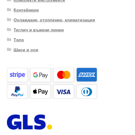
Контейнери
Охлаждане, отопление, климатизация
Теглич и въжени линии
Тяло
Шаси и оси