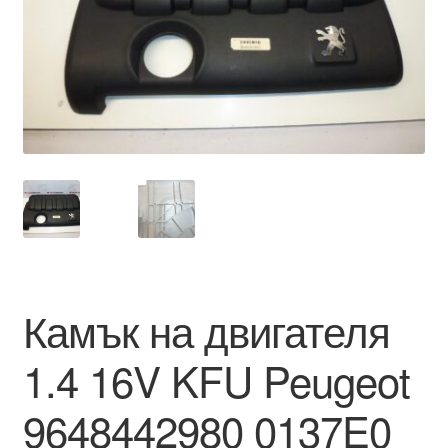
Моята сметка
Плащанията
Политика за поверителност
Правила и условия
Процедура за рекламации
Разгледайте
Камък на двигателя
Транспорт
1.4 16V KFU Peugeot
9648442980 0137E0