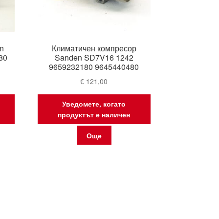
n
Климатичен компресор
80
Sanden SD7V16 1242
9659232180 9645440480
€
121,00
Уведомете, когато
продуктът е наличен
Още