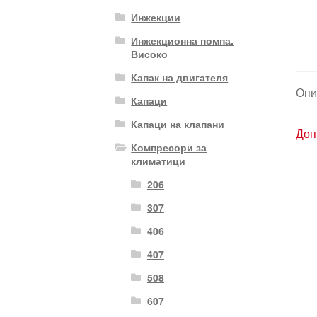
Инжекции
Инжекционна помпа.
Високо
Капак на двигателя
Опи
Капаци
Капаци на клапани
Доп
Компресори за
климатици
206
307
406
407
508
607