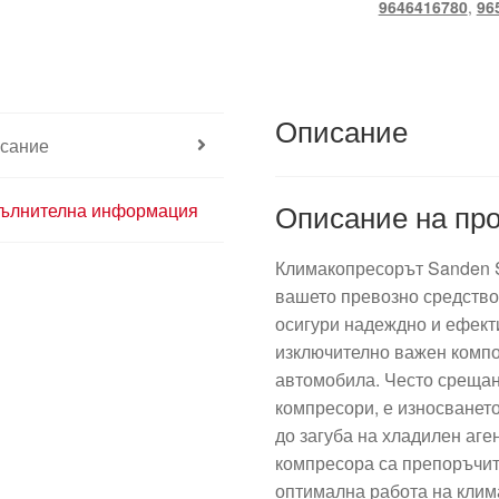
9646416780
,
96
Описание
сание
Описание на про
ълнителна информация
Климакопресорът Sanden 
вашето превозно средство 
осигури надеждно и ефект
изключително важен компо
автомобила. Често срещан
компресори, е износването
до загуба на хладилен аге
компресора са препоръчите
оптимална работа на клим