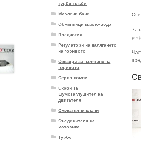
турбо тръби
Маслени бани
Осв
Обменници масло-вода
Зап
Предястия
реф
Регулатори на налягането
на горивото
Час
пре
Сензори за налягане на
горивото
Св
Серво помпи
Скоби за
шумозаглушител на
двигателя
Смукателни клапи
Съединители на
маховика
Турбо