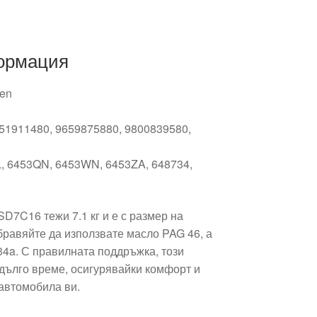
ормация
den
651911480, 9659875880, 9800839580,
L, 6453QN, 6453WN, 6453ZA, 648734,
D7C16 тежи 7.1 кг и е с размер на
бравяйте да използвате масло PAG 46, а
34a. С правилната поддръжка, този
дълго време, осигурявайки комфорт и
автомобила ви.