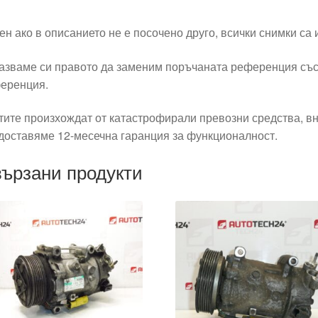
ен ако в описанието не е посочено друго, всички снимки са
азваме си правото да заменим поръчаната референция със
еренция.
тите произхождат от катастрофирали превозни средства, вн
доставяме 12-месечна гаранция за функционалност.
ързани продукти