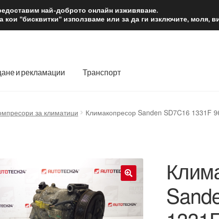
2 лв.
Доста
предоставим най-доброто онлайн изживяване.
 кои "бисквитки" използваме или за да ги изключите, моля, 
ане и рекламации
Транспорт
 нас
Количка
Контакт
Моята сметка
Плащанията
омпресори за климатици
Климакопресор Sanden SD7C16 1331F 9
словия
Процедура за рекламации
Разгледайте
Транспорт
Клим
Sand
🔍