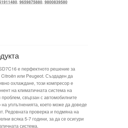
51911480
,
9659875880
,
9800839580
дукта
SD7C16 е перфектното решение за
Citroën или Peugeot. Създаден да
ивно охлаждане, този компресор е
нент на климатичната система на
 проблем, свързан с автомобилните
 на уплътненията, което може да доведе
нт. Редовната проверка и подмяна на
лни всяка 5-7 години, за да се осигури
атичната система.