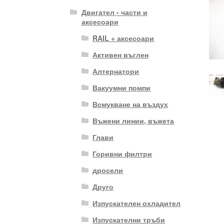
Двигател - части и
аксесоари
RAIL + аксесоари
Активен въглен
Алтернатори
Вакуумни помпи
Всмукване на въздух
Въжени линии, въжета
Глави
Горивни филтри
дросели
Друго
Изпускателен охладител
Изпускателни тръби