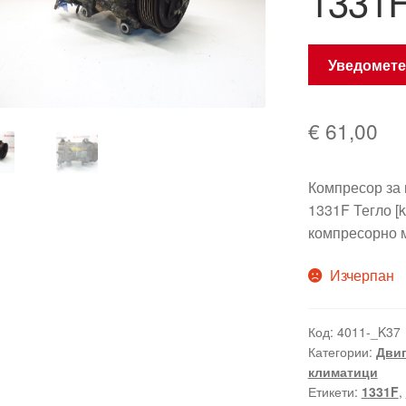
1331F
Уведомете
€
61,00
Компресор з
1331F Тегло [k
компресорно 
Изчерпан
Код:
4011-_K37
Категории:
Двиг
климатици
Етикети:
1331F
,