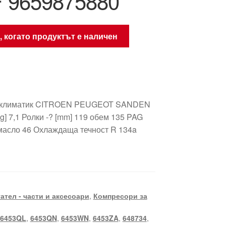
 9659875880
, когато продуктът е наличен
а климатик CITROEN PEUGEOT SANDEN
g] 7,1 Ролки -? [mm] 119 обем 135 PAG
масло 46 Охлаждаща течност R 134a
ател - части и аксесоари
,
Компресори за
6453QL
,
6453QN
,
6453WN
,
6453ZA
,
648734
,