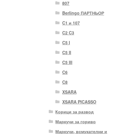
807
Berlingo ПАРТНЬОР
C1 и 107
C2 C3
C5 I
C5 II
C5 III
C6
C8
XSARA
XSARA PICASSO
Корици за развод
Маркучи за гориво
Маркучи, всмукателни и