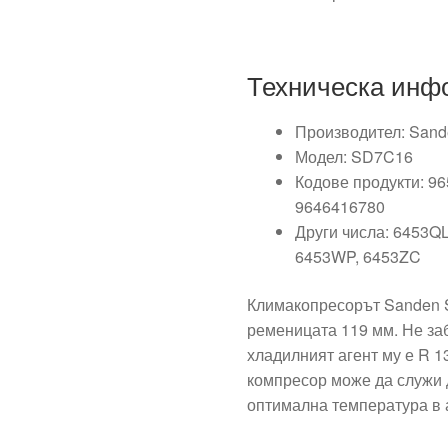
Техническа инф
Производител: San
Модел: SD7C16
Кодове продукти: 9
9646416780
Други числа: 6453Q
6453WP, 6453ZC
Климакопресорът Sanden S
ременицата 119 мм. Не за
хладилният агент му е R 1
компресор може да служи 
оптимална температура в 