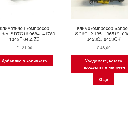
Климатичен компресор
Климокомпресор Sande
nden SD7C16 9684141780
SD6C12 1351f 96519109
1342F 6453ZS
6453QJ 6453QK
€
121,00
€
48,00
Добавяне в количката
Уведомете, когато
продуктът е наличен
Още