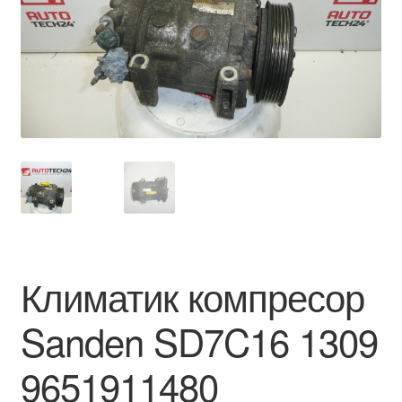
Моята сметка
Плащанията
Политика за поверителност
Правила и условия
Процедура за рекламации
Разгледайте
Климатик компресор
Транспорт
Sanden SD7C16 1309
9651911480