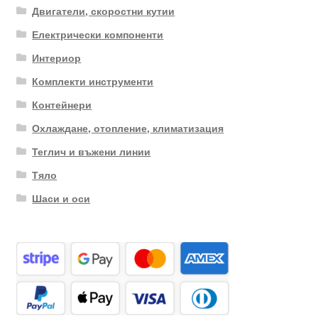
Двигатели, скоростни кутии
Електрически компоненти
Интериор
Комплекти инструменти
Контейнери
Охлаждане, отопление, климатизация
Теглич и въжени линии
Тяло
Шаси и оси