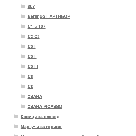
807
Berlingo ПАРТНЬОР
C1 и 107
C2 C3
C5 I
C5 II
C5 III
C6
C8
XSARA
XSARA PICASSO
Корици за развод
Маркучи за гориво