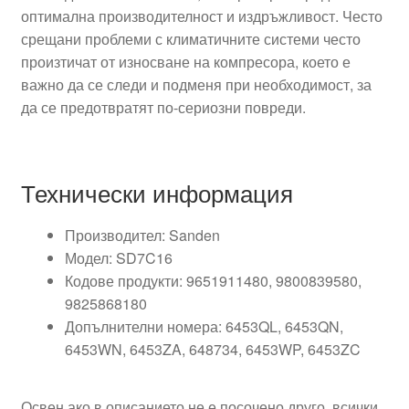
оптимална производителност и издръжливост. Често
срещани проблеми с климатичните системи често
произтичат от износване на компресора, което е
важно да се следи и подменя при необходимост, за
да се предотвратят по-сериозни повреди.
Технически информация
Производител: Sanden
Модел: SD7C16
Кодове продукти: 9651911480, 9800839580,
9825868180
Допълнителни номера: 6453QL, 6453QN,
6453WN, 6453ZA, 648734, 6453WP, 6453ZC
Освен ако в описанието не е посочено друго, всички