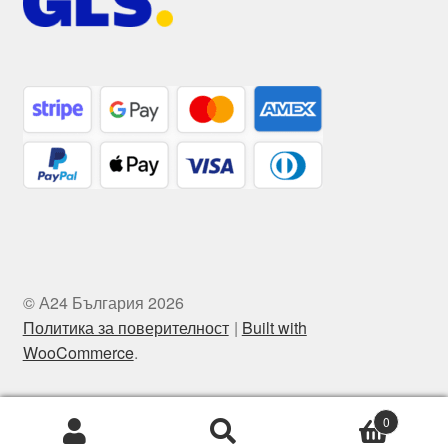
© А24 България 2026
Политика за поверителност
Built with
WooCommerce
.
0
Търсене
Търсене