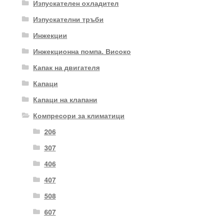
Изпускателен охладител
Изпускателни тръби
Инжекции
Инжекционна помпа. Високо
Капак на двигателя
Капаци
Капаци на клапани
Компресори за климатици
206
307
406
407
508
607