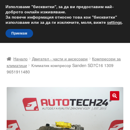
ДОСТАВКА от 12 лв.
Използваме "бисквитки", за да ви предоставим най-
доброто онлайн изживяване.
Доставка по целия свят
За повече информация относно това кои "бисквитки"
използваме или за да ги изключите, моля, вижте
settings
.
Skip
Skip
Menu
Приемам
to
to
navigation
content
Начало
Начало
Двигател - части и аксесоари
Компресори за
Доставка по целия свят
климатици
Климатик компресор Sanden SD7C16 1309
9651911480
Жалби
За нас
🔍
Количка
Контакт