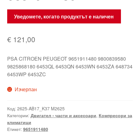
Уведомете, когато продуктът е наличен
€
121,00
PSA CITROEN PEUGEOT 9651911480 9800839580
9825868180 6453QL 6453QN 6453WN 6453ZA 648734
6453WP 6453ZC
Изчерпан
Код:
2625-AB17_K37 M2625
Категории:
Двигател - части и аксесоари
,
Компресори за
климатици
Етикет:
9651911480