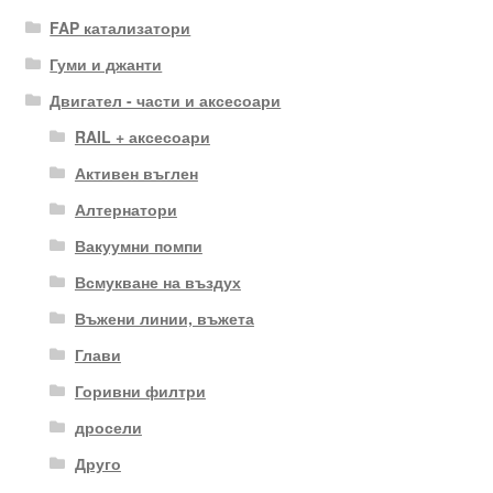
FAP катализатори
Гуми и джанти
Двигател - части и аксесоари
RAIL + аксесоари
Активен въглен
Алтернатори
Вакуумни помпи
Всмукване на въздух
Въжени линии, въжета
Глави
Горивни филтри
дросели
Друго