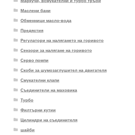
Маркучи, всмукателни и турбо тръби
Маслени бани
Обменници масло-вода
Предястия
Регулатори на налягането на горивото
Сензори за налягане на горивото
Серво помпи
Скоби за шумозаглушител на двигателя
Смукателни клапи
Съединители на маховика
Турбо
Филтърни кутии
Цилиндри на съединителя
шайби