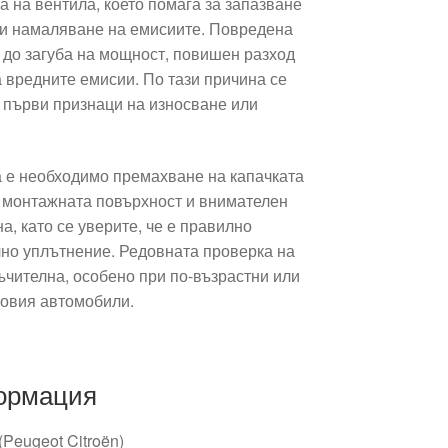
та на вентила, което помага за запазване
я и намаляване на емисиите. Повредена
до загуба на мощност, повишен разход
 вредните емисии. По тази причина се
 първи признаци на износване или
 е необходимо премахване на капачката
а монтажната повърхност и внимателен
, като се уверите, че е правилно
но уплътнение. Редовната проверка на
ъчителна, особено при по-възрастни или
ловия автомобили.
ормация
Peugeot Citroën)