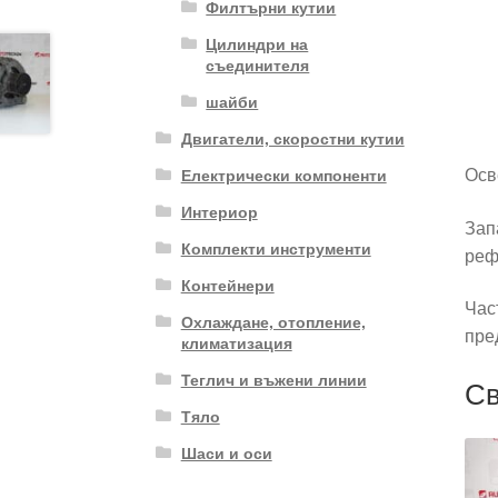
Филтърни кутии
Цилиндри на
съединителя
шайби
Двигатели, скоростни кутии
Осв
Електрически компоненти
Интериор
Зап
Комплекти инструменти
реф
Контейнери
Час
Охлаждане, отопление,
пре
климатизация
Теглич и въжени линии
Св
Тяло
Шаси и оси