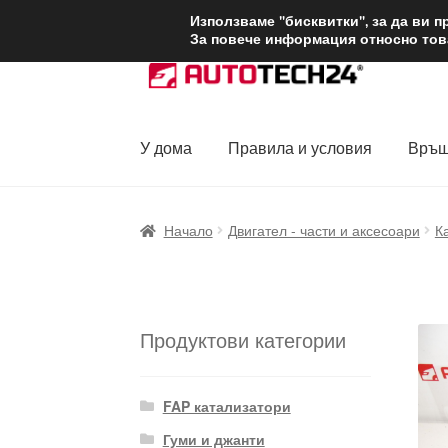
ДОСТАВКА от 1
Използваме "бисквитки", за да ви 
За повече информация относно това
Skip
Skip
to
to
navigation
content
У дома
Правила и условия
Връщ
Начало
Доставка по целия свят
Жалби
За
Начало
Двигател - части и аксесоари
К
Политика за поверителност
Правила и у
Продуктови категории
FAP катализатори
Гуми и джанти