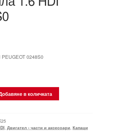
ла 1.6 HDI
S0
 PEUGEOT 0248S0
Добавяне в количката
K25
HDI
,
Двигател - части и аксесоари
,
Капаци