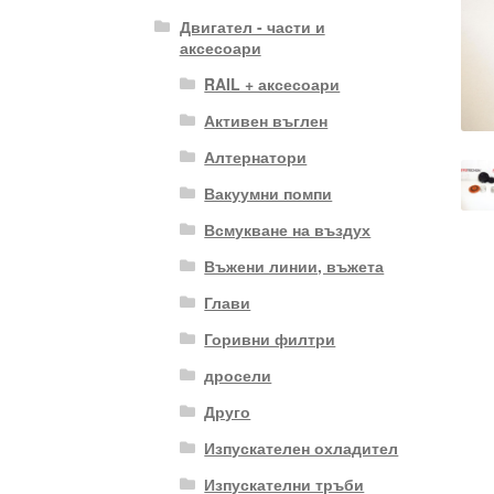
Двигател - части и
аксесоари
RAIL + аксесоари
Активен въглен
Алтернатори
Вакуумни помпи
Всмукване на въздух
Въжени линии, въжета
Глави
Горивни филтри
дросели
Друго
Изпускателен охладител
Изпускателни тръби