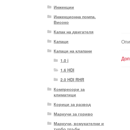
Инжекции
Инжекционна помпа.
Високо
Капак на двигателя
Капаци
Опи
Капаци на клапани
Доп
1.0 i
1.6 HDI
2.0 HDI RHR
Компресори за
климатици
Корици за развод
Маркучи за гориво
Маркучи, всмукателни и
турбо тръби