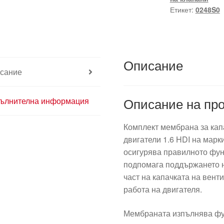
На
Етикет:
0248S0
Вентила
1.6
HDI
0248S0
Описание
сание
Описание на про
ълнителна информация
Комплект мембрана за кап
двигатели 1.6 HDI на марки
осигурява правилното фу
подпомага поддържането 
част на капачката на вент
работа на двигателя.
Мембраната изпълнява фу