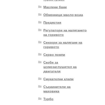
Маслени бани
Обменници масло-вода
Предястия
Регулатори на налягането
на горивото
Сензори за налягане на
горивото
Серво помпи
Скоби за
шумозаглушител на
двигателя
Смукателни клапи
Съединители на
маховика
Турбо