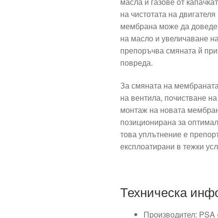
масла и газове от капачка
на чистотата на двигател
мембрана може да доведе 
на масло и увеличаване на
препоръчва смяната й при
повреда.
За смяната на мембраната
на вентила, почистване н
монтаж на новата мембрана
позиционирана за оптимал
това уплътнение е препор
експлоатирани в тежки ус
Техническа инф
Производител: PSA (