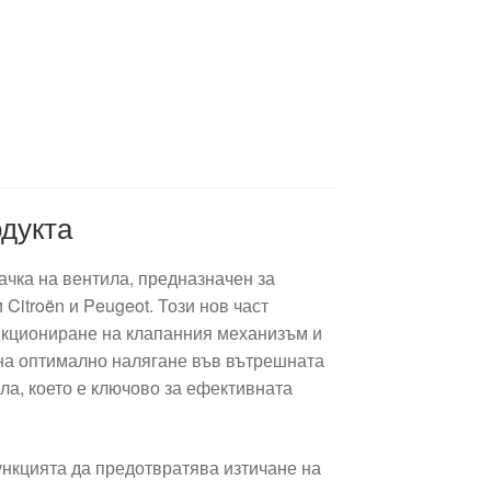
дукта
ачка на вентила, предназначен за
 Citroën и Peugeot. Този нов част
нкциониране на клапанния механизъм и
на оптимално налягане във вътрешната
ила, което е ключово за ефективната
нкцията да предотвратява изтичане на