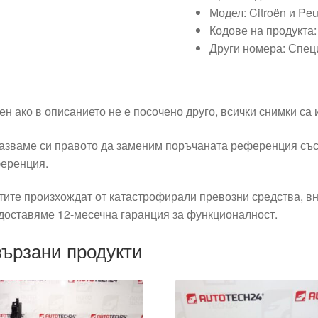
Модел: Citroën и Peu
Кодове на продукта
Други номера: Спец
ен ако в описанието не е посочено друго, всички снимки са
азваме си правото да заменим поръчаната референция със
еренция.
тите произхождат от катастрофирали превозни средства, вн
доставяме 12-месечна гаранция за функционалност.
ързани продукти