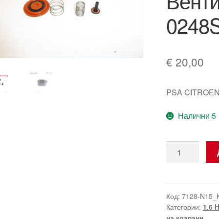
Венти
0248
€
20,00
PSA CITROEN
Налични 5
количество
за
Комплект
Мембрана
За
Код:
7128-N15_
Категории:
1.6 
Капачка
на клапани