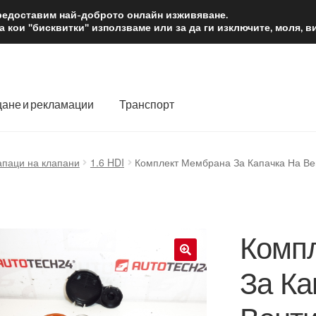
2 лв.
Доста
предоставим най-доброто онлайн изживяване.
 кои "бисквитки" използваме или за да ги изключите, моля, 
ане и рекламации
Транспорт
 нас
Количка
Контакт
Моята сметка
Плащанията
апаци на клапани
1.6 HDI
Комплект Мембрана За Капачка На Ве
словия
Процедура за рекламации
Разгледайте
Транспорт
Комп
За Ка
🔍