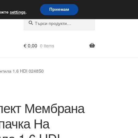
вка по целия свят
Приемам
вижте
settings
.
Търсене
Търсене
за:
€
0,00
0 items
нтила 1.6 HDI 0248S0
лект Мембрана
пачка На