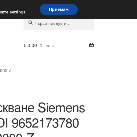
вка по целия свят
Приемам
вижте
settings
.
Търсене
Търсене
за:
€
0,00
0 items
0000-Z
кване Siemens
DI 9652173780