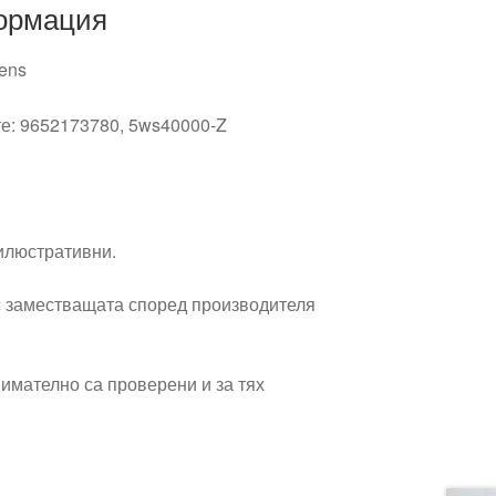
ормация
ens
те: 9652173780, 5ws40000-Z
0
 илюстративни.
 заместващата според производителя
имателно са проверени и за тях