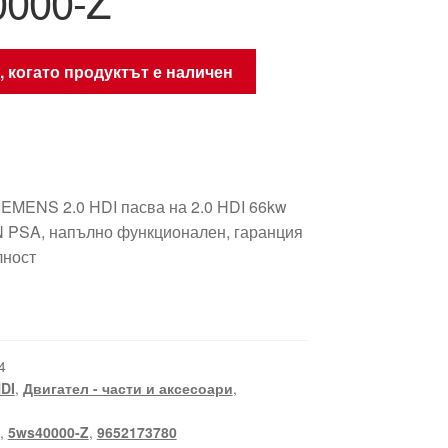
0000-Z
, когато продуктът е наличен
EMENS 2.0 HDI пасва на 2.0 HDI 66kw
PSA, напълно функционален, гаранция
лност
4
HDI
,
Двигател - части и аксесоари
,
,
5ws40000-Z
,
9652173780