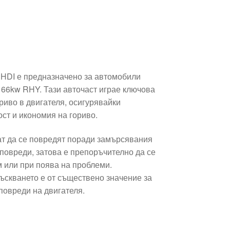
 HDI е предназначено за автомобили
DI 66kw RHY. Тази авточаст играе ключова
риво в двигателя, осигурявайки
ст и икономия на гориво.
ат да се повредят поради замърсявания
повреди, затова е препоръчително да се
м или при поява на проблеми.
ъскването е от съществено значение за
повреди на двигателя.