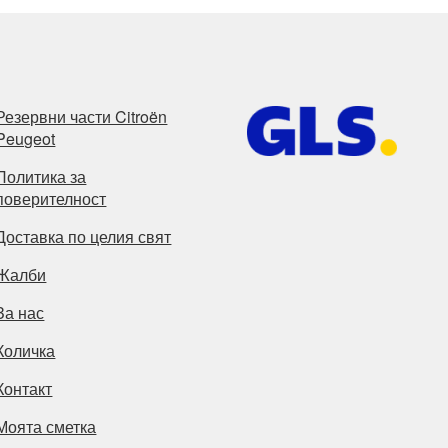
Резервни части Citroën
Peugeot
Политика за
поверителност
Доставка по целия свят
Жалби
За нас
Количка
Контакт
Моята сметка