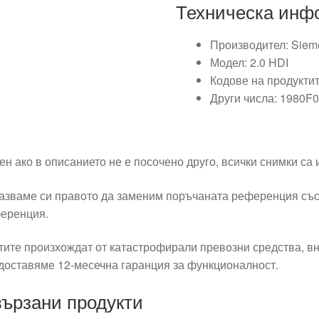
Техническа инф
Производител: Siem
Модел: 2.0 HDI
Кодове на продукти
Други числа: 1980F
ен ако в описанието не е посочено друго, всички снимки са
азваме си правото да заменим поръчаната референция със
еренция.
тите произхождат от катастрофирали превозни средства, вн
доставяме 12-месечна гаранция за функционалност.
ързани продукти