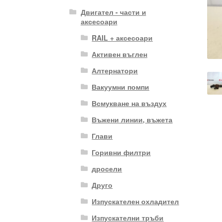
Двигател - части и
аксесоари
RAIL + аксесоари
Активен въглен
Алтернатори
Вакуумни помпи
Всмукване на въздух
Въжени линии, въжета
Глави
Горивни филтри
дросели
Друго
Изпускателен охладител
Изпускателни тръби