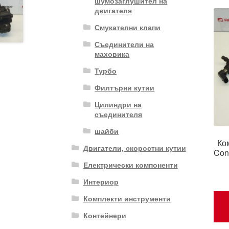
шумозаглушител на
двигателя
Смукателни клапи
Съединители на
маховика
Турбо
Филтърни кутии
Цилиндри на
съединителя
шайби
Ко
Двигатели, скоростни кутии
Cont
Електрически компоненти
Интериор
Комплекти инструменти
Контейнери