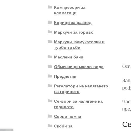
Компресори за
климатици
Корици за развод
Маркучи за гориво
Маркучи, всмукателни и
турбо тръби
Маслени бани
Осв
Обменници масло-вода
Предястия
Зап
Регулатори на налягането
реф
на горивото
Сензори за налягане на
Час
горивото
пре
Серво помпи
Св
Скоби за