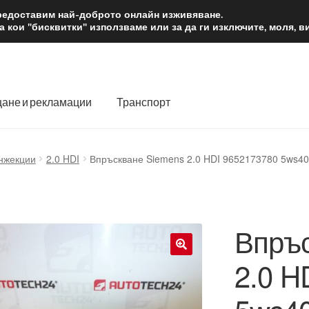
2 лв.
Доста
предоставим най-доброто онлайн изживяване.
 кои "бисквитки" използваме или за да ги изключите, моля, 
ане и рекламации
Транспорт
 нас
Количка
Контакт
Моята сметка
Плащанията
нжекции
2.0 HDI
Впръскване Siemens 2.0 HDI 9652173780 5ws4
словия
Процедура за рекламации
Разгледайте
Транспорт
Впръс
2.0 H
🔍