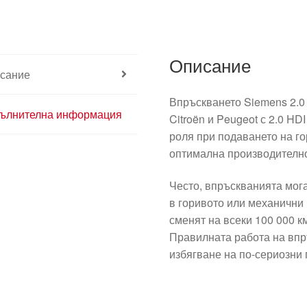
Описание
сание
Впръскването Siemens 2.0
ълнителна информация
Citroën и Peugeot с 2.0 H
роля при подаването на го
оптимална производително
Често, впръскванията мог
в горивото или механични 
сменят на всеки 100 000 к
Правилната работа на впр
избягване на по-сериозни 