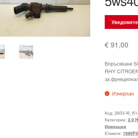
5ws4
Уведомете
€
91,00
Впръскване SI
RHY CITROEN 
за функциона
Изчерпан
Код:
2603-I6_K1
Категории:
2.0 
Инжекции
Етикети:
1980F0