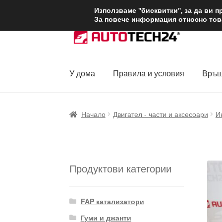
ДОСТАВКА от 1
Използваме "бисквитки", за да ви 
За повече информация относно това
Skip
Skip
to
to
navigation
content
У дома
Правила и условия
Връщ
Начало
Доставка по целия свят
Жалби
За
Начало
Двигател - части и аксесоари
И
Политика за поверителност
Правила и у
Продуктови категории
FAP катализатори
Гуми и джанти