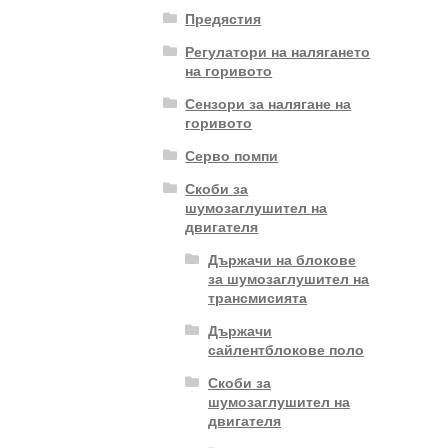
Предястия
Регулатори на налягането
на горивото
Сензори за налягане на
горивото
Серво помпи
Скоби за
шумозаглушител на
двигателя
Държачи на блокове
за шумозаглушител на
трансмисията
Държачи
сайлентблокове поло
Скоби за
шумозаглушител на
двигателя