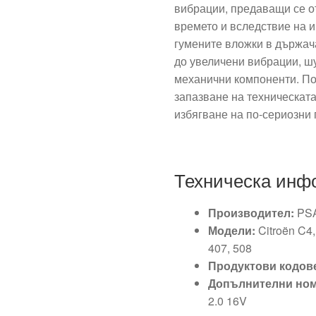
вибрации, предаващи се от
времето и вследствие на 
гумените вложки в държача
до увеличени вибрации, ш
механични компоненти. По
запазване на техническата
избягване на по-сериозни 
Техническа инф
Производител:
PS
Модели:
Citroën C4, 
407, 508
Продуктови кодов
Допълнителни ном
2.0 16V