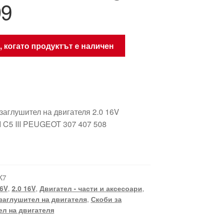
99
, когато продуктът е наличен
заглушител на двигателя 2.0 16V
 C5 III PEUGEOT 307 407 508
K7
16V
,
2.0 16V
,
Двигател - части и аксесоари
,
заглушител на двигателя
,
Скоби за
л на двигателя