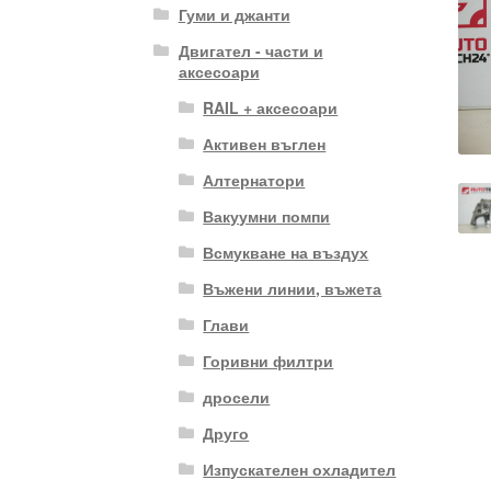
Гуми и джанти
Двигател - части и
аксесоари
RAIL + аксесоари
Активен въглен
Алтернатори
Вакуумни помпи
Всмукване на въздух
Въжени линии, въжета
Глави
Горивни филтри
дросели
Друго
Изпускателен охладител