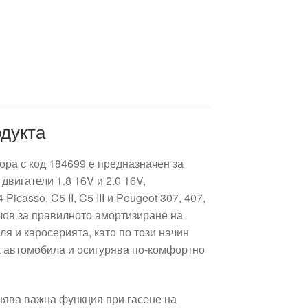
дукта
тора с код 184699 е предназначен за
 двигатели 1.8 16V и 2.0 16V,
Picasso, C5 II, C5 III и Peugeot 307, 407,
ючов за правилното амортизиране на
я и каросерията, като по този начин
 автомобила и осигурява по-комфортно
лнява важна функция при гасене на