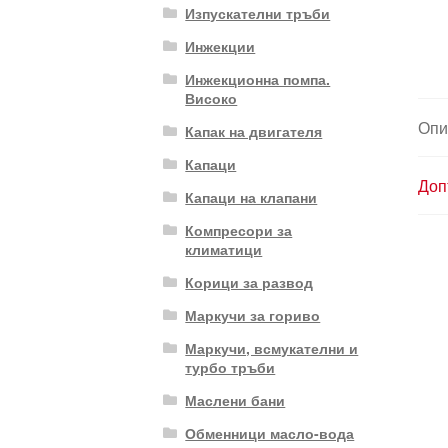
Изпускателни тръби
Инжекции
Инжекционна помпа.
Високо
Опи
Капак на двигателя
Капаци
Доп
Капаци на клапани
Компресори за
климатици
Корици за развод
Маркучи за гориво
Маркучи, всмукателни и
турбо тръби
Маслени бани
Обменници масло-вода