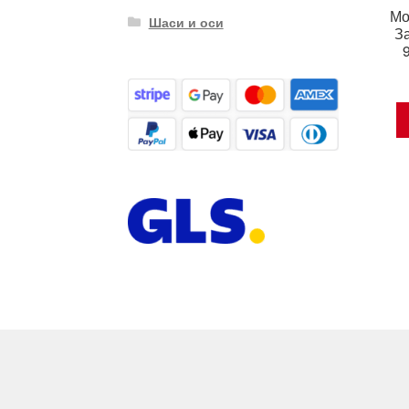
Мо
Шаси и оси
За