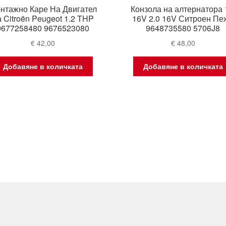
нтажно Каре На Двигател
Конзола на алтернатора 
 Citroën Peugeot 1.2 THP
16V 2.0 16V Ситроен Пе
9677258480 9676523080
9648735580 5706J8
€
42,00
€
48,00
Добавяне в количката
Добавяне в количката