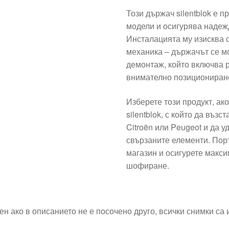
Този държач silentblok е 
модели и осигурява надеж
Инсталацията му изисква 
механика – държачът се мо
демонтаж, който включва 
внимателно позициониране
Изберете този продукт, ак
silentblok, с който да въ
Citroën или Peugeot и да 
свързаните елементи. Пор
магазин и осигурете макс
шофиране.
ен ако в описанието не е посочено друго, всички снимки са