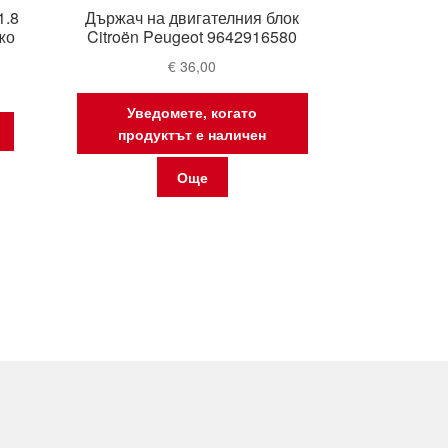
1.8
Държач на двигателния блок
жо
Citroën Peugeot 9642916580
€
36,00
Уведомете, когато
продуктът е наличен
Още