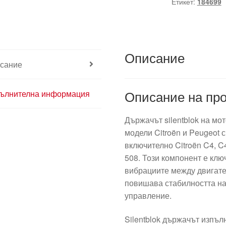
Етикет:
184699
Описание
сание
Описание на про
ълнителна информация
Държачът silentblok на мо
модели Citroën и Peugeot с
включително Citroën C4, C4 
508. Този компонент е кл
вибрациите между двигател
повишава стабилността на
управление.
Silentblok държачът изпъ