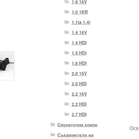
1,8 16V
1.0 1KR
1.1ia 1.4i
1.4 16V
1.4 HDI
1.5 HDi
1.6 HDI
2.0 16V
2.0 HDI
2.2 16V
2.2 HDI
2.7 HDI
Смукателни клапи
Осв
Съединители на