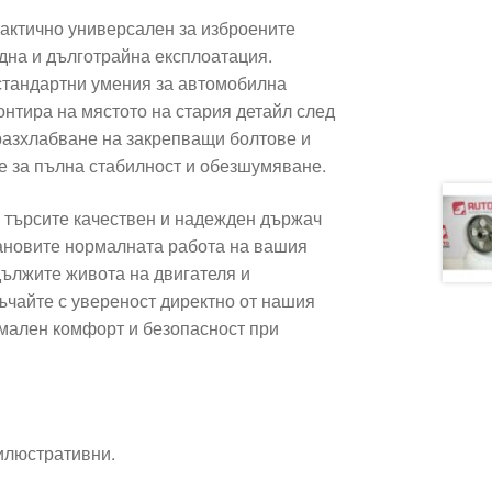
практично универсален за изброените
дна и дълготрайна експлоатация.
стандартни умения за автомобилна
нтира на мястото на стария детайл след
разхлабване на закрепващи болтове и
 за пълна стабилност и обезшумяване.
о търсите качествен и надежден държач
зстановите нормалната работа на вашия
удължите живота на двигателя и
ъчайте с увереност директно от нашия
имален комфорт и безопасност при
 илюстративни.