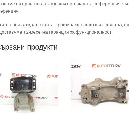
азваме си правото да заменим поръчаната референция със
еренция.
тите произхождат от катастрофирали превозни средства, вн
доставяме 12-месечна гаранция за функционалност.
ързани продукти