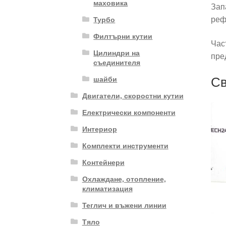
маховика
Зап
реф
Турбо
Филтърни кутии
Час
Цилиндри на
пре
съединителя
Св
шайби
Двигатели, скоростни кутии
Електрически компоненти
Интериор
Комплекти инструменти
Контейнери
Охлаждане, отопление,
климатизация
Теглич и въжени линии
Тяло