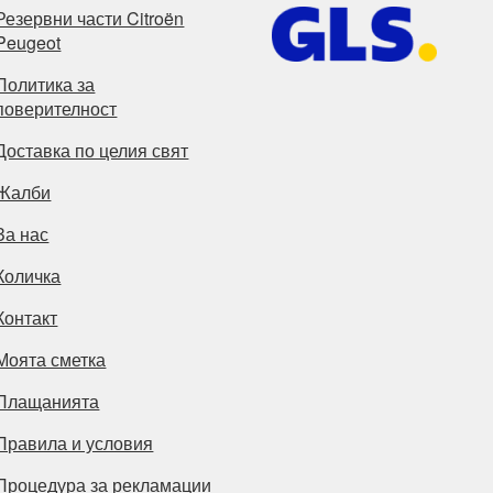
Резервни части Citroën
Peugeot
Политика за
поверителност
Доставка по целия свят
Жалби
За нас
Количка
Контакт
Моята сметка
Плащанията
Правила и условия
Процедура за рекламации