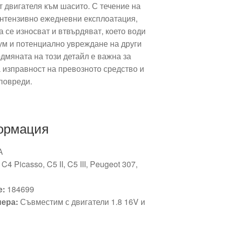
 двигателя към шасито. С течение на
интензивно ежедневни експлоатация,
 се износват и втвърдяват, което води
ум и потенциално увреждане на други
дмяната на този детайл е важна за
 изправност на превозното средство и
повреди.
ормация
A
C4 Picasso, C5 II, C5 III, Peugeot 307,
е:
184699
ера:
Съвместим с двигатели 1.8 16V и