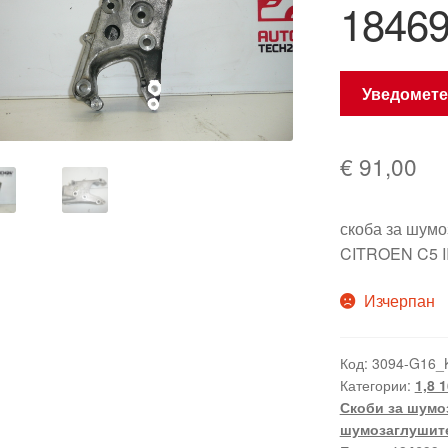
1846
Уведомете
€
91,00
скоба за шумо
CITROEN C5 II
Изчерпан
Код:
3094-G16_
Категории:
1,8 
Скоби за шумо
шумозаглушите