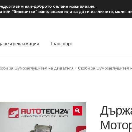
2 лв.
Доста
предоставим най-доброто онлайн изживяване.
 кои "бисквитки" използваме или за да ги изключите, моля, 
ане и рекламации
Транспорт
 нас
Количка
Контакт
Моята сметка
Плащанията
коби за шумозаглушител на двигателя
Скоби за шумозаглушител н
словия
Процедура за рекламации
Разгледайте
Транспорт
Държа
Мотор
🔍