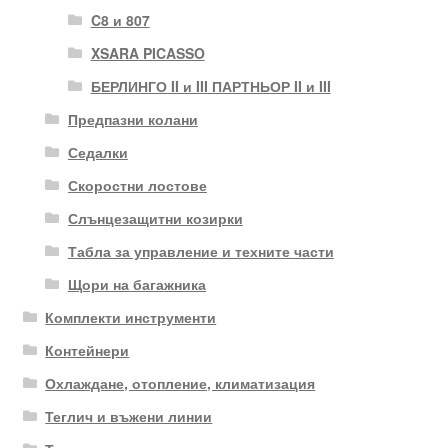
C8 и 807
XSARA PICASSO
БЕРЛИНГО II и III ПАРТНЬОР II и III
Предпазни колани
Седалки
Скоростни лостове
Слънцезащитни козирки
Табла за управление и техните части
Щори на багажника
Комплекти инструменти
Контейнери
Охлаждане, отопление, климатизация
Теглич и въжени линии