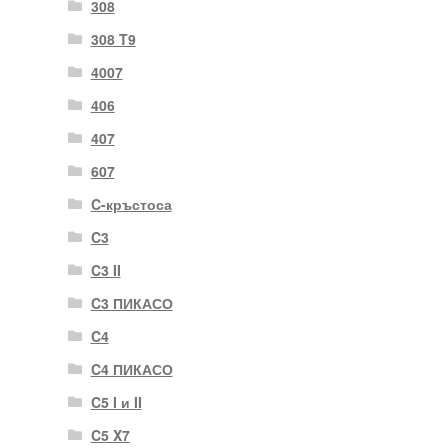
308
308 T9
4007
406
407
607
C-кръстоса
C3
C3 II
C3 ПИКАСО
C4
C4 ПИКАСО
C5 I и II
C5 X7