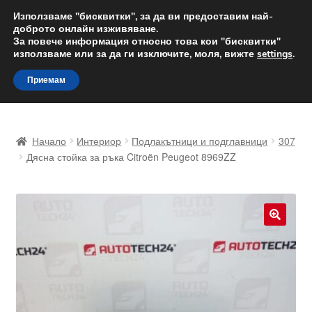
ДОСТАВКА от 12 лв.
Използваме "бисквитки", за да ви предоставим най-
доброто онлайн изживяване.
Доставка по целия свят
За повече информация относно това кои "бисквитки"
използваме или за да ги изключите, моля, вижте
settings
.
Skip
Skip
Menu
Приемам
to
to
navigation
content
Начало
Начало
Интериор
Подлакътници и подглавници
307
Доставка по целия свят
Дясна стойка за ръка Citroën Peugeot 8969ZZ
Жалби
За нас
🔍
Количка
Контакт