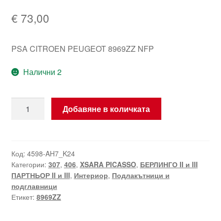
€
73,00
PSA CITROEN PEUGEOT 8969ZZ NFP
Налични 2
количество
Добавяне в количката
за
Дясна
стойка
за
Код:
4598-AH7_K24
Категории:
307
,
406
,
XSARA PICASSO
,
БЕРЛИНГО II и III
ръка
ПАРТНЬОР II и III
,
Интериор
,
Подлакътници и
Citroën
подглавници
Peugeot
Етикет:
8969ZZ
8969ZZ