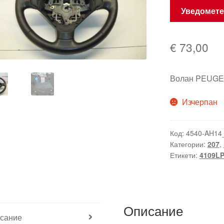
Уведомете
€
73,00
Волан PEUGEO
Изчерпан
Код:
4540-AH14
Категории:
207
,
Етикети:
4109L
Описание
сание