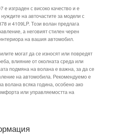
7 е изграден с високо качество и е
 нуждите на авточастите за модели с
78 и 4109LP. Този волан предлага
равление, а неговият стилен черен
интериора на вашия автомобил.
илите могат да се износят или повредят
еба, влияние от околната среда или
ата подмяна на волана е важна, за да се
вление на автомобила. Рекомендуемо е
а волана всяка година, особено ако
омфорта или управляемостта на
ормация