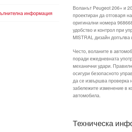
Воланът Peugeot 206+ и 20
ълнителна информация
проектиран да отговаря на
оригинални номера 968668
удобство и контрол при уп
MISTRAL дизайн допълва 
Често, воланите в автомоб
поради ежедневната употр
механични удари. Правилн
осигури безопасното упра
да се извършва проверка н
забележите изменение в к
автомобила.
Техническа инф