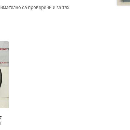
имателно са проверени и за тях
7
l