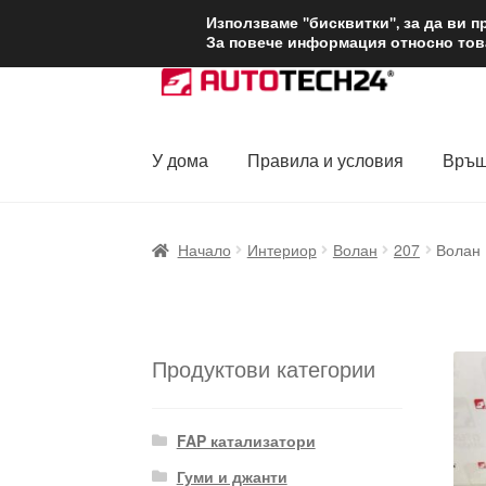
ДОСТАВКА от 1
Използваме "бисквитки", за да ви 
За повече информация относно това
Skip
Skip
to
to
navigation
content
У дома
Правила и условия
Връщ
Начало
Доставка по целия свят
Жалби
За
Начало
Интериор
Волан
207
Волан 
Политика за поверителност
Правила и у
Продуктови категории
FAP катализатори
Гуми и джанти