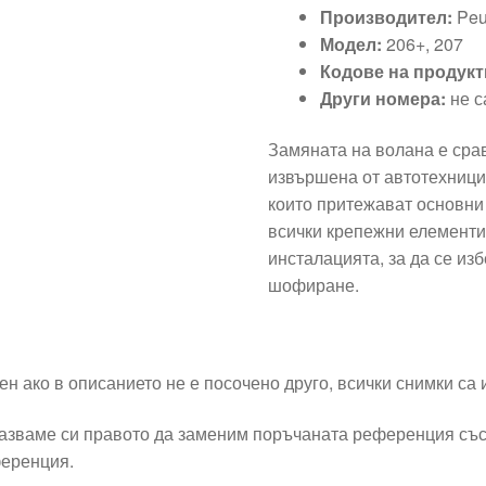
Производител:
Peu
Модел:
206+, 207
Кодове на продукт
Други номера:
не с
Замяната на волана е сра
извършена от автотехници
които притежават основни 
всички крепежни елементи
инсталацията, за да се из
шофиране.
ен ако в описанието не е посочено друго, всички снимки са
азваме си правото да заменим поръчаната референция със
еренция.