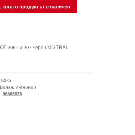
, когато продуктът е наличен
T 206+ и 207 черен MISTRAL
_K38a
Волан
,
Интериор
P
,
96866878