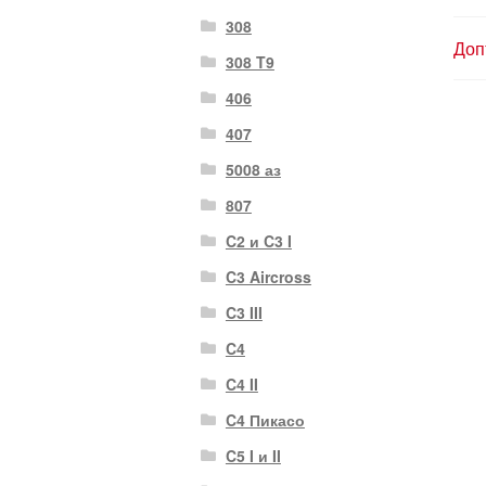
308
Доп
308 T9
406
407
5008 аз
807
C2 и C3 I
C3 Aircross
C3 III
C4
C4 II
C4 Пикасо
C5 I и II