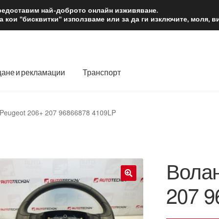
2 лв.
Доста
предоставим най-доброто онлайн изживяване.
 кои "бисквитки" използваме или за да ги изключите, моля, 
ане и рекламации
Транспорт
 нас
Количка
Контакт
Моята сметка
Плащанията
Peugeot 206+ 207 96866878 4109LP
словия
Процедура за рекламации
Разгледайте
Транспорт
Волан
207 9
🔍