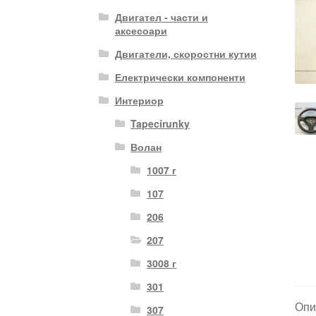
Двигател - части и
аксесоари
Двигатели, скоростни кутии
Електрически компоненти
Интериор
Tapecírunky
Волан
1007 г
107
206
207
3008 г
301
Опи
307