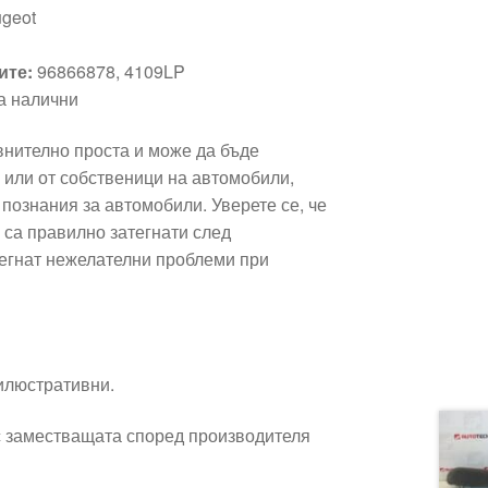
geot
ите:
96866878, 4109LP
а налични
внително проста и може да бъде
 или от собственици на автомобили,
познания за автомобили. Уверете се, че
 са правилно затегнати след
бегнат нежелателни проблеми при
 илюстративни.
 заместващата според производителя