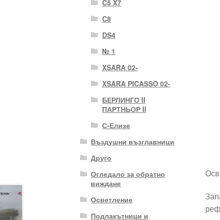
C5 X7
C8
DS4
№ 1
XSARA 02-
XSARA PICASSO 02-
БЕРЛИНГО II
ПАРТНЬОР II
С-Елизе
Въздушни възглавници
Друго
Осв
Огледало за обратно
виждане
Зап
Осветление
реф
Подлакътници и