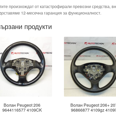
тите произхождат от катастрофирали превозни средства, вн
доставяме 12-месечна гаранция за функционалност.
ързани продукти
Волан Peugeot 206
Волан Peugeot 206+ 20
9644116577 4109CK
96866877 4109gz 4109l