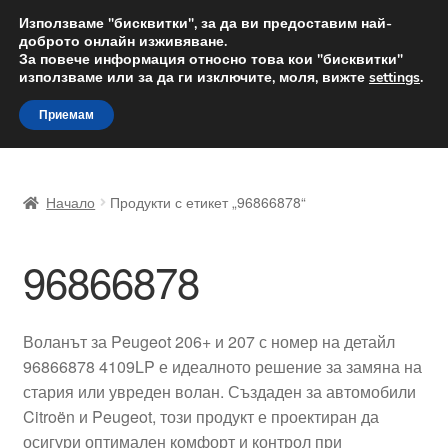
ДОСТАВКА от 12 лв.
Използваме "бисквитки", за да ви предоставим най-
доброто онлайн изживяване.
Доставка по целия свят
За повече информация относно това кои "бисквитки"
използваме или за да ги изключите, моля, вижте
settings
.
Skip
Skip
Menu
Приемам
to
to
navigation
content
Начало
Начало
Продукти с етикет „96866878“
Доставка по целия свят
96866878
Жалби
За нас
Воланът за Peugeot 206+ и 207 с номер на детайл
96866878 4109LP е идеалното решение за замяна на
Количка
стария или увреден волан. Създаден за автомобили
Citroën и Peugeot, този продукт е проектиран да
Контакт
осигури оптимален комфорт и контрол при