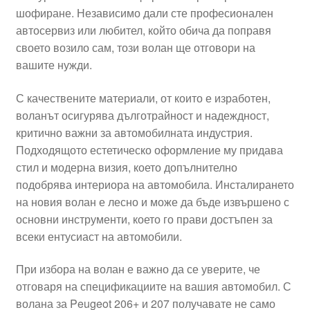
шофиране. Независимо дали сте професионален
Моята сметка
автосервиз или любител, който обича да поправя
своето возило сам, този волан ще отговори на
Плащанията
вашите нужди.
Политика за поверителност
С качествените материали, от които е изработен,
воланът осигурява дълготрайност и надеждност,
критично важни за автомобилната индустрия.
Правила и условия
Подходящото естетическо оформление му придава
стил и модерна визия, което допълнително
Процедура за рекламации
подобрява интериора на автомобила. Инсталирането
на новия волан е лесно и може да бъде извършено с
Разгледайте
основни инструменти, което го прави достъпен за
всеки ентусиаст на автомобили.
Транспорт
При избора на волан е важно да се уверите, че
отговаря на спецификациите на вашия автомобил. С
волана за Peugeot 206+ и 207 получавате не само