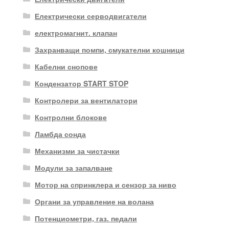
Електрически серводвигатели
електромагнит. клапан
Захранващи помпи, смукателни кошници
Кабелни снопове
Кондензатор START STOP
Контролери за вентилатори
Контролни блокове
Ламбда сонда
Механизми за чистачки
Модули за запалване
Мотор на спринклера и сензор за ниво
Органи за управление на волана
Потенциометри, газ. педали