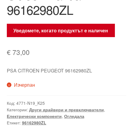
96162980ZL
Уведомете, когато продуктът е наличен
€
73,00
PSA CITROEN PEUGEOT 96162980ZL
Изчерпан
Код:
4771-N19_K25
Категории:
Други драйвери и превключватели
,
Електрически компоненти
,
Огледала
Етикет:
96162980ZL