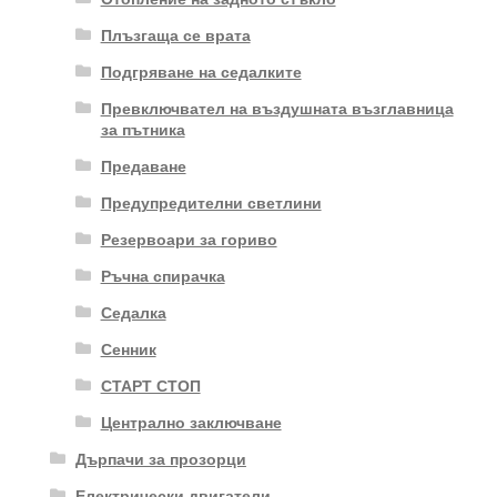
Плъзгаща се врата
Подгряване на седалките
Превключвател на въздушната възглавница
за пътника
Предаване
Предупредителни светлини
Резервоари за гориво
Ръчна спирачка
Седалка
Сенник
СТАРТ СТОП
Централно заключване
Дърпачи за прозорци
Електрически двигатели