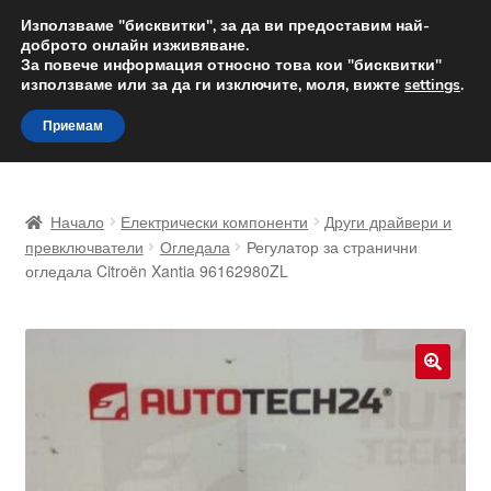
ДОСТАВКА от 12 лв.
Използваме "бисквитки", за да ви предоставим най-
доброто онлайн изживяване.
Доставка по целия свят
За повече информация относно това кои "бисквитки"
използваме или за да ги изключите, моля, вижте
settings
.
Skip
Skip
Menu
Приемам
to
to
navigation
content
Начало
Начало
Електрически компоненти
Други драйвери и
Доставка по целия свят
превключватели
Огледала
Регулатор за странични
огледала Citroën Xantia 96162980ZL
Жалби
За нас
🔍
Количка
Контакт