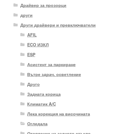
Драйвер за прозорци
други
Други драйвери и превключватели
AFIL
ECO ИЗКЛ
ESP
Асистент за паркиране
Вътре здрач. осветление
Друго
Задната корица
Климатик A/C
Лека корекция на височината
Огледала
Отопление на задното стъкло