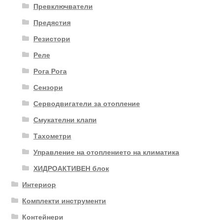
Превключватели
Предястия
Резистори
Реле
Рога Рога
Сензори
Серводвигатели за отопление
Смукателни клапи
Тахометри
Управление на отоплението на климатика
ХИДРОАКТИВЕН блок
Интериор
Комплекти инструменти
Контейнери