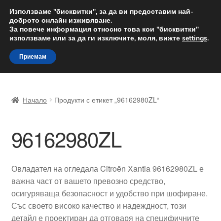
ДОСТАВКА от 12 лв.
Използваме "бисквитки", за да ви предоставим най-
доброто онлайн изживяване.
Доставка по целия свят
За повече информация относно това кои "бисквитки"
използваме или за да ги изключите, моля, вижте
settings
.
Skip
Skip
Menu
Приемам
to
to
navigation
content
Начало
Начало
Продукти с етикет „96162980ZL“
Доставка по целия свят
96162980ZL
Жалби
За нас
Овладател на огледала Citroën Xantia 96162980ZL е
важна част от вашето превозно средство,
Количка
осигуряваща безопасност и удобство при шофиране.
Със своето високо качество и надеждност, този
Контакт
детайл е проектиран да отговаря на специфичните