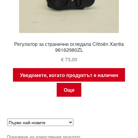
Регулатор за странични огледала Citroën Xantia
96162980ZL
€
73,00
Уведомете, когато продуктът е наличен
Още
Показване на единствения резултат