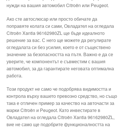
нужди на вашия автомобил Citroën или Peugeot.
Моята сметка
Ако сте автослюсар или просто обичате да
Плащанията
поправяте колата си сами, Овладател на огледала
Citroën Xantia 96162980ZL ще бъде идеалното
Политика за поверителност
решение за вас. С него ще можете да регулирате
огледалата си без усилия, което е от съществено
значение за безопасността на пътя. Важно е да се
Правила и условия
уверите, че компонентът е съвместим с вашия
автомобил, за да гарантирате неговата оптимална
Процедура за рекламации
работа.
Разгледайте
Този продукт не само че подобрява видимостта и
контрола върху вашето превозно средство, но също
Транспорт
така е отличен пример за качество на авточасти за
марки Citroën и Peugeot. Като инвестирате в
Овладател на огледала Citroën Xantia 96162980ZL,
вие не само ще подобрите функционалността на