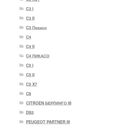
C3 I
C3 II
C3 Пикасо
C4
C4 II
C4 ПИКАСО
C5 I
C5 II
C5 X7
C8
CITROEN БЕРЛИНГО III
DS3
PEUGEOT PARTNER III