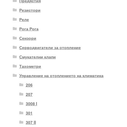
Предястия
Резистори
Реле
Рога Рога
Сензори
Серводвигатели за отопление
Смукателни клапи
Тахометри
Управление на отоплението на климатика
206
207
3008 I
301
307 II