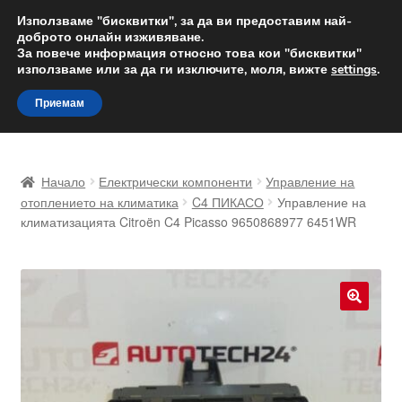
ДОСТАВКА от 12 лв.
Използваме "бисквитки", за да ви предоставим най-
доброто онлайн изживяване.
Доставка по целия свят
За повече информация относно това кои "бисквитки"
използваме или за да ги изключите, моля, вижте
settings
.
Skip
Skip
Menu
Приемам
to
to
navigation
content
Начало
Начало
Електрически компоненти
Управление на
Доставка по целия свят
отоплението на климатика
C4 ПИКАСО
Управление на
климатизацията Citroën C4 Picasso 9650868977 6451WR
Жалби
За нас
🔍
Количка
Контакт