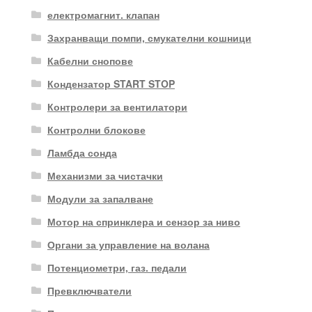
електромагнит. клапан
Захранващи помпи, смукателни кошници
Кабелни снопове
Кондензатор START STOP
Контролери за вентилатори
Контролни блокове
Ламбда сонда
Механизми за чистачки
Модули за запалване
Мотор на спринклера и сензор за ниво
Органи за управление на волана
Потенциометри, газ. педали
Превключватели