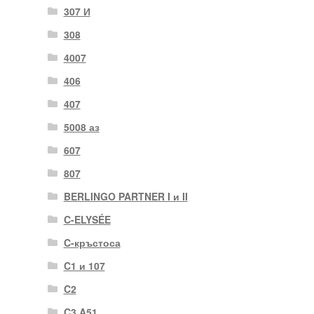
307 И
308
4007
406
407
5008 аз
607
807
BERLINGO PARTNER I и II
C-ELYSÉE
C-кръстоса
C1 и 107
C2
C3 A51