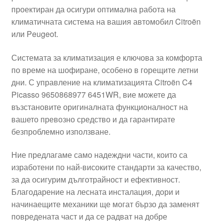
проектиран да осигури оптимална работа на
Моята сметка
климатичната система на вашия автомобил Citroën
или Peugeot.
Плащанията
Системата за климатизация е ключова за комфорта
Политика за поверителност
по време на шофиране, особено в горещите летни
дни. С управление на климатизацията Citroën C4
Picasso 9650868977 6451WR, вие можете да
Правила и условия
възстановите оригиналната функционалност на
вашето превозно средство и да гарантирате
Процедура за рекламации
безпроблемно използване.
Разгледайте
Ние предлагаме само надеждни части, които са
изработени по най-високите стандарти за качество,
Транспорт
за да осигурим дълготрайност и ефективност.
Благодарение на лесната инсталация, дори и
начинаещите механики ще могат бързо да заменят
повредената част и да се радват на добре