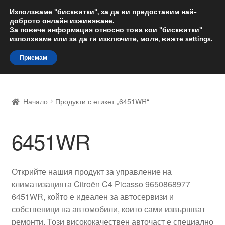
ДОСТАВКА от 12 лв.
Използваме "бисквитки", за да ви предоставим най-
доброто онлайн изживяване.
Доставка по целия свят
За повече информация относно това кои "бисквитки"
използваме или за да ги изключите, моля, вижте
settings
.
Skip
Skip
Menu
Приемам
to
to
navigation
content
Начало
Начало
Продукти с етикет „6451WR“
Доставка по целия свят
6451WR
Жалби
За нас
Открийте нашия продукт за управление на
климатизацията Citroën C4 Picasso 9650868977
Количка
6451WR, който е идеален за автосервизи и
собственици на автомобили, които сами извършват
Контакт
ремонти. Този висококачествен авточаст е специално