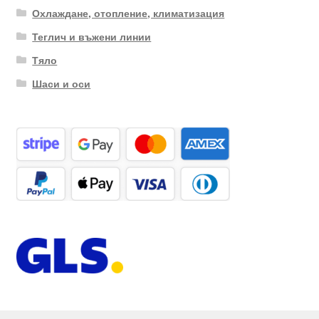
Охлаждане, отопление, климатизация
Теглич и въжени линии
Тяло
Шаси и оси