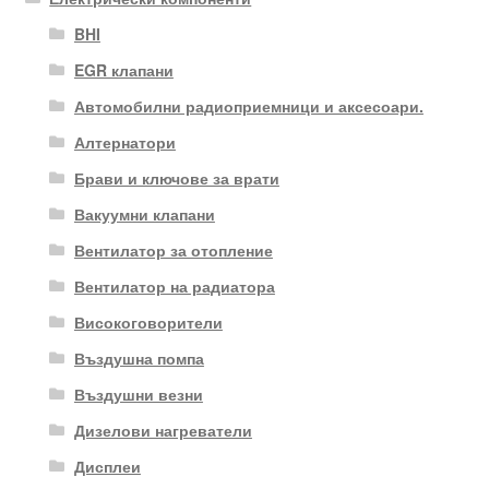
BHI
EGR клапани
Автомобилни радиоприемници и аксесоари.
Алтернатори
Брави и ключове за врати
Вакуумни клапани
Вентилатор за отопление
Вентилатор на радиатора
Високоговорители
Въздушна помпа
Въздушни везни
Дизелови нагреватели
Дисплеи