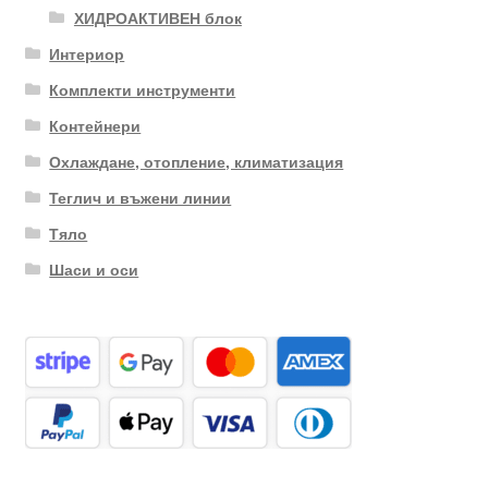
ХИДРОАКТИВЕН блок
Интериор
Комплекти инструменти
Контейнери
Охлаждане, отопление, климатизация
Теглич и въжени линии
Тяло
Шаси и оси