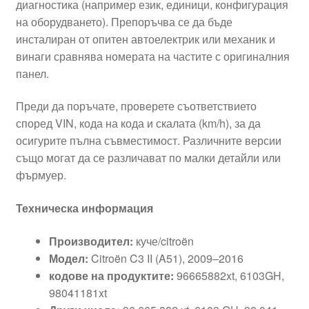
диагностика (например език, единици, конфигурация
на оборудването). Препоръчва се да бъде
инсталиран от опитен автоелектрик или механик и
винаги сравнява номерата на частите с оригиналния
панел.
Преди да поръчате, проверете съответствието
според VIN, кода на кода и скалата (km/h), за да
осигурите пълна съвместимост. Различните версии
също могат да се различават по малки детайли или
фърмуер.
Техническа информация
Производител:
куче/citroën
Модел:
Citroën C3 II (A51), 2009–2016
кодове на продуктите:
96665882xt, 6103GH,
98041181xt