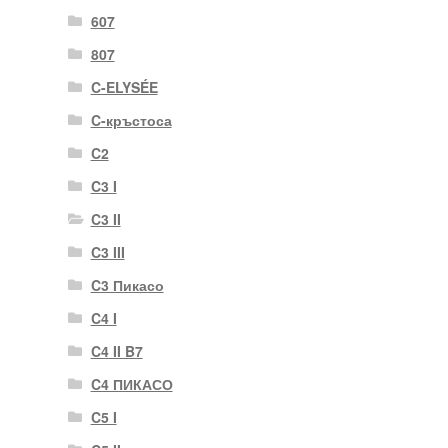
607
807
C-ELYSÉE
C-кръстоса
C2
C3 I
C3 II
C3 III
C3 Пикасо
C4 I
C4 II B7
C4 ПИКАСО
C5 I