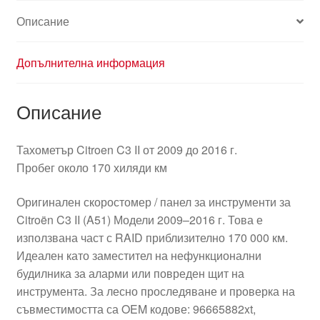
6103gh
Описание
Допълнителна информация
Описание
Тахометър Citroen C3 II от 2009 до 2016 г.
Пробег около 170 хиляди км
Оригинален скоростомер / панел за инструменти за
Citroën C3 II (A51) Модели 2009–2016 г. Това е
използвана част с RAID приблизително 170 000 км.
Идеален като заместител на нефункционални
будилника за аларми или повреден щит на
инструмента. За лесно проследяване и проверка на
съвместимостта са OEM кодове: 96665882xt,