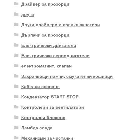
Драйвер за прозорци
други
Други драйвери и превключватели
Дърпачи за прозорци
Електрически двигатели
Електрически серводвигатели
електромагнит. клапан
Захранващи помпи, смукателни кошници
Кабелни снопове
Кондензатор START STOP
Контролери за вентилатори
Контролни блокове
Ламбда сонда
Механизми за чистачки