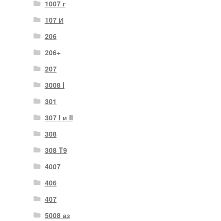
1007 г
107 И
206
206+
207
3008 I
301
307 I и II
308
308 T9
4007
406
407
5008 аз