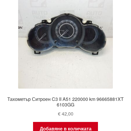
Тахометър Ситроен C3 II A51 220000 km 96665881XT
6103GG
€
42,00
Добавяне в количката