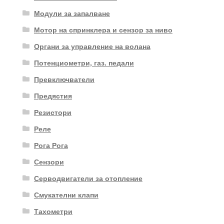
Модули за запалване
Мотор на спринклера и сензор за ниво
Органи за управление на волана
Потенциометри, газ. педали
Превключватели
Предястия
Резистори
Реле
Рога Рога
Сензори
Серводвигатели за отопление
Смукателни клапи
Тахометри