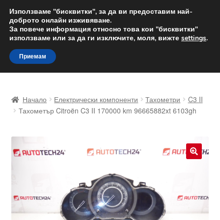
ДОСТАВКА от 12 лв.
Използваме "бисквитки", за да ви предоставим най-
доброто онлайн изживяване.
Доставка по целия свят
За повече информация относно това кои "бисквитки"
използваме или за да ги изключите, моля, вижте
settings
.
Skip
Skip
Menu
Приемам
to
to
navigation
content
Начало
Начало
Електрически компоненти
Тахометри
C3 II
Доставка по целия свят
Тахометър Citroën C3 II 170000 km 96665882xt 6103gh
Жалби
За нас
🔍
Количка
Контакт