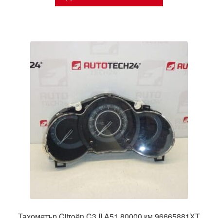
Тахометър Citroën C3 II A51 80000 км 96665881XT