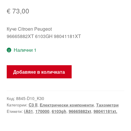
€
73,00
Куче Citroen Peugeot
96665882XT 6103GH 98041181XT
Налични 1
количество
Добавяне в количката
за
Тахометър
Citroën
C3
Код:
8845-D10_K30
Категории:
C3 II
,
Електрически компоненти
,
Тахометри
II
Етикети:
(A51
,
170000
,
6103gh
,
96665882xt
,
98041181xt.
170000
km
96665882xt