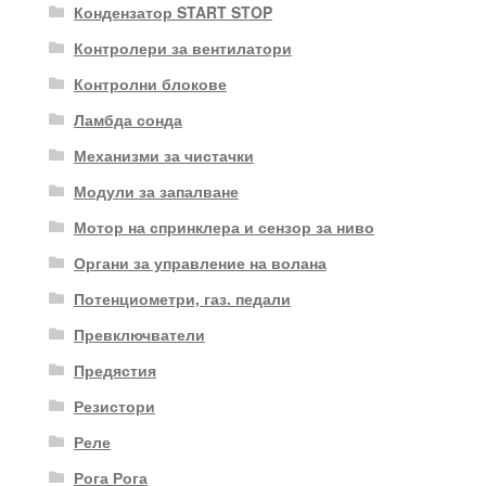
Кондензатор START STOP
Контролери за вентилатори
Контролни блокове
Ламбда сонда
Механизми за чистачки
Модули за запалване
Мотор на спринклера и сензор за ниво
Органи за управление на волана
Потенциометри, газ. педали
Превключватели
Предястия
Резистори
Реле
Рога Рога