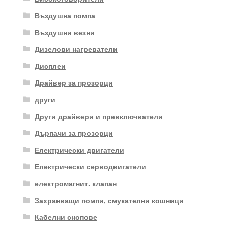
Въздушна помпа
Въздушни везни
Дизелови нагреватели
Дисплеи
Драйвер за прозорци
други
Други драйвери и превключватели
Дърпачи за прозорци
Електрически двигатели
Електрически серводвигатели
електромагнит. клапан
Захранващи помпи, смукателни кошници
Кабелни снопове