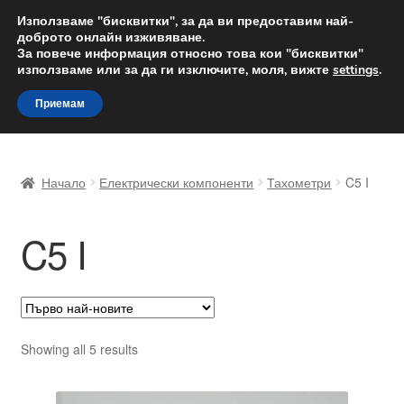
ДОСТАВКА от 12 лв.
Използваме "бисквитки", за да ви предоставим най-
доброто онлайн изживяване.
Доставка по целия свят
За повече информация относно това кои "бисквитки"
използваме или за да ги изключите, моля, вижте
settings
.
Skip
Skip
Menu
Приемам
to
to
navigation
content
Начало
Начало
Електрически компоненти
Тахометри
C5 I
Доставка по целия свят
C5 I
Жалби
За нас
Количка
Sorted
Showing all 5 results
by
Контакт
latest