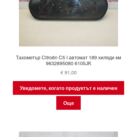
Тахометър Citroën C5 I автомат 189 хиляди км
9632895080 6105JK
€
91,00
Уведомете, когато продуктът е наличен
Още