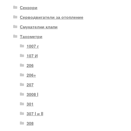
Сензори
Серводвигатели за отопление
Смукателни клапи
Тахометри
1007 г
107 И
206
206+
207
3008 I
301
307 I и II
308