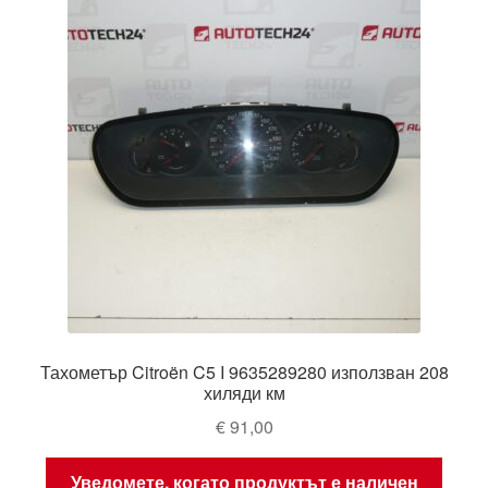
Тахометър Citroën C5 I 9635289280 използван 208
хиляди км
€
91,00
Уведомете, когато продуктът е наличен