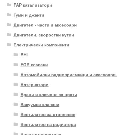
FAP катализатори
Гуми и джанти
Двигател - части и аксесоари
Двигатели, скоростни кутии
Електрически компоненти
BHI
EGR клапани
Автомобилни радиоприемници и аксесоари.
Алтернатори
Брави и ключове за врати
Вакуумни клапани
Вентилатор за отопление
Вентилатор на радиатора
Високоговорители