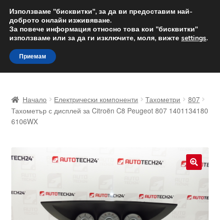
ДОСТАВКА от 12 лв.
Използваме "бисквитки", за да ви предоставим най-
доброто онлайн изживяване.
Доставка по целия свят
За повече информация относно това кои "бисквитки"
използваме или за да ги изключите, моля, вижте
settings
.
Skip
Skip
Menu
Приемам
to
to
navigation
content
Начало
Начало
Електрически компоненти
Тахометри
807
Доставка по целия свят
Тахометър с дисплей за Citroën C8 Peugeot 807 1401134180
6106WX
Жалби
За нас
🔍
Количка
Контакт