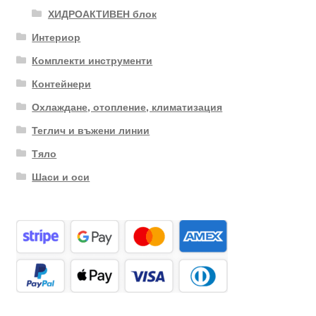
ХИДРОАКТИВЕН блок
Интериор
Комплекти инструменти
Контейнери
Охлаждане, отопление, климатизация
Теглич и въжени линии
Тяло
Шаси и оси