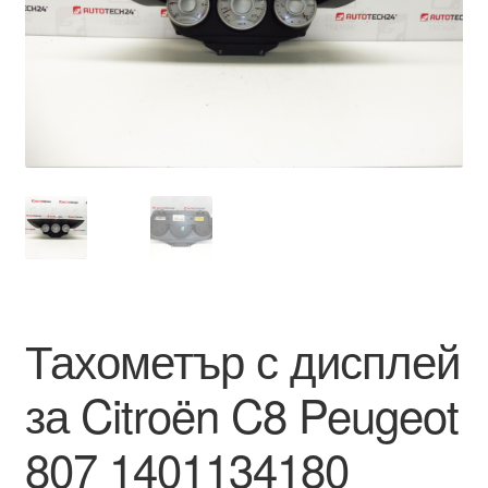
Моята сметка
Плащанията
Политика за поверителност
Правила и условия
Процедура за рекламации
Разгледайте
Тахометър с дисплей
Транспорт
за Citroën C8 Peugeot
807 1401134180