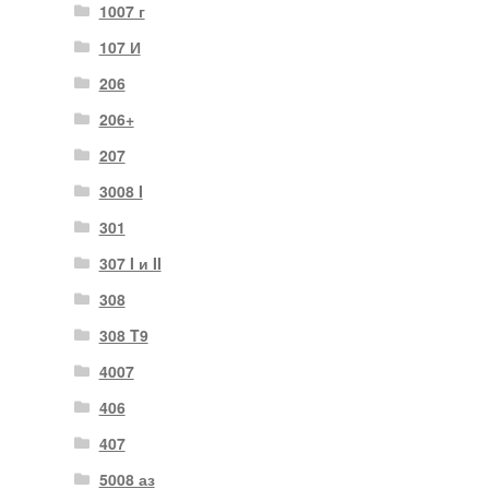
1007 г
107 И
206
206+
207
3008 I
301
307 I и II
308
308 T9
4007
406
407
5008 аз