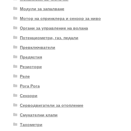
Модули за запалване
Мотор на спринклера и сензор за ниво
Органи за управление на волана
Потенциометри, газ. педали
Превключватели
Предястия
Резистори
Реле
Рога Рога
Сензори
Серводвигатели за отопление
Смукателни клапи
Тахометри