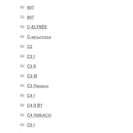
607
807
C-ELYSÉE
C-кръстоса
C2
C3 I
C3 II
C3 III
C3 Пикасо
C4 I
C4 II B7
C4 ПИКАСО
C5 I