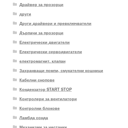
Драйвер за прозорци
други
Други драйвери и превключватели
Дърпачи за прозорци
Електрически двигатели
Електрически серводвигатели
електромагнит. клапан
Захранващи помпи, смукателни кошници
Кабелни снопове
Кондензатор START STOP
Контролери за вентилатори
Контролни блокове
Ламбда сонда
Механизми за чистачки