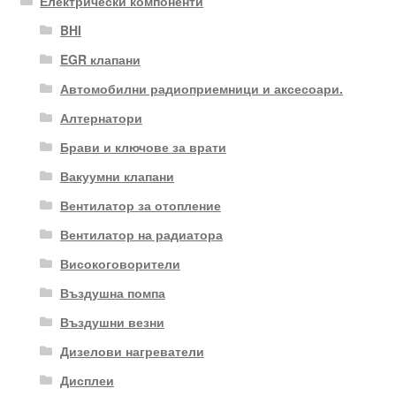
Електрически компоненти
BHI
EGR клапани
Автомобилни радиоприемници и аксесоари.
Алтернатори
Брави и ключове за врати
Вакуумни клапани
Вентилатор за отопление
Вентилатор на радиатора
Високоговорители
Въздушна помпа
Въздушни везни
Дизелови нагреватели
Дисплеи