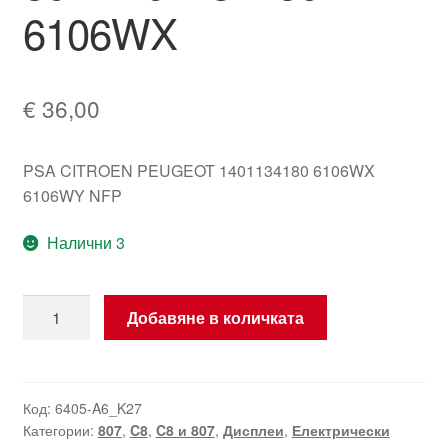
6106WX
€
36,00
PSA CITROEN PEUGEOT 1401134180 6106WX
6106WY NFP
Налични 3
количество
Добавяне в количката
за
Тахометър
с
дисплей
Код:
6405-A6_K27
Категории:
807
,
C8
,
C8 и 807
,
Дисплеи
,
Електрически
за