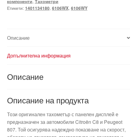
компоненти
,
Тахометри
Citroën
Етикети:
1401134180
,
6106WX
,
6106WY
C8
Peugeot
807
1401134180
Описание
6106WX
Допълнителна информация
Описание
Описание на продукта
Този оригинален тахометър с панелен дисплей е
предназначен за автомобили Citroën C8 и Peugeot
807. Той осигурява надеждно показване на скорост,