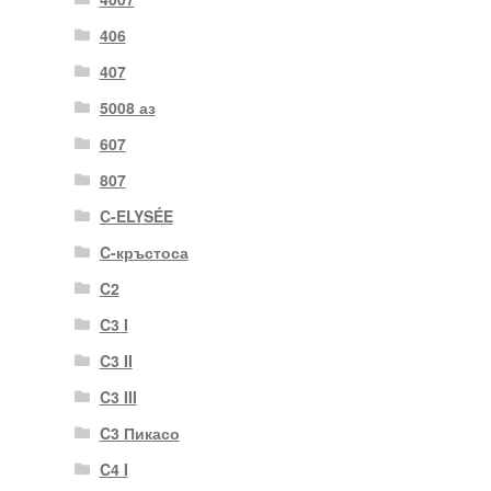
406
407
5008 аз
607
807
C-ELYSÉE
C-кръстоса
C2
C3 I
C3 II
C3 III
C3 Пикасо
C4 I