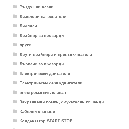
Въздушни везни
Дизелови нагреватели
Дисплеи
Драйвер за прозорци
други
Други драйвери и превключватели
Дърпачи за прозорци
Електрически двигатели
Електрически серводвигатели
електромагнит. клапан
Захранващи помпи, смукателни кошници
Кабелни снопове
Кондензатор START STOP