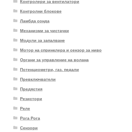
Контролери за вентилатори
Контролни блокове
Ламбда сонда
Механизми за чистачки
Модули за запалване
Мотор на спринклера и сензор за ниво
Органи за управление на волана
Потенциометри, газ. педали
Превключватели
Предястия
Резистори
Реле
Рога Рога
Сензори