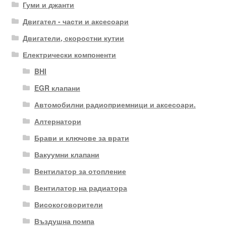
Гуми и джанти
Двигател - части и аксесоари
Двигатели, скоростни кутии
Електрически компоненти
BHI
EGR клапани
Автомобилни радиоприемници и аксесоари.
Алтернатори
Брави и ключове за врати
Вакуумни клапани
Вентилатор за отопление
Вентилатор на радиатора
Високоговорители
Въздушна помпа