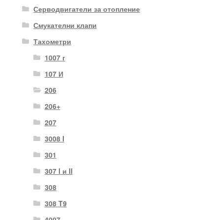
Серводвигатели за отопление
Смукателни клапи
Тахометри
1007 г
107 И
206
206+
207
3008 I
301
307 I и II
308
308 T9
4007