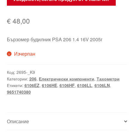
€
48,00
Бързомер будилник PSA 206 1.4 16V 2005г
Изчерпан
Код:
2695-_K9
Категории:
206
,
Електрически компоненти
,
Тахометри
Етикети:
6106EZ
,
6106HE
,
6106HF
,
6106LL
,
6106LN
,
9651740380
Описание