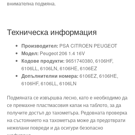
внимателна подмяна.
Техническа информация
Производител:
PSA CITROEN PEUGEOT
Модел:
Peugeot 206 1.4 16V
Кодове продукти:
9651740380, 6106HF,
6106LL, 6106LN, 6106HE, 6106EZ
Допълнителни номера:
6106EZ, 6106HE,
6106HF, 6106LL, 6106LN
Подмяната се извършва лесно, като е необходимо да
се премахне пластмасовия капак на таблото, за да
получите достъп до тахометъра. Редовната проверка
на състоянието на тахометъра може да предотврати
нежелани повреди и да осигури безопасно