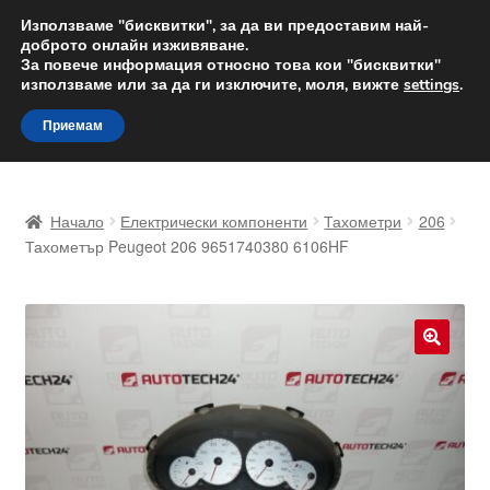
ДОСТАВКА от 12 лв.
Използваме "бисквитки", за да ви предоставим най-
доброто онлайн изживяване.
Доставка по целия свят
За повече информация относно това кои "бисквитки"
използваме или за да ги изключите, моля, вижте
settings
.
Skip
Skip
Menu
Приемам
to
to
navigation
content
Начало
Начало
Електрически компоненти
Тахометри
206
Доставка по целия свят
Тахометър Peugeot 206 9651740380 6106HF
Жалби
За нас
🔍
Количка
Контакт