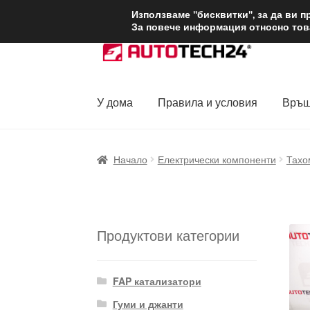
ДОСТАВКА от 1
Използваме "бисквитки", за да ви 
За повече информация относно това
Skip
Skip
to
to
navigation
content
У дома
Правила и условия
Връщ
Начало
Доставка по целия свят
Жалби
За
Начало
Електрически компоненти
Тахо
Политика за поверителност
Правила и у
Продуктови категории
FAP катализатори
Гуми и джанти