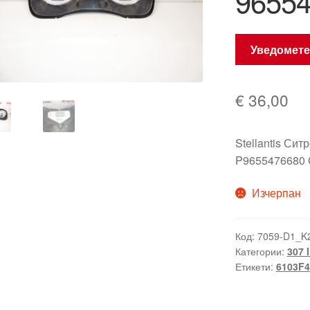
96554
Уведомете
€
36,00
Stellantis Си
P9655476680 
Изчерпан
Код:
7059-D1_K
Категории:
307 I
Етикети:
6103F4