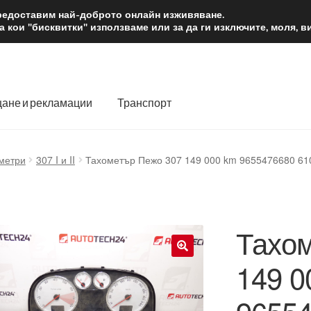
2 лв.
Доста
предоставим най-доброто онлайн изживяване.
 кои "бисквитки" използваме или за да ги изключите, моля, 
ане и рекламации
Транспорт
 нас
Количка
Контакт
Моята сметка
Плащанията
метри
307 I и II
Тахометър Пежо 307 149 000 km 9655476680 61
словия
Процедура за рекламации
Разгледайте
Транспорт
Тахом
149 0
🔍