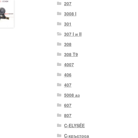
207
3008 I
301
307 I и II
308
308 T9
4007
406
407
5008 аз
607
807
C-ELYSÉE
C-кръстоса