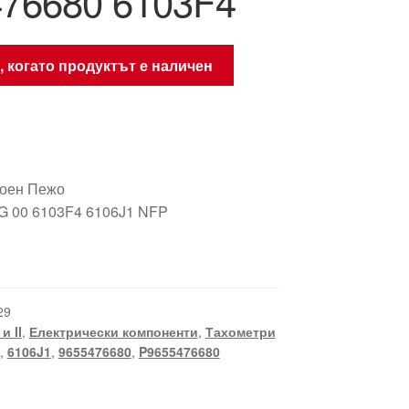
76680 6103F4
, когато продуктът е наличен
троен Пежо
G 00 6103F4 6106J1 NFP
29
 и II
,
Електрически компоненти
,
Тахометри
,
6106J1
,
9655476680
,
P9655476680