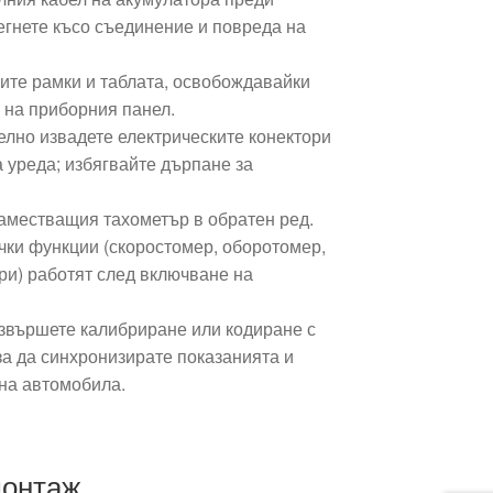
егнете късо съединение и повреда на
ите рамки и таблата, освобождавайки
 на приборния панел.
елно извадете електрическите конектори
а уреда; избягвайте дърпане за
аместващия тахометър в обратен ред.
чки функции (скоростомер, оборотомер,
ри) работят след включване на
извършете калибриране или кодиране с
за да синхронизирате показанията и
на автомобила.
монтаж