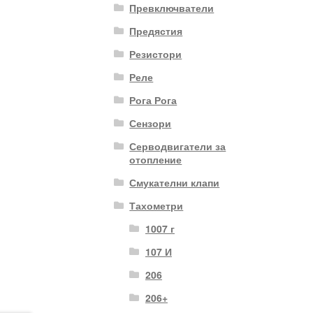
Превключватели
Предястия
Резистори
Реле
Рога Рога
Сензори
Серводвигатели за
отопление
Смукателни клапи
Тахометри
1007 г
107 И
206
206+