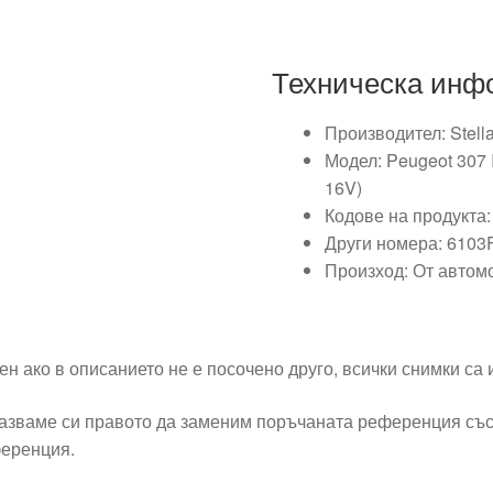
Техническа инф
Производител: Stellan
Модел: Peugeot 307 I
16V)
Кодове на продукта
Други номера: 6103F
Произход: От автомо
ен ако в описанието не е посочено друго, всички снимки са
азваме си правото да заменим поръчаната референция със
еренция.