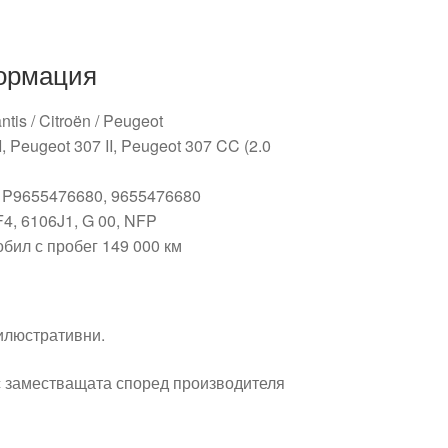
ормация
tis / Citroën / Peugeot
, Peugeot 307 II, Peugeot 307 CC (2.0
: P9655476680, 9655476680
4, 6106J1, G 00, NFP
бил с пробег 149 000 км
 илюстративни.
 заместващата според производителя