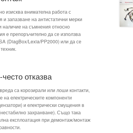
но изисква внимателна работа с
я и запазване на антистатични мерки
ри наличие на съмнения относно
ия е препоръчително да се използва
SA (DiagBox/Lexia/PP2000) или да се
техник.
-често отказва
вреда са корозирали или лоши контакти,
не на електрическите компоненти
дензатори) и електрически смущения в
(нестабилно захранване). Също така
илна експлоатация при демонтаж/монтаж
равности.