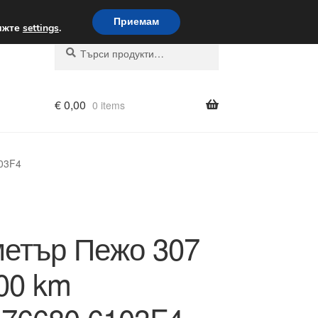
вка по целия свят
Приемам
вижте
settings
.
Търсене
Търсене
за:
€
0,00
0 items
03F4
етър Пежо 307
00 km