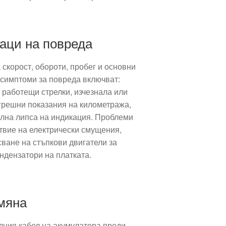
аци на повреда
скорост, обороти, пробег и основни
симптоми за повреда включват:
 работещи стрелки, изчезнала или
грешни показания на километража,
лна липса на индикация. Проблеми
ствие на електрически смущения,
сване на стъпкови двигатели за
ндензатори на платката.
мяна
лния кабел на акумулатора преди