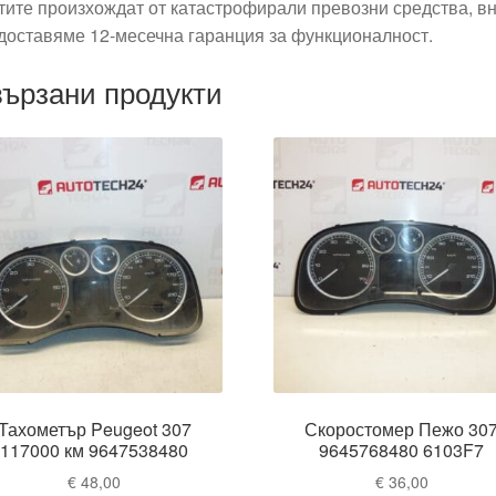
тите произхождат от катастрофирали превозни средства, вн
доставяме 12-месечна гаранция за функционалност.
ързани продукти
Тахометър Peugeot 307
Скоростомер Пежо 30
117000 км 9647538480
9645768480 6103F7
€
48,00
€
36,00