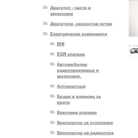
Двигател - части и
аксесоари
Двигатели, скоростни кутии
Електрически компоненти
BHI
EGR клапани
Автомобилни
радиоприемници и
аксесоари.
Алтернатори
Брави и ключове за
врати
Вакуумни клапани
Вентилатор за отопление
Вентилатор на радиатора