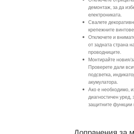
демонтаж, за да изб
електрониката.
Свалете декоративн
крепежните винтове
Отключете и внимат
от задната страна н
проводниците.
Монтирайте новия/з
Проверете дали вси
подсветка, индикато
акумулатора.
Ако е необходимо, 
диагностичен уред, 
защитните функции 
Допрaнения за 