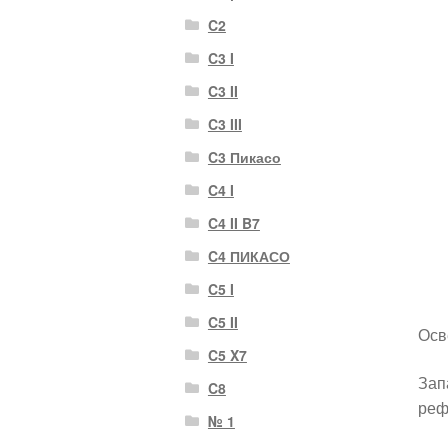
C2
C3 I
C3 II
C3 III
C3 Пикасо
C4 I
C4 II B7
C4 ПИКАСО
C5 I
C5 II
Осв
C5 X7
Зап
C8
реф
№ 1