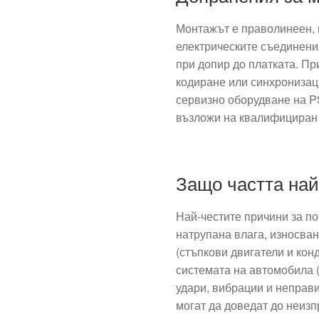
Монтажът е праволинеен, 
електрическите съединени
при допир до платката. П
кодиране или синхронизац
сервизно оборудване на P
възложи на квалифициран 
Защо частта най
Най-честите причини за по
натрупана влага, износва
(стъпкови двигатели и кон
системата на автомобила 
удари, вибрации и неправ
могат да доведат до неизп