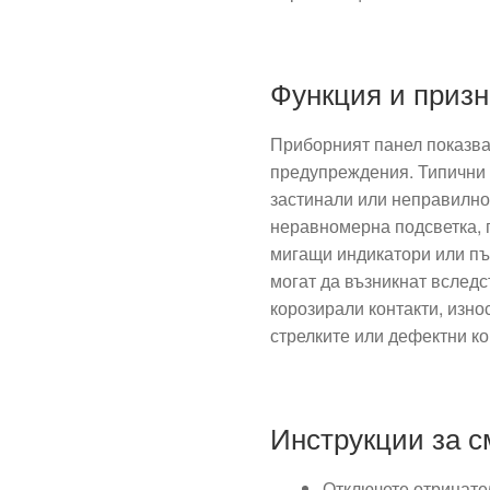
Функция и призн
Приборният панел показва 
предупреждения. Типични 
застинали или неправилно
неравномерна подсветка, 
мигащи индикатори или пъ
могат да възникнат вслед
корозирали контакти, изно
стрелките или дефектни ко
Инструкции за с
Отключете отрицате