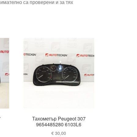
имателно са проверени и за тях
7
Тахометър Peugeot 307
9654485280 6103L6
€
30,00