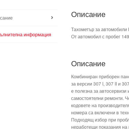
Описание
сание
Тахометър за автомобили P
ълнителна информация
От автомобил с пробег 149
Описание
Комбиниран приборен пане
за версии 307 I, 307 II и 3
е полезна за автосервизи 
самостоятелни ремонти. Че
кодовете на производителя
номера са включени в тех
Подходящ избор при пробл
неработещи показания на