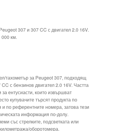
eugeot 307 и 307 CC с двигател 2.0 16V.
 000 км.
л/тахометър за Peugeot 307, подходящ
07 CC с бензинов двигател 2.0 16V. Частта
и за ентусиасти, които извършват
сто купувачите търсят продукта по
 и по референтните номера, затова тези
ническата информация по-долу.
еми със стрелките, подсветката или
 километража/оборотомера.