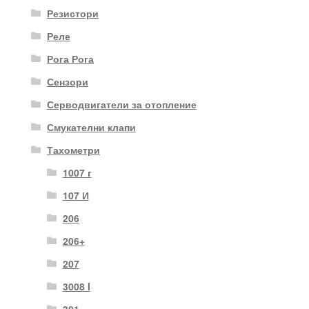
Резистори
Реле
Рога Рога
Сензори
Серводвигатели за отопление
Смукателни клапи
Тахометри
1007 г
107 И
206
206+
207
3008 I
301