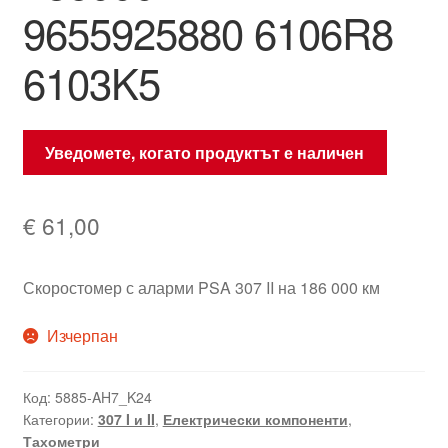
9655925880 6106R8
6103K5
Уведомете, когато продуктът е наличен
€
61,00
Скоростомер с аларми PSA 307 II на 186 000 км
Изчерпан
Код:
5885-AH7_K24
Категории:
307 I и II
,
Електрически компоненти
,
Тахометри