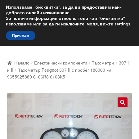
ДОСТАВКА от 12 лв.
Използваме "бисквитки", за да ви предоставим най-
доброто онлайн изживяване.
Доставка по целия свят
За повече информация относно това кои "бисквитки"
използваме или за да ги изключите, моля, вижте
settings
.
Skip
Skip
Menu
Приемам
to
to
navigation
content
Начало
Начало
Електрически компоненти
Тахометри
307 I
Доставка по целия свят
и II
Тахометър Peugeot 307 II с пробег 186000 км
9655925880 6106R8 6103K5
Жалби
За нас
🔍
Количка
Контакт