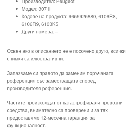
Производител: Peugeot
Модел: 307 II
Кодове на продукта: 9655925880, 6106R8,
6106R9, 6103K5
Други номера: –
Освен ако в описанието не е посочено друго, всички
снимки са илюстративни.
Запазваме си правото да заменим поръчаната
референция със заместващата според
производителя референция.
Частите произхождат от катастрофирали превозни
средства, внимателно са проверени и за тях
предоставяме 12-месечна гаранция за
функционалност.