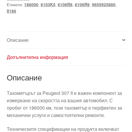
Етикети:
186000
,
6103K5
,
6106R8
,
6106R9
,
9655925880
,
II186
Описание
Допълнителна информация
Описание
Тахометърът за Peugeot 307 II е важен компонент за
измерване на скоростта на вашия автомобил. С
пробег от 186000 км, този тахометър е перфектен за
механични услуги и самостоятелни ремонти.
Техническите спецификации на продукта включват