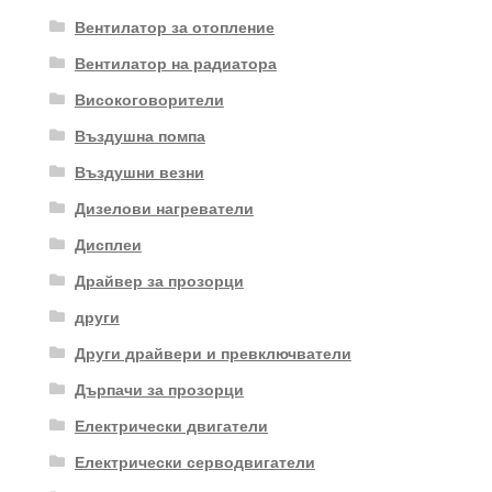
Вентилатор за отопление
Вентилатор на радиатора
Високоговорители
Въздушна помпа
Въздушни везни
Дизелови нагреватели
Дисплеи
Драйвер за прозорци
други
Други драйвери и превключватели
Дърпачи за прозорци
Електрически двигатели
Електрически серводвигатели