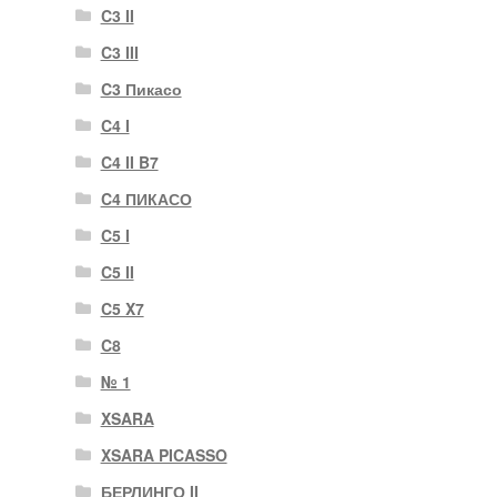
C3 II
C3 III
C3 Пикасо
C4 I
C4 II B7
C4 ПИКАСО
C5 I
C5 II
C5 X7
C8
№ 1
XSARA
XSARA PICASSO
БЕРЛИНГО II