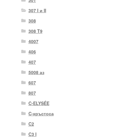
307 I и II
308
308 T9
4007
406
407
5008 аз
607
807
C-ELYSÉE
C-кръстоса
C2
C3 I