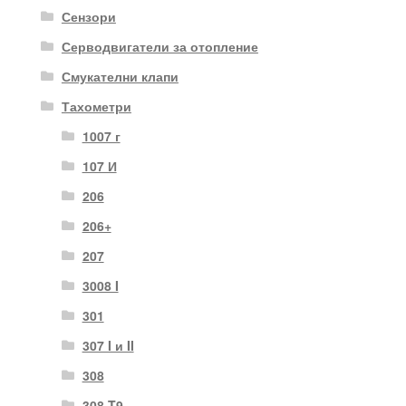
Сензори
Серводвигатели за отопление
Смукателни клапи
Тахометри
1007 г
107 И
206
206+
207
3008 I
301
307 I и II
308
308 T9