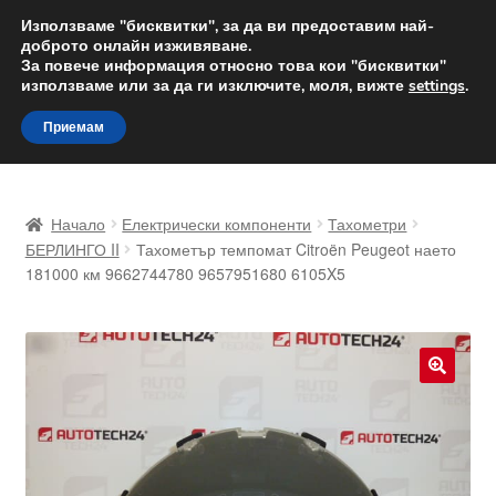
ДОСТАВКА от 12 лв.
Използваме "бисквитки", за да ви предоставим най-
доброто онлайн изживяване.
Доставка по целия свят
За повече информация относно това кои "бисквитки"
използваме или за да ги изключите, моля, вижте
settings
.
Skip
Skip
Menu
Приемам
to
to
navigation
content
Начало
Начало
Електрически компоненти
Тахометри
Доставка по целия свят
БЕРЛИНГО II
Тахометър темпомат Citroën Peugeot наето
181000 км 9662744780 9657951680 6105X5
Жалби
За нас
🔍
Количка
Контакт