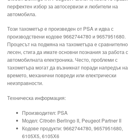
перфектен избор за автосервизи и любители на
автомобила.
Този тахометър е произведен от PSA и идва с
производствени кодове 9662744780 и 9657951680.
Процесът на подмяна на тахометъра е сравнително
лесен, стига да имате основни познания за работа с
автомобилната електроника. Често, проблеми с
тахометъра могат да възникнат поради напредък на
времето, механични повреди или електрически
неизправности.
Техническа информация:
Производител: PSA
Модел: Citroën Berlingo II, Peugeot Partner II
Кодове продукти: 9662744780, 9657951680,
6105X5, 6105X6