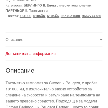
Категории:
БЕРЛИНГО II
,
Електрически компоненти
,
ПАРТНЬОР II
,
Тахометри
Етикети:
181000
,
6105X5
,
6105X6
,
9657951680
,
9662744780
Описание
Допълнителна информация
Описание
Тахометър темпомат за Citroën и Peugeot, с пробег
181000 км, е изключително важно устройство за
следене на скоростта и регулиране на темпомата на
вашето превозно средство. Подходящ е за модели
Citroën Berlingo II и Peugeot Partner II, което го прави