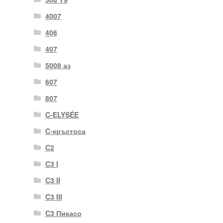
4007
406
407
5008 аз
607
807
C-ELYSÉE
C-кръстоса
C2
C3 I
C3 II
C3 III
C3 Пикасо