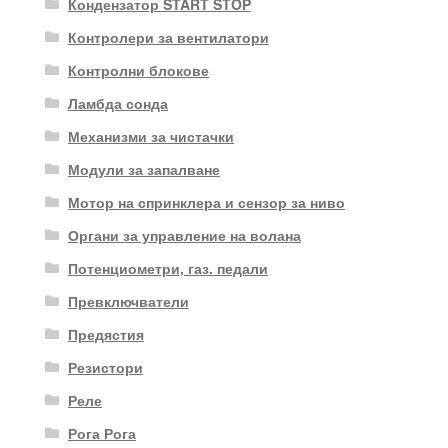
Кондензатор START STOP
Контролери за вентилатори
Контролни блокове
Ламбда сонда
Механизми за чистачки
Модули за запалване
Мотор на спринклера и сензор за ниво
Органи за управление на волана
Потенциометри, газ. педали
Превключватели
Предястия
Резистори
Реле
Рога Рога