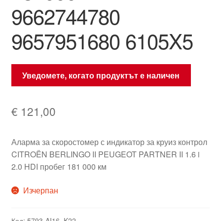
9662744780
9657951680 6105X5
Уведомете, когато продуктът е наличен
€
121,00
Аларма за скоростомер с индикатор за круиз контрол
CITROËN BERLINGO II PEUGEOT PARTNER II 1.6 i
2.0 HDI пробег 181 000 км
Изчерпан
Код:
5793-AI16_K22