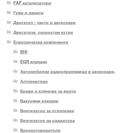
FAP катализатори
Гуми и джанти
Двигател - части и аксесоари
Двигатели, скоростни кутии
Електрически компоненти
BHI
EGR клапани
Автомобилни радиоприемници и аксесоари.
Алтернатори
Брави и ключове за врати
Вакуумни клапани
Вентилатор за отопление
Вентилатор на радиатора
Високоговорители