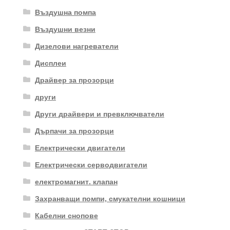
Въздушна помпа
Въздушни везни
Дизелови нагреватели
Дисплеи
Драйвер за прозорци
други
Други драйвери и превключватели
Дърпачи за прозорци
Електрически двигатели
Електрически серводвигатели
електромагнит. клапан
Захранващи помпи, смукателни кошници
Кабелни снопове