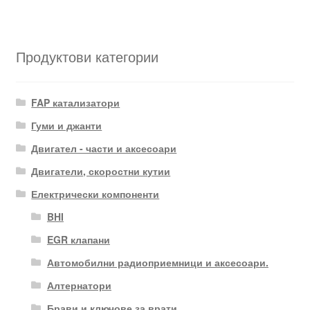
Продуктови категории
FAP катализатори
Гуми и джанти
Двигател - части и аксесоари
Двигатели, скоростни кутии
Електрически компоненти
BHI
EGR клапани
Автомобилни радиоприемници и аксесоари.
Алтернатори
Брави и ключове за врати