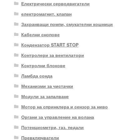
Електрически серводвигатели
електромагнит. клапан
Захранващи помпи, смукателни кошници
Кабелни снопове
Кондензатор START STOP
Контролери за вентилатори
Контролни блокове
Ламбда сонда
Механизми за чистачки
Модули за запалване
Мотор на спринклера и сензор за ниво
Органи за управление на волана
Потенциометри, газ. педали
Превключватели