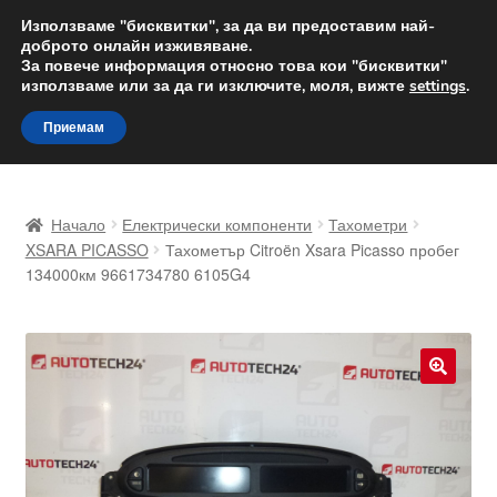
ДОСТАВКА от 12 лв.
Използваме "бисквитки", за да ви предоставим най-
доброто онлайн изживяване.
Доставка по целия свят
За повече информация относно това кои "бисквитки"
използваме или за да ги изключите, моля, вижте
settings
.
Skip
Skip
Menu
Приемам
to
to
navigation
content
Начало
Начало
Електрически компоненти
Тахометри
Доставка по целия свят
XSARA PICASSO
Тахометър Citroën Xsara Picasso пробег
134000км 9661734780 6105G4
Жалби
За нас
🔍
Количка
Контакт