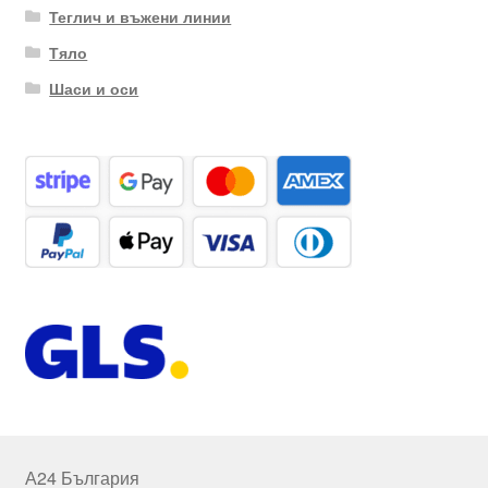
Теглич и въжени линии
Тяло
Шаси и оси
А24 България