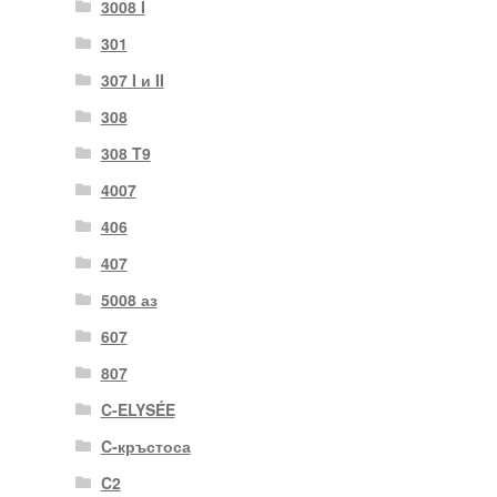
3008 I
301
307 I и II
308
308 T9
4007
406
407
5008 аз
607
807
C-ELYSÉE
C-кръстоса
C2