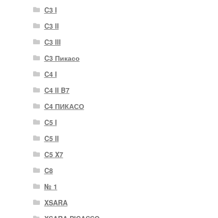
C3 I
C3 II
C3 III
C3 Пикасо
C4 I
C4 II B7
C4 ПИКАСО
C5 I
C5 II
C5 X7
C8
№ 1
XSARA