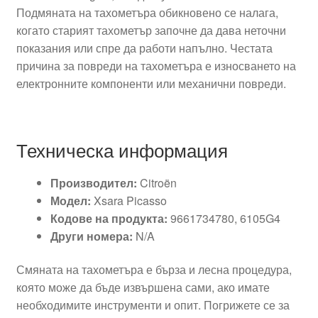
Подмяната на тахометъра обикновено се налага,
когато старият тахометър започне да дава неточни
показания или спре да работи напълно. Честата
причина за повреди на тахометъра е износването на
електронните компоненти или механични повреди.
Техническа информация
Производител:
Citroën
Модел:
Xsara Picasso
Кодове на продукта:
9661734780, 6105G4
Други номера:
N/A
Смяната на тахометъра е бърза и лесна процедура,
която може да бъде извършена сами, ако имате
необходимите инструменти и опит. Погрижете се за