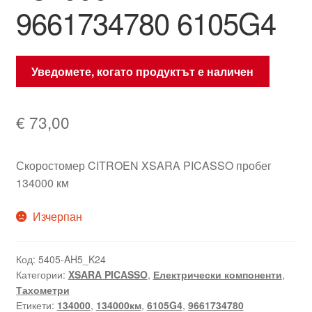
9661734780 6105G4
Уведомете, когато продуктът е наличен
€
73,00
Скоростомер CITROEN XSARA PICASSO пробег
134000 км
Изчерпан
Код:
5405-AH5_K24
Категории:
XSARA PICASSO
,
Електрически компоненти
,
Тахометри
Етикети:
134000
,
134000км
,
6105G4
,
9661734780