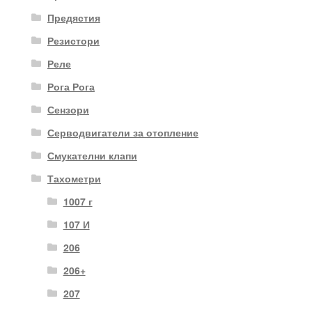
Предястия
Резистори
Реле
Рога Рога
Сензори
Серводвигатели за отопление
Смукателни клапи
Тахометри
1007 г
107 И
206
206+
207