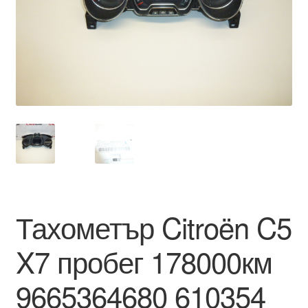
Моята сметка
Плащанията
Политика за поверителност
Правила и условия
Процедура за рекламации
Разгледайте
Тахометър Citroën C5
Транспорт
X7 пробег 178000км
9665364680 610354