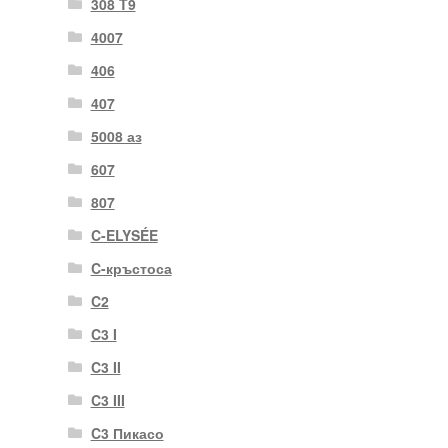
308 T9
4007
406
407
5008 аз
607
807
C-ELYSÉE
C-кръстоса
C2
C3 I
C3 II
C3 III
C3 Пикасо