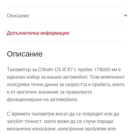
9665364680
610354
Описание
Допълнителна информация
Описание
Тахометър за Citroën C5 III X7 с пробег 178000 км е
идеален избор за вашия автомобил. Този компонент
осигурява точни данни за скоростта и пробега, което
е от критично значение за правилното
функциониране на автомобила.
С времето тахометри могат да се повредят или да
загубят точност, което може да се случи поради
механично износване, електронни проблеми или