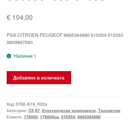
€
104,00
PSA CITROEN PEUGEOT 9665364680 610354 610353
9809867580
Налични 1
количество
Добавяне в количката
за
Тахометър
Citroën
C5
Код:
5768-AI16_K22a
Категории:
C5 X7
,
Електрически компоненти
,
Тахометри
X7
Етикети:
178000
,
178000км
,
610354
,
9665364680
пробег
178000км