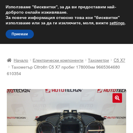
ДОСТАВКА от 12 лв.
Използваме "бисквитки", за да ви предоставим най-
доброто онлайн изживяване.
Доставка по целия свят
За повече информация относно това кои "бисквитки"
използваме или за да ги изключите, моля, вижте
settings
.
Skip
Skip
Menu
Приемам
to
to
navigation
content
Начало
Начало
Електрически компоненти
Тахометри
C5 X7
Доставка по целия свят
Тахометър Citroën C5 X7 пробег 178000км 9665364680
610354
Жалби
За нас
🔍
Количка
Контакт