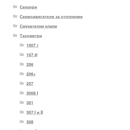
Сензори
Серводвигатели за отопление
Смукателни клапи
Тахометри
1007 г
107 И
206
206+
207
3008 I
301
307 I и II
308