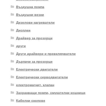
Въздушна помпа
Въздушни везни
Дизелови нагреватели
Дисплеи
Драйвер за прозорци
други
Други драйвери и превключватели
Дърпачи за прозорци
Електрически двигатели
Електрически серводвигатели
електромагнит. клапан
Захранващи помпи, смукателни кошници
Кабелни снопове