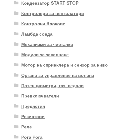
Кондензатор START STOP
Контролери за вентилатори
Контролни блокове
Ламбда сонда
Механизми за чистачки
Модули за запалване
Мотор на спринклера и сензор за ниво
Органи за управление на волана
Потенциометри, газ. педали
Превключватели
Предястия
Резистори
Реле
Рога Рога