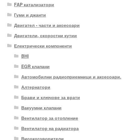
FAP катализатори
Гуми и джанти
Двигател - части и аксесоари
Двигатели, скоростни кутии
Електрически компоненти
BHI
EGR клапани
Автомобилни радиоприемници и аксесоари.
Алтернатори
Брави и ключове за врати
Вакуумни клапани
Вентилатор за отопление
Вентилатор на радиатора
Високоговорители