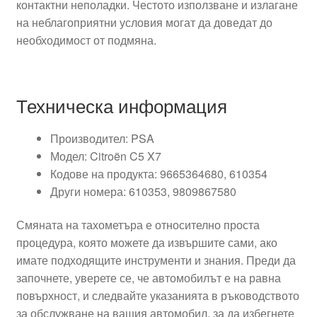
контактни неполадки. Честото използване и излагане
на неблагоприятни условия могат да доведат до
необходимост от подмяна.
Техническа информация
Производител: PSA
Модел: Citroën C5 X7
Кодове на продукта: 9665364680, 610354
Други номера: 610353, 9809867580
Смяната на тахометъра е относително проста
процедура, която можете да извършите сами, ако
имате подходящите инструменти и знания. Преди да
започнете, уверете се, че автомобилът е на равна
повърхност, и следвайте указанията в ръководството
за обслужване на вашия автомобил, за да избегнете