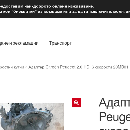
2 лв.
Доста
предоставим най-доброто онлайн изживяване.
 кои "бисквитки" използваме или за да ги изключите, моля, 
ане и рекламации
Транспорт
 нас
Количка
Контакт
Моята сметка
Плащанията
ростни кутии
Адаптер Citroën Peugeot 2.0 HDI 6 скорости 20MB01
словия
Процедура за рекламации
Разгледайте
Транспорт
Адапт
Peuge
🔍