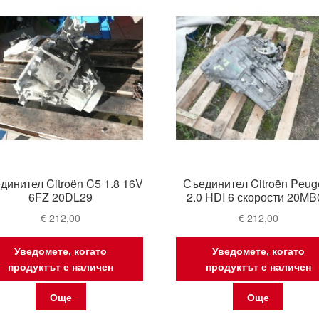
динител Citroën C5 1.8 16V
Съединител Citroën Peug
6FZ 20DL29
2.0 HDI 6 скорости 20MB
€
212,00
€
212,00
Уведомете, когато
Уведомете, когато
продуктът е наличен
продуктът е наличен
Още
Още