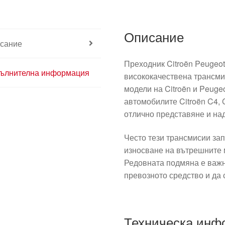
Описание
сание
Преходник Citroën Peugeo
ълнителна информация
висококачествена трансми
модели на Citroën и Peuge
автомобилите Citroën C4, 
отлично представяне и на
Често тези трансмисии за
износване на вътрешните 
Редовната подмяна е важна
превозното средство и да 
Техническа инф