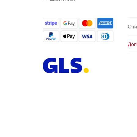
Опи
Доп