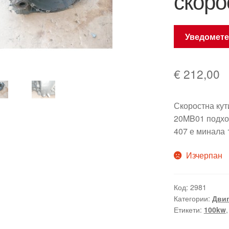
скоро
Уведомете
€
212,00
Скоростна ку
20MB01 подх
407 е минала
Изчерпан
Код:
2981
Категории:
Двиг
Етикети:
100kw