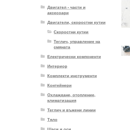
Двигател - части и
аксесоари
Двигатели, скоростни кутии
Скоростни кутии
Теглич, управление на
смяната
Електрически компоненти
Интериор
Комплекти инструменти
Контейнери
Охлаждане, отопление,
климатизация
Теглич и въжени линии
Тяло
Шаси и оси