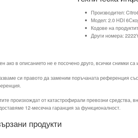
Производител: Citro
Модел: 2.0 HDI 6Ск
Кодове на продукти
Други номера: 2222
ен ако в описанието не е посочено друго, всички снимки са
азваме си правото да заменим поръчаната референция със
еренция.
тите произхождат от катастрофирали превозни средства, вн
доставяме 12-месечна гаранция за функционалност.
ързани продукти