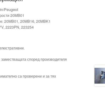
ën/Peugeot
орости 20MB01
те: 20MB01, 20MB16, 20MBK1
YV, 2223PN, 223254
 илюстративни.
 заместващата според производителя
имателно са проверени и за тях