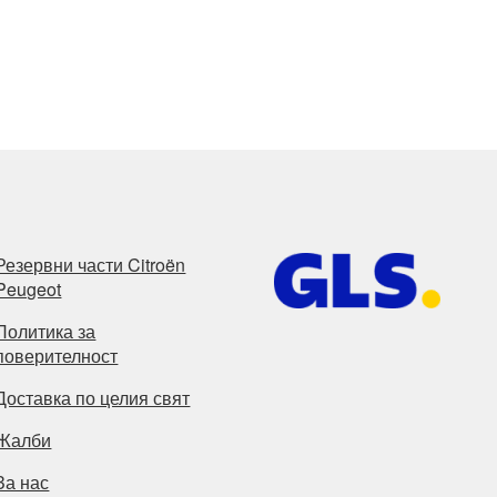
Резервни части Citroën
Peugeot
Политика за
поверителност
Доставка по целия свят
Жалби
За нас