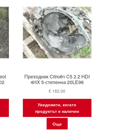
eot
Преходник Citroën C5 2.2 HDI
02
4HX 5-степенна 20LE96
€
182,00
Уведомете, когато
продуктът е наличен
Още