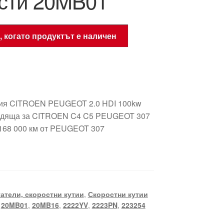
сти 20MB01
, когато продуктът е наличен
тия CITROEN PEUGEOT 2.0 HDI 100kw
одяща за CITROEN C4 C5 PEUGEOT 307
 168 000 км от PEUGEOT 307
атели, скоростни кутии
,
Скоростни кутии
,
20MB01
,
20MB16
,
2222YV
,
2223PN
,
223254