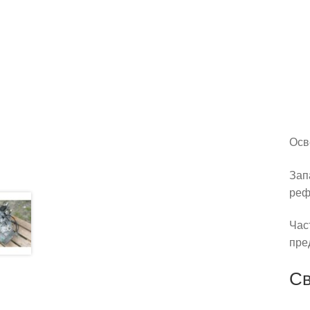
Осв
Зап
реф
Час
пре
Св