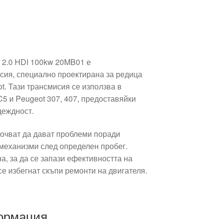
t 2.0 HDI 100kw 20MB01 е
сия, специално проектирана за редица
ot. Тази трансмисия се използва в
C5 и Peugeot 307, 407, предоставяйки
деждност.
почват да дават проблеми поради
механизми след определен пробег.
, за да се запази ефективността на
се избегнат скъпи ремонти на двигателя.
ормация