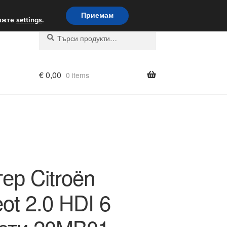
вка по целия свят
Приемам
вижте
settings
.
Търсене
Търсене
за:
€
0,00
0 items
ер Citroën
ot 2.0 HDI 6