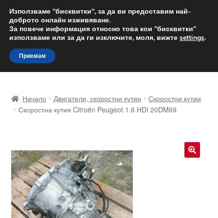
ДОСТАВКА от 12 лв.
Използваме "бисквитки", за да ви предоставим най-
доброто онлайн изживяване.
Доставка по целия свят
За повече информация относно това кои "бисквитки"
използваме или за да ги изключите, моля, вижте
settings
.
Skip
Skip
Menu
Приемам
to
to
navigation
content
Начало
Начало
Двигатели, скоростни кутии
Скоростни кутии
Доставка по целия свят
Скоростна кутия Citroën Peugeot 1.6 HDI 20DM69
Жалби
За нас
🔍
Количка
Контакт