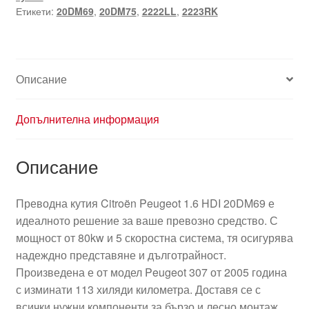
Етикети:
20DM69
,
20DM75
,
2222LL
,
2223RK
Описание
Допълнителна информация
Описание
Преводна кутия Citroën Peugeot 1.6 HDI 20DM69 е
идеалното решение за ваше превозно средство. С
мощност от 80kw и 5 скоростна система, тя осигурява
надеждно представяне и дълготрайност.
Произведена е от модел Peugeot 307 от 2005 година
с изминати 113 хиляди километра. Доставя се с
всички нужни компоненти за бързо и лесно монтаж.