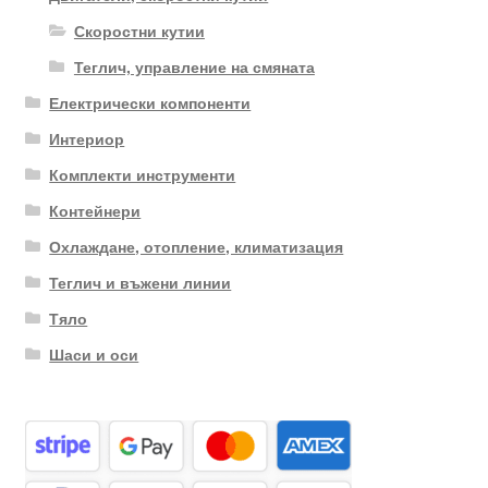
Скоростни кутии
Теглич, управление на смяната
Електрически компоненти
Интериор
Комплекти инструменти
Контейнери
Охлаждане, отопление, климатизация
Теглич и въжени линии
Тяло
Шаси и оси