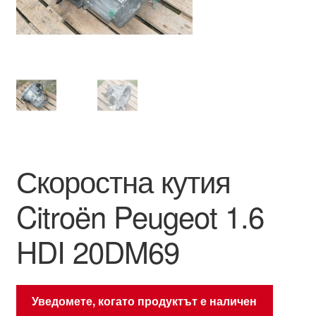
Моята сметка
Плащанията
Политика за поверителност
Правила и условия
Скоростна кутия
Процедура за рекламации
Citroën Peugeot 1.6
Разгледайте
HDI 20DM69
Транспорт
Уведомете, когато продуктът е наличен