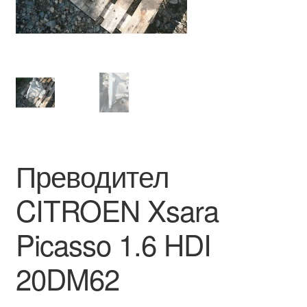
Моята сметка
Плащанията
Политика за поверителност
Правила и условия
Преводител
Процедура за рекламации
CITROEN Xsara
Разгледайте
Picasso 1.6 HDI
Транспорт
20DM62