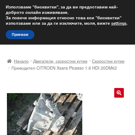
ДОСТАВКА от 12 лв.
Използваме "бисквитки", за да ви предоставим най-
доброто онлайн изживяване.
Доставка по целия свят
За повече информация относно това кои "бисквитки"
използваме или за да ги изключите, моля, вижте
settings
.
Skip
Skip
Menu
Приемам
to
to
navigation
content
Начало
Начало
Двигатели, скоростни кутии
Скоростни кутии
Доставка по целия свят
Преводител CITROEN Xsara Picasso 1.6 HDI 20DM62
Жалби
За нас
🔍
Количка
Контакт