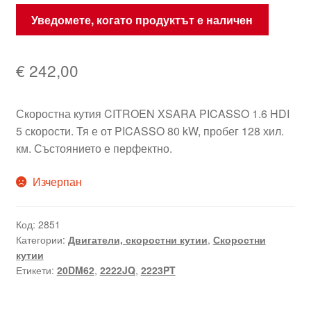
Уведомете, когато продуктът е наличен
€
242,00
Скоростна кутия CITROEN XSARA PICASSO 1.6 HDI
5 скорости. Тя е от PICASSO 80 kW, пробег 128 хил.
км. Състоянието е перфектно.
Изчерпан
Код:
2851
Категории:
Двигатели, скоростни кутии
,
Скоростни
кутии
Етикети:
20DM62
,
2222JQ
,
2223PT