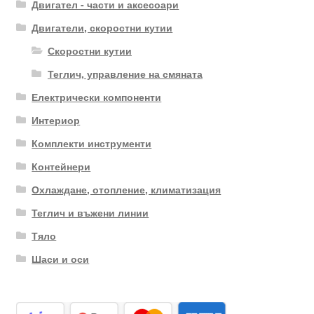
Двигател - части и аксесоари
Двигатели, скоростни кутии
Скоростни кутии
Теглич, управление на смяната
Електрически компоненти
Интериор
Комплекти инструменти
Контейнери
Охлаждане, отопление, климатизация
Теглич и въжени линии
Тяло
Шаси и оси