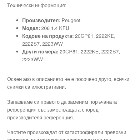
Технически информация:
Производител:
Peugeot
Модел:
206 1.4 KFU
Кодове на продукта:
20CP81, 2222KE,
2222S7, 2223WW
Други номера:
20CP81, 2222KE, 2222S7,
2223WW
Освен ако в описанието не е посочено друго, всички
снимки са илюстративни.
Запазваме си правото да заменим поръчаната
референция със заместващата според
производителя референция.
Частите произхождат от катастрофирали превозни
средства, внимателно са проверени и за тях