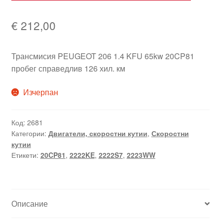
€
212,00
Трансмисия PEUGEOT 206 1.4 KFU 65kw 20CP81
пробег справедлив 126 хил. км
Изчерпан
Код:
2681
Категории:
Двигатели, скоростни кутии
,
Скоростни
кутии
Етикети:
20CP81
,
2222KE
,
2222S7
,
2223WW
Описание