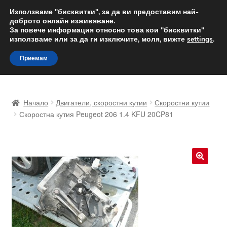
ДОСТАВКА от 12 лв.
Използваме "бисквитки", за да ви предоставим най-
доброто онлайн изживяване.
Доставка по целия свят
За повече информация относно това кои "бисквитки"
използваме или за да ги изключите, моля, вижте
settings
.
Skip
Skip
Menu
Приемам
to
to
navigation
content
Начало
Начало
Двигатели, скоростни кутии
Скоростни кутии
Доставка по целия свят
Скоростна кутия Peugeot 206 1.4 KFU 20CP81
Жалби
За нас
🔍
Количка
Контакт