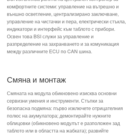
комфортните системи: управление на вътрешно и
външно осветление, централизирано заключване,
управление на чистачки и пера, електрически стъкла,
индикатори и интерфейс към таблото с прибори.
Освен това BSI служи за управление и
разпределение на захранването и за комуникация
между различните ECU по CAN шина.
Смяна и монтаж
Смяната на модула обикновено изисква основни
сервизни умения и инструменти. Стъпки за
безопасна подмяна: първо изключете отрицателния
полюс на акумулатора; демонтирайте нужните
облицовки (обикновено модулът е разположен зад
таблото или в областта на жабката); развийте