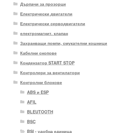
Дърпачи за прозорци
Електрически двигатели
Електрически серводвигатели
електромагнит. клапан
Захранващи помпи, смукателни кошници
Кабелни снопове
Кондензатор START STOP
Контролери за вентилатори
Контролни блокове
ABS и ESP
AFIL
BLEUTOOTH
BSC
BSI - удобна единица