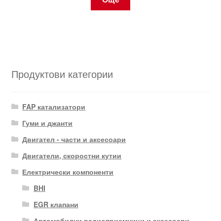
Продуктови категории
FAP катализатори
Гуми и джанти
Двигател - части и аксесоари
Двигатели, скоростни кутии
Електрически компоненти
BHI
EGR клапани
Автомобилни радиоприемници и аксесоари.