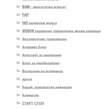
BSM - двигателен агрегат
FAP
HID ксенонов модул
XENON кормилно управление мерна единица
Автоматични трансмисии
Алармен блок
Асистент за паркиране
Блок за имобилайзер
Въздушна възглавница
други
Карай. еднократна инжекция
Климатик
СТАРТ СТОП