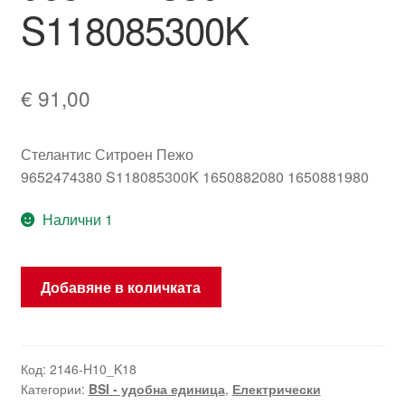
S118085300K
€
91,00
Стелантис Ситроен Пежо
9652474380 S118085300K 1650882080 1650881980
Налични 1
количество
Добавяне в количката
за
Siemens
BSI
F01-
Код:
2146-H10_K18
Категории:
BSI - удобна единица
,
Електрически
00