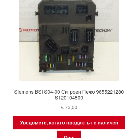
Siemens BSI S04-00 Ситроен Пежо 9655221280
S120104500
€
73,00
Уведомете, когато продуктът е наличен
Още