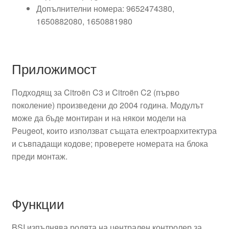
Допълнителни номера: 9652474380,
1650882080, 1650881980
Приложимост
Подходящ за Citroën C3 и Citroën C2 (първо
поколение) произведени до 2004 година. Модулът
може да бъде монтиран и на някои модели на
Peugeot, които използват същата електроархитектура
и съвпадащи кодове; проверете номерата на блока
преди монтаж.
Функции
BSI изпълнява ролята на централен контролер за