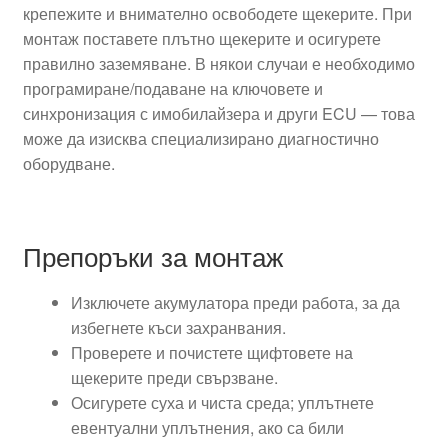
крепежите и внимателно освободете щекерите. При
монтаж поставете плътно щекерите и осигурете
правилно заземяване. В някои случаи е необходимо
програмиране/подаване на ключовете и
синхронизация с имобилайзера и други ECU — това
може да изисква специализирано диагностично
оборудване.
Препоръки за монтаж
Изключете акумулатора преди работа, за да
избегнете къси захранвания.
Проверете и почистете щифтовете на
щекерите преди свързване.
Осигурете суха и чиста среда; уплътнете
евентуални уплътнения, ако са били