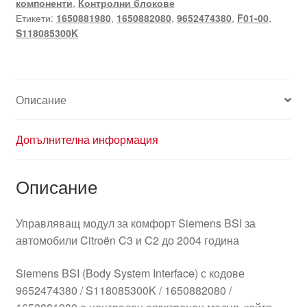
компоненти
,
Контролни блокове
HG
Етикети:
1650881980
,
1650882080
,
9652474380
,
F01-00
,
Ситроен
S118085300K
C3
C2
9652474380
S118085300K
Описание
Допълнителна информация
Описание
Управляващ модул за комфорт Siemens BSI за
автомобили Citroën C3 и C2 до 2004 година
Siemens BSI (Body System Interface) с кодове
9652474380 / S118085300K / 1650882080 /