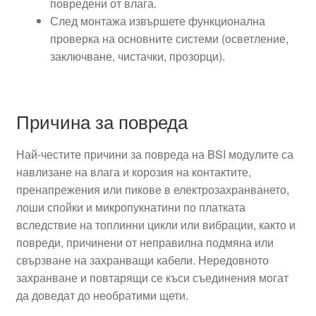
повредени от влага.
След монтажа извършете функционална
проверка на основните системи (осветление,
заключване, чистачки, прозорци).
Причина за повреда
Най-честите причини за повреда на BSI модулите са
навлизане на влага и корозия на контактите,
пренапрежения или пикове в електрозахранването,
лоши спойки и микропукнатини по платката
вследствие на топлинни цикли или вибрации, както и
повреди, причинени от неправилна подмяна или
свързване на захранващи кабели. Нередовното
захранване и повтарящи се къси съединения могат
да доведат до необратими щети.