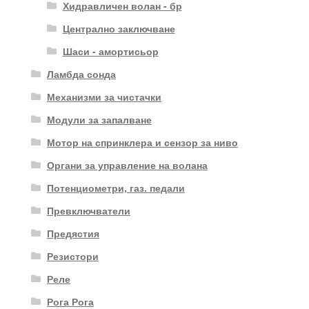
Хидравличен волан - бр
Централно заключване
Шаси - амортисьор
Ламбда сонда
Механизми за чистачки
Модули за запалване
Мотор на спринклера и сензор за ниво
Органи за управление на волана
Потенциометри, газ. педали
Превключватели
Предястия
Резистори
Реле
Рога Рога