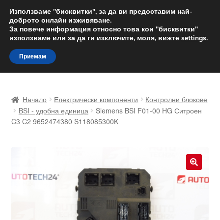
ДОСТАВКА от 12 лв.
Използваме "бисквитки", за да ви предоставим най-
доброто онлайн изживяване.
Доставка по целия свят
За повече информация относно това кои "бисквитки"
използваме или за да ги изключите, моля, вижте
settings
.
Skip
Skip
Menu
Приемам
to
to
navigation
content
Начало
Начало
Електрически компоненти
Контролни блокове
Доставка по целия свят
BSI - удобна единица
Siemens BSI F01-00 HG Ситроен
C3 C2 9652474380 S118085300K
Жалби
За нас
🔍
Количка
Контакт