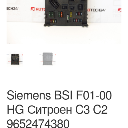
Моята сметка
Плащанията
Политика за поверителност
Правила и условия
Процедура за рекламации
Разгледайте
Siemens BSI F01-00
Транспорт
HG Ситроен C3 C2
9652474380