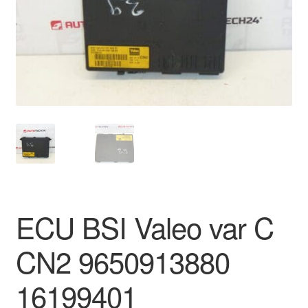
Моята сметка
Плащанията
Политика за поверителност
Правила и условия
Процедура за рекламации
Разгледайте
ECU BSI Valeo var C
Транспорт
CN2 9650913880
16199401