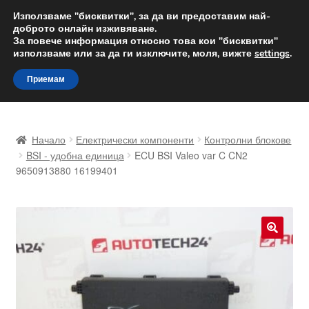
ДОСТАВКА от 12 лв.
Използваме "бисквитки", за да ви предоставим най-
доброто онлайн изживяване.
Доставка по целия свят
За повече информация относно това кои "бисквитки"
използваме или за да ги изключите, моля, вижте
settings
.
Skip
Skip
Menu
Приемам
to
to
navigation
content
Начало
Начало
Електрически компоненти
Контролни блокове
Доставка по целия свят
BSI - удобна единица
ECU BSI Valeo var C CN2
9650913880 16199401
Жалби
За нас
🔍
Количка
Контакт