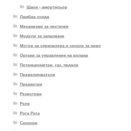
Шаси - амортисьор
Ламбда сонда
Механизми за чистачки
Модули за запалване
Мотор на спринклера и сензор за ниво
Органи за управление на волана
Потенциометри, газ. педали
Превключватели
Предястия
Резистори
Реле
Рога Рога
Сензори