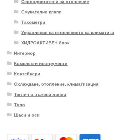
Серводвигатели за отопление
Смукателни клапи
Тахометри
Управление на отоплението на климатика
ХИДРОАКТИВЕН блок
Интериор
Комплекти инструменти
Контейнери
Охлаждане, отопление, климатизация
Теглич и въжени линии
Тяло
Шаси и оси