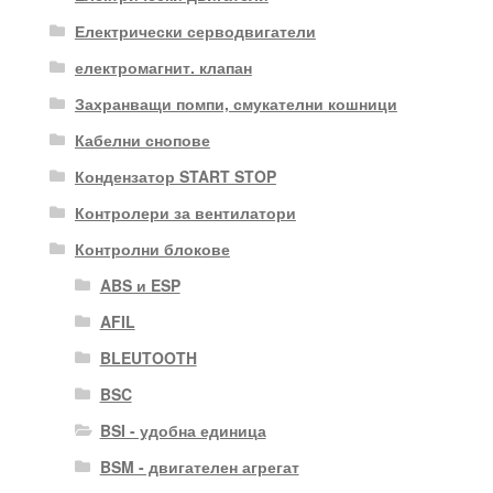
Електрически серводвигатели
електромагнит. клапан
Захранващи помпи, смукателни кошници
Кабелни снопове
Кондензатор START STOP
Контролери за вентилатори
Контролни блокове
ABS и ESP
AFIL
BLEUTOOTH
BSC
BSI - удобна единица
BSM - двигателен агрегат