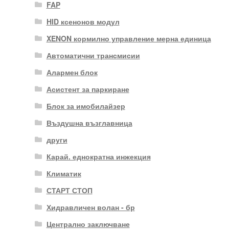
FAP
HID ксенонов модул
XENON кормилно управление мерна единица
Автоматични трансмисии
Алармен блок
Асистент за паркиране
Блок за имобилайзер
Въздушна възглавница
други
Карай. еднократна инжекция
Климатик
СТАРТ СТОП
Хидравличен волан - бр
Централно заключване