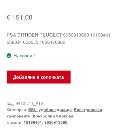
€
151,00
PSA CITROEN PEUGEOT 9650913880 16199401
6580J4 6580J5 1666476880
Налични 1
количество
Добавяне в количката
за
ECU
BSI
Valeo
Код:
4472-L11_K18
Категории:
BSI - удобна единица
,
Електрически
var
компоненти
,
Контролни блокове
C
Етикети:
16199401
,
9650913880
CN2