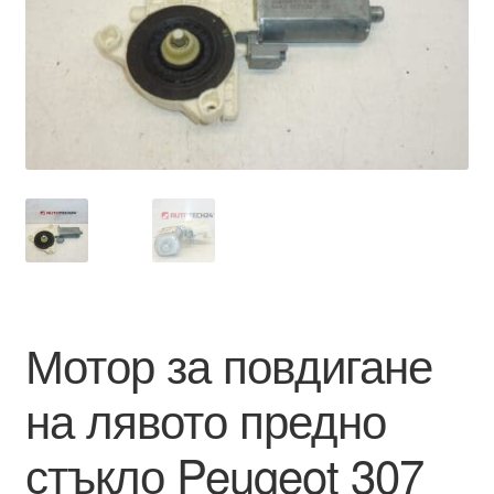
Моята сметка
Плащанията
Политика за поверителност
Правила и условия
Процедура за рекламации
Разгледайте
Мотор за повдигане
Транспорт
на лявото предно
стъкло Peugeot 307