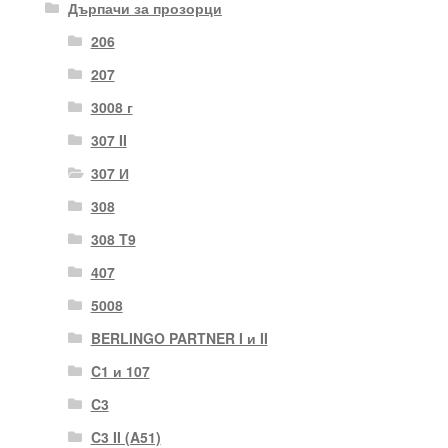
Дърпачи за прозорци
206
207
3008 г
307 II
307 И
308
308 T9
407
5008
BERLINGO PARTNER I и II
C1 и 107
C3
C3 II (A51)