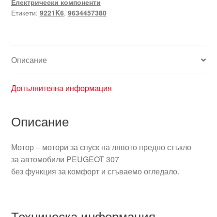
Електрически компоненти
лявото
Етикети:
9221K6
,
9634457380
предно
стъкло
Peugeot
307
Описание
9634457380
9221K6
Допълнителна информация
Описание
Мотор – мотори за спуск на лявото предно стъкло
за автомобили PEUGEOT 307
без функция за комфорт и сгъваемо огледало.
Техническа информация