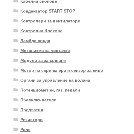
Кабелни снопове
Кондензатор START STOP
Контролери за вентилатори
Контролни блокове
Ламбда сонда
Механизми за чистачки
Модули за запалване
Мотор на спринклера и сензор за ниво
Органи за управление на волана
Потенциометри, газ. педали
Превключватели
Предястия
Резистори
Реле