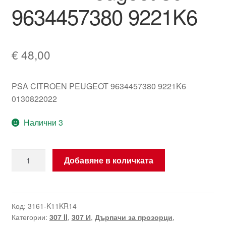
9634457380 9221K6
€
48,00
PSA CITROEN PEUGEOT 9634457380 9221K6
0130822022
Налични 3
количество
Добавяне в количката
за
Мотор
за
повдигане
Код:
3161-K11KR14
Категории:
307 II
,
307 И
,
Дърпачи за прозорци
,
на