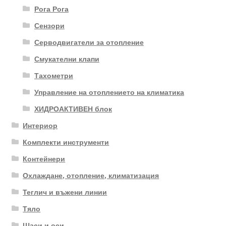
Рога Рога
Сензори
Серводвигатели за отопление
Смукателни клапи
Тахометри
Управление на отоплението на климатика
ХИДРОАКТИВЕН блок
Интериор
Комплекти инструменти
Контейнери
Охлаждане, отопление, климатизация
Теглич и въжени линии
Тяло
Шаси и оси