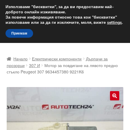
ДОСТАВКА от 12 лв.
Използваме "бисквитки", за да ви предоставим най-
доброто онлайн изживяване.
Доставка по целия свят
За повече информация относно това кои "бисквитки"
използваме или за да ги изключите, моля, вижте
settings
.
Skip
Skip
Menu
Приемам
to
to
navigation
content
Начало
Начало
Електрически компоненти
Дърпачи за
Доставка по целия свят
прозорци
307 И
Мотор за повдигане на лявото предно
стъкло Peugeot 307 9634457380 9221K6
Жалби
За нас
🔍
Количка
Контакт