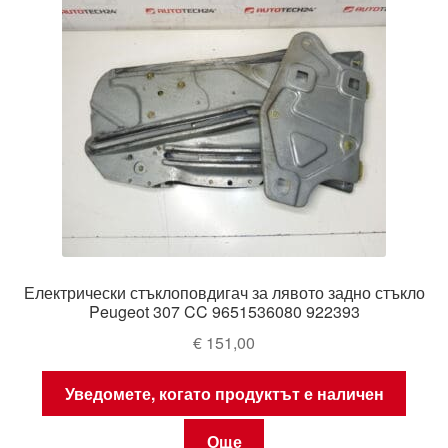
Електрически стъклоповдигач за лявото задно стъкло
Peugeot 307 CC 9651536080 922393
€
151,00
Уведомете, когато продуктът е наличен
Още