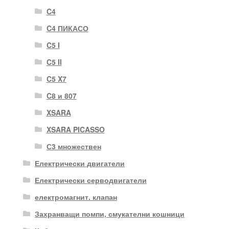
C4
C4 ПИКАСО
C5 I
C5 II
C5 X7
C8 и 807
XSARA
XSARA PICASSO
С3 множествен
Електрически двигатели
Електрически серводвигатели
електромагнит. клапан
Захранващи помпи, смукателни кошници