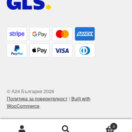
© А24 България 2026
Политика за поверителност
Built with
WooCommerce
.
0
Търсене
Търсене