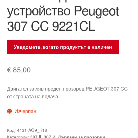
устройство Peugeot
307 CC 9221CL
Уведомете, когато продуктът е наличен
€
85,00
Двигател за ляв преден прозорец PEUGEOT 307 CC
от страната на водача
Изчерпан
Код:
4431-AG9_K18
Категории:
307 II
,
307 И
,
Дърпачи за прозорци
,