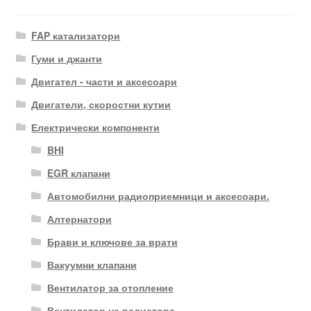
FAP катализатори
Гуми и джанти
Двигател - части и аксесоари
Двигатели, скоростни кутии
Електрически компоненти
BHI
EGR клапани
Автомобилни радиоприемници и аксесоари.
Алтернатори
Брави и ключове за врати
Вакуумни клапани
Вентилатор за отопление
Вентилатор на радиатора