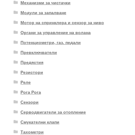
Механизми за чистачки
Модули за запалване
Мотор на спринклера и сензор за ниво
Органи за управление на волана
Потенциометри, газ. педали
Превключватели
Предястия
Резистори
Реле
Рога Рога
Сензори
Серводвигатели за отопление
Смукателни клапи
Тахометри