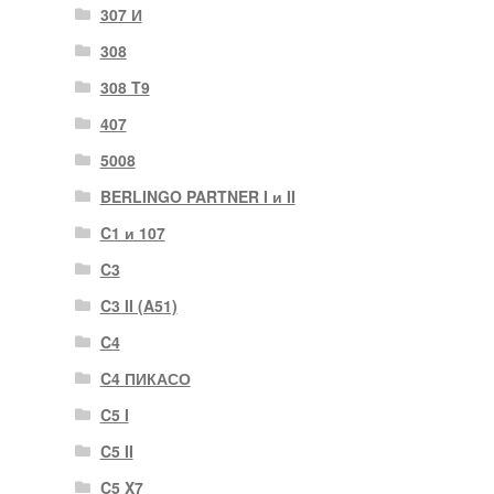
307 И
308
308 T9
407
5008
BERLINGO PARTNER I и II
C1 и 107
C3
C3 II (A51)
C4
C4 ПИКАСО
C5 I
C5 II
C5 X7