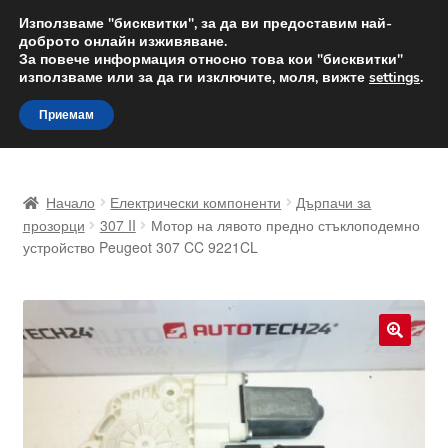
ДОСТАВКА от 12 лв.
Използваме "бисквитки", за да ви предоставим най-
доброто онлайн изживяване.
Доставка по целия свят
За повече информация относно това кои "бисквитки"
използваме или за да ги изключите, моля, вижте
settings
.
Skip
Skip
Menu
Приемам
to
to
navigation
content
Начало
Начало
Електрически компоненти
Дърпачи за
Доставка по целия свят
прозорци
307 II
Мотор на лявото предно стъклоподемно
устройство Peugeot 307 CC 9221CL
Жалби
За нас
🔍
Количка
Контакт