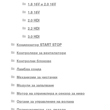
1.8 16V и 2.0 16V
1.8 18V
2.0 HDI
2.2 HDI
3.0 HDI
Кондензатор START STOP
Контролери за вентилатори
Контролни блокове
Ламбда сонда
Механизми за чистачки
Модули за запалване
Мотор на спринклера и сензор за ниво
Органи за управление на волана
Потенциометри, газ. педали