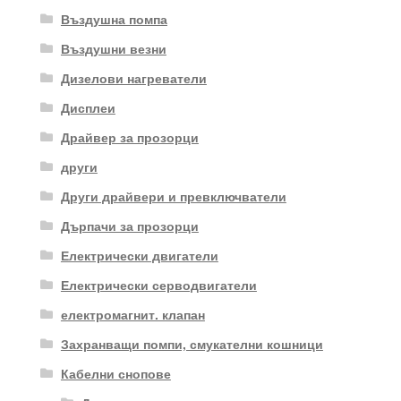
Въздушна помпа
Въздушни везни
Дизелови нагреватели
Дисплеи
Драйвер за прозорци
други
Други драйвери и превключватели
Дърпачи за прозорци
Електрически двигатели
Електрически серводвигатели
електромагнит. клапан
Захранващи помпи, смукателни кошници
Кабелни снопове