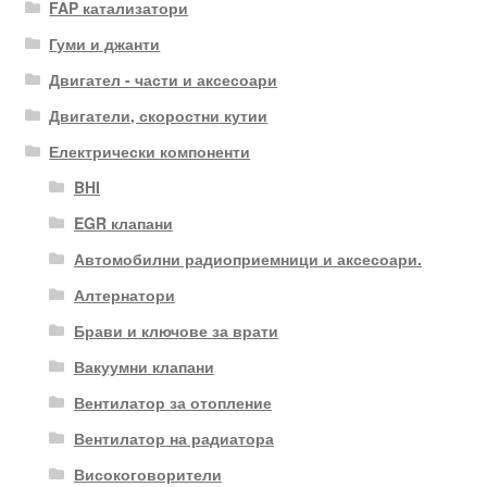
FAP катализатори
Гуми и джанти
Двигател - части и аксесоари
Двигатели, скоростни кутии
Електрически компоненти
BHI
EGR клапани
Автомобилни радиоприемници и аксесоари.
Алтернатори
Брави и ключове за врати
Вакуумни клапани
Вентилатор за отопление
Вентилатор на радиатора
Високоговорители