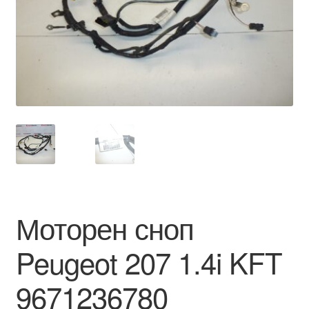
Моята сметка
Плащанията
Политика за поверителност
Правила и условия
Процедура за рекламации
Разгледайте
Моторен сноп
Транспорт
Peugeot 207 1.4i KFT
9671236780