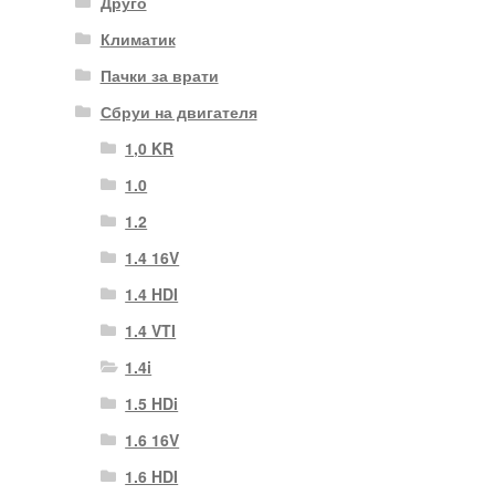
Друго
Климатик
Пачки за врати
Сбруи на двигателя
1,0 KR
1.0
1.2
1.4 16V
1.4 HDI
1.4 VTI
1.4i
1.5 HDi
1.6 16V
1.6 HDI