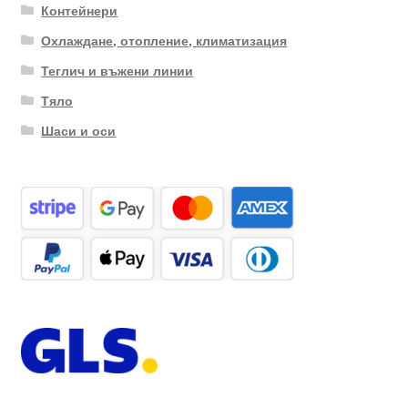
Контейнери
Охлаждане, отопление, климатизация
Теглич и въжени линии
Тяло
Шаси и оси