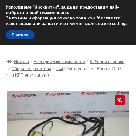
ДОСТАВКА от 12 лв.
Използваме "бисквитки", за да ви предоставим най-
доброто онлайн изживяване.
Доставка по целия свят
За повече информация относно това кои "бисквитки"
използваме или за да ги изключите, моля, вижте
settings
.
Skip
Skip
Menu
Приемам
to
to
navigation
content
Начало
Начало
Електрически компоненти
Кабелни снопове
Доставка по целия свят
Сбруи на двигателя
1.4i
Моторен сноп Peugeot 207
1.4i KFT 9671236780
Жалби
За нас
🔍
Количка
Контакт