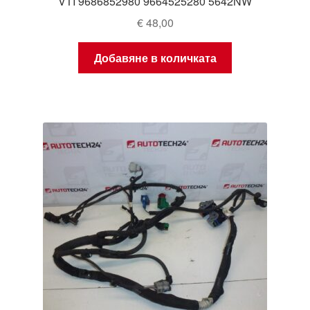
VTI 9686852980 9664525280 5642NW
€
48,00
Добавяне в количката