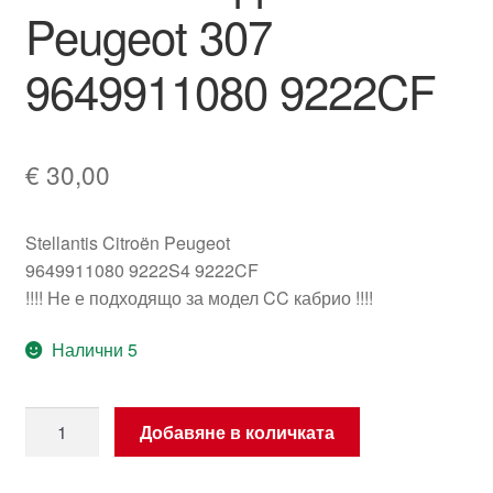
Peugeot 307
9649911080 9222CF
€
30,00
Stellantis Citroën Peugeot
9649911080 9222S4 9222CF
!!!! Не е подходящо за модел CC кабрио !!!!
Налични 5
количество
Добавяне в количката
за
Мотор