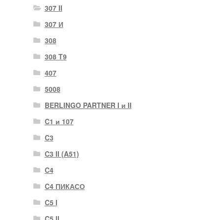
307 II
307 И
308
308 T9
407
5008
BERLINGO PARTNER I и II
C1 и 107
C3
C3 II (A51)
C4
C4 ПИКАСО
C5 I
C5 II