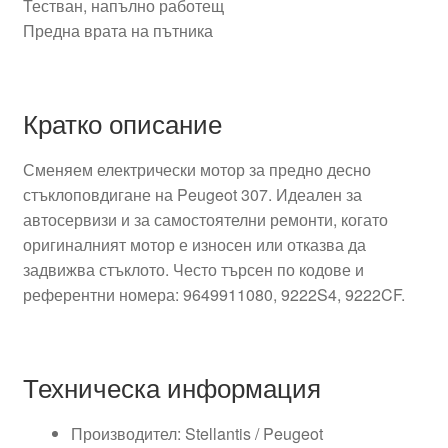
Тестван, напълно работещ
Предна врата на пътника
Кратко описание
Сменяем електрически мотор за предно десно
стъклоповдигане на Peugeot 307. Идеален за
автосервизи и за самостоятелни ремонти, когато
оригиналният мотор е износен или отказва да
задвижва стъклото. Често търсен по кодове и
референтни номера: 9649911080, 9222S4, 9222CF.
Техническа информация
Производител: Stellantis / Peugeot