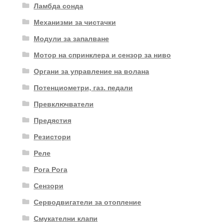
Ламбда сонда
Механизми за чистачки
Модули за запалване
Мотор на спринклера и сензор за ниво
Органи за управление на волана
Потенциометри, газ. педали
Превключватели
Предястия
Резистори
Реле
Рога Рога
Сензори
Серводвигатели за отопление
Смукателни клапи