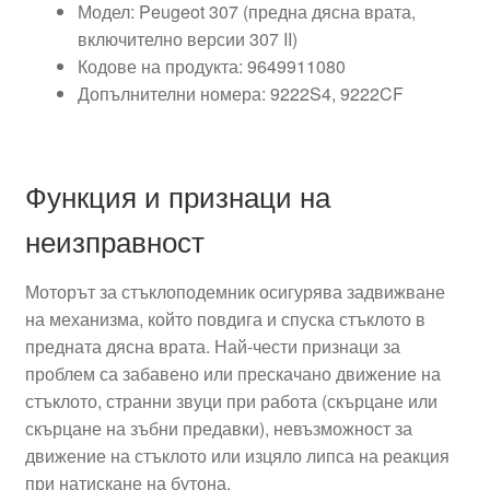
Модел: Peugeot 307 (предна дясна врата,
включително версии 307 II)
Кодове на продукта: 9649911080
Допълнителни номера: 9222S4, 9222CF
Функция и признаци на
неизправност
Моторът за стъклоподемник осигурява задвижване
на механизма, който повдига и спуска стъклото в
предната дясна врата. Най-чести признаци за
проблем са забавено или прескачано движение на
стъклото, странни звуци при работа (скърцане или
скърцане на зъбни предавки), невъзможност за
движение на стъклото или изцяло липса на реакция
при натискане на бутона.