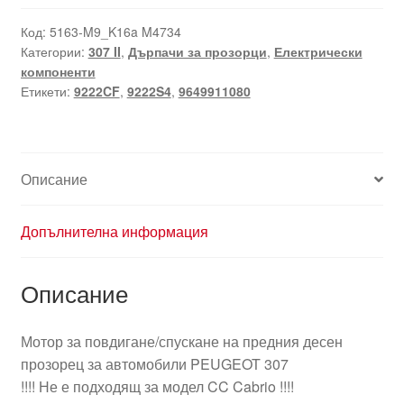
за
преден
Код:
5163-M9_K16a M4734
Категории:
307 II
,
Дърпачи за прозорци
,
Електрически
десен
компоненти
стъклоповдигач
Етикети:
9222CF
,
9222S4
,
9649911080
Peugeot
307
9649911080
9222CF
Описание
Допълнителна информация
Описание
Мотор за повдигане/спускане на предния десен
прозорец за автомобили PEUGEOT 307
!!!! Не е подходящ за модел CC Cabrio !!!!