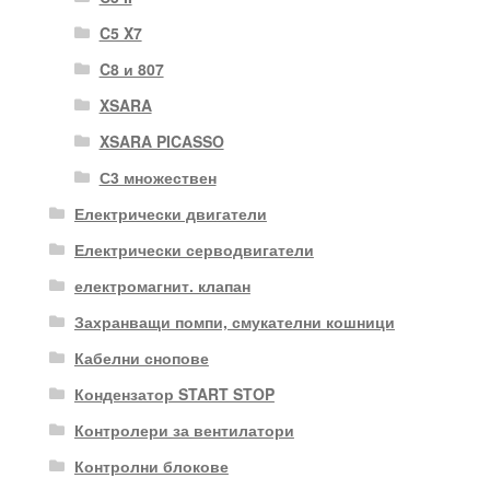
C5 X7
C8 и 807
XSARA
XSARA PICASSO
С3 множествен
Електрически двигатели
Електрически серводвигатели
електромагнит. клапан
Захранващи помпи, смукателни кошници
Кабелни снопове
Кондензатор START STOP
Контролери за вентилатори
Контролни блокове