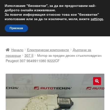
ДОСТАВКА от 12 лв.
Използваме "бисквитки", за да ви предоставим най-
доброто онлайн изживяване.
Доставка по целия свят
За повече информация относно това кои "бисквитки"
използваме или за да ги изключите, моля, вижте
settings
.
Skip
Skip
Menu
Приемам
to
to
navigation
content
Начало
Начало
Електрически компоненти
Дърпачи за
Доставка по целия свят
прозорци
307 II
Мотор за преден десен стъклоповдигач
Peugeot 307 9649911080 9222CF
Жалби
За нас
🔍
Количка
Контакт