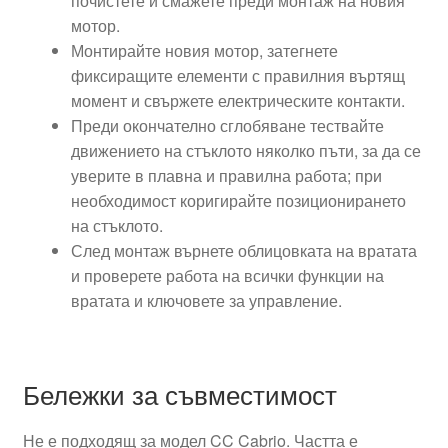
почистете и смажете преди монтаж на новия
мотор.
Монтирайте новия мотор, затегнете
фиксиращите елементи с правилния въртящ
момент и свържете електрическите контакти.
Преди окончателно сглобяване тествайте
движението на стъклото няколко пъти, за да се
уверите в плавна и правилна работа; при
необходимост коригирайте позиционирането
на стъклото.
След монтаж върнете облицовката на вратата
и проверете работа на всички функции на
вратата и ключовете за управление.
Бележки за съвместимост
Не е подходящ за модел CC Cabrio. Частта е