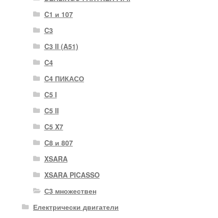
C1 и 107
C3
C3 II (A51)
C4
C4 ПИКАСО
C5 I
C5 II
C5 X7
C8 и 807
XSARA
XSARA PICASSO
С3 множествен
Електрически двигатели