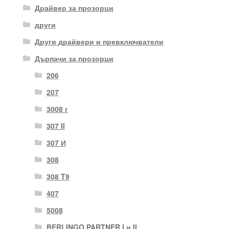
Драйвер за прозорци
други
Други драйвери и превключватели
Дърпачи за прозорци
206
207
3008 г
307 II
307 И
308
308 T9
407
5008
BERLINGO PARTNER I и II