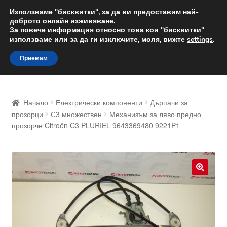
ДОСТАВКА от 12 лв.
Използваме "бисквитки", за да ви предоставим най-
доброто онлайн изживяване.
Доставка по целия свят
За повече информация относно това кои "бисквитки"
използваме или за да ги изключите, моля, вижте
settings
.
Skip
Skip
Menu
Приемам
to
to
navigation
content
Начало
Начало
Електрически компоненти
Дърпачи за
Доставка по целия свят
прозорци
С3 множествен
Механизъм за ляво предно
прозорче Citroën C3 PLURIEL 9643369480 9221P1
Жалби
За нас
🔍
Количка
Контакт