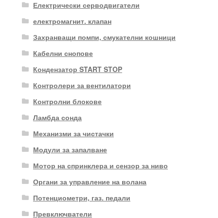
Електрически серводвигатели
електромагнит. клапан
Захранващи помпи, смукателни кошници
Кабелни снопове
Кондензатор START STOP
Контролери за вентилатори
Контролни блокове
Ламбда сонда
Механизми за чистачки
Модули за запалване
Мотор на спринклера и сензор за ниво
Органи за управление на волана
Потенциометри, газ. педали
Превключватели