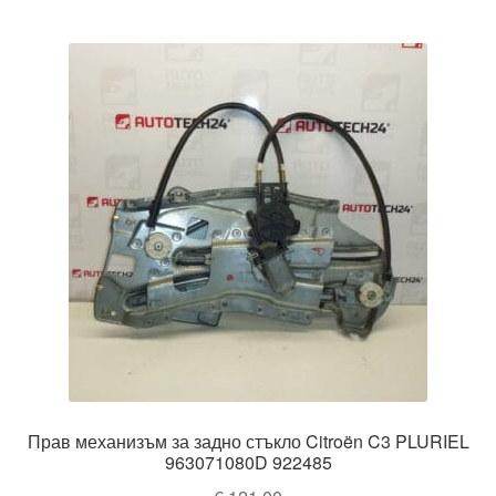
Прав механизъм за задно стъкло Citroën C3 PLURIEL
963071080D 922485