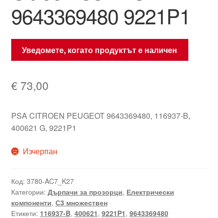
9643369480 9221P1
Уведомете, когато продуктът е наличен
€
73,00
PSA CITROEN PEUGEOT 9643369480, 116937-B,
400621 G, 9221P1
Изчерпан
Код:
3780-AC7_K27
Категории:
Дърпачи за прозорци
,
Електрически
компоненти
,
С3 множествен
Етикети:
116937-B
,
400621
,
9221P1
,
9643369480