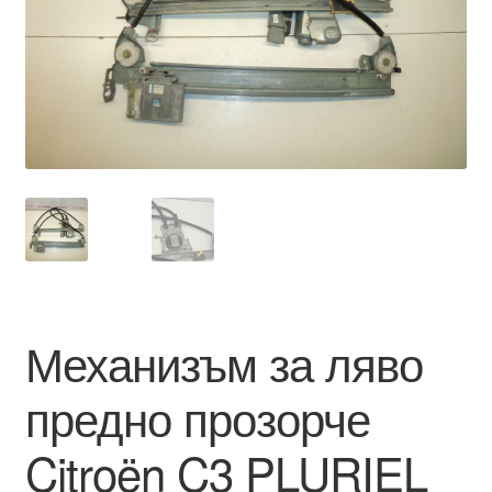
Моята сметка
Плащанията
Политика за поверителност
Правила и условия
Процедура за рекламации
Разгледайте
Механизъм за ляво
Транспорт
предно прозорче
Citroën C3 PLURIEL