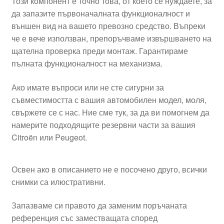
Този компонент е точно това, от което се нуждаете, за
да запазите първоначалната функционалност и
външен вид на вашето превозно средство. Въпреки
че е вече използван, препоръчваме извършването на
щателна проверка преди монтаж. Гарантираме
пълната функционалност на механизма.
Ако имате въпроси или не сте сигурни за
съвместимостта с вашия автомобилен модел, моля,
свържете се с нас. Ние сме тук, за да ви помогнем да
намерите подходящите резервни части за вашия
Citroën или Peugeot.
Освен ако в описанието не е посочено друго, всички
снимки са илюстративни.
Запазваме си правото да заменим поръчаната
референция със заместващата според