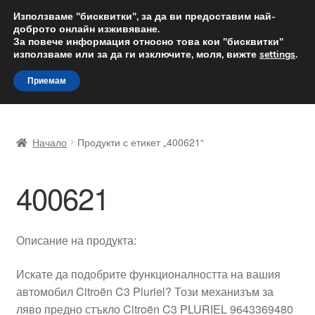
ДОСТАВКА от 12 лв.
Използваме "бисквитки", за да ви предоставим най-
доброто онлайн изживяване.
Доставка по целия свят
За повече информация относно това кои "бисквитки"
използваме или за да ги изключите, моля, вижте
settings
.
Skip
Skip
Menu
Приемам
to
to
navigation
content
Начало
Начало
Продукти с етикет „400621“
Доставка по целия свят
400621
Жалби
За нас
Описание на продукта:
Количка
Искате да подобрите функционалността на вашия
автомобил Citroën C3 Pluriel? Този механизъм за
Контакт
ляво предно стъкло Citroën C3 PLURIEL 9643369480