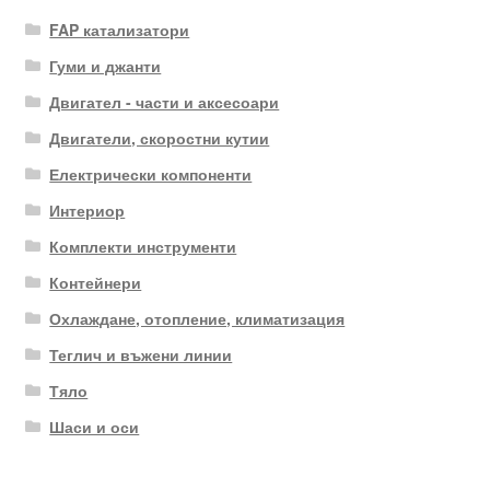
FAP катализатори
Гуми и джанти
Двигател - части и аксесоари
Двигатели, скоростни кутии
Електрически компоненти
Интериор
Комплекти инструменти
Контейнери
Охлаждане, отопление, климатизация
Теглич и въжени линии
Тяло
Шаси и оси