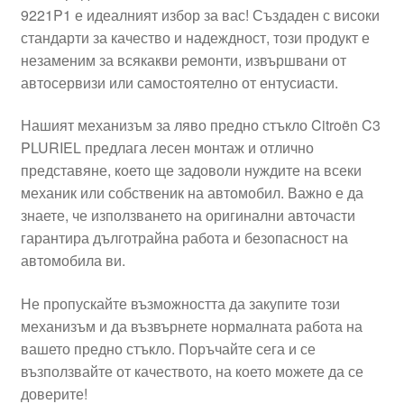
9221P1 е идеалният избор за вас! Създаден с високи
Моята сметка
стандарти за качество и надеждност, този продукт е
незаменим за всякакви ремонти, извършвани от
Плащанията
автосервизи или самостоятелно от ентусиасти.
Нашият механизъм за ляво предно стъкло Citroën C3
Политика за поверителност
PLURIEL предлага лесен монтаж и отлично
представяне, което ще задоволи нуждите на всеки
Правила и условия
механик или собственик на автомобил. Важно е да
знаете, че използването на оригинални авточасти
Процедура за рекламации
гарантира дълготрайна работа и безопасност на
автомобила ви.
Разгледайте
Не пропускайте възможността да закупите този
Транспорт
механизъм и да възвърнете нормалната работа на
вашето предно стъкло. Поръчайте сега и се
възползвайте от качеството, на което можете да се
доверите!