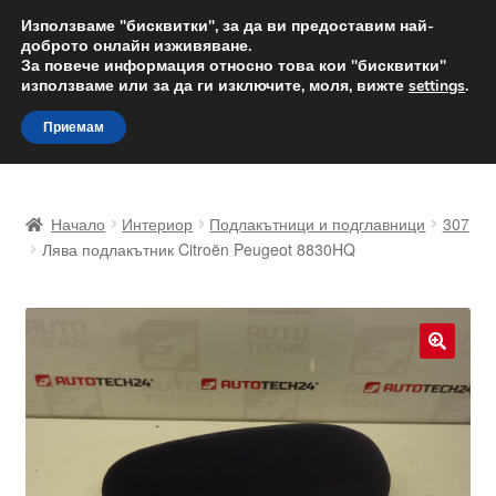
ДОСТАВКА от 12 лв.
Използваме "бисквитки", за да ви предоставим най-
доброто онлайн изживяване.
Доставка по целия свят
За повече информация относно това кои "бисквитки"
използваме или за да ги изключите, моля, вижте
settings
.
Skip
Skip
Menu
Приемам
to
to
navigation
content
Начало
Начало
Интериор
Подлакътници и подглавници
307
Доставка по целия свят
Лява подлакътник Citroën Peugeot 8830HQ
Жалби
За нас
🔍
Количка
Контакт