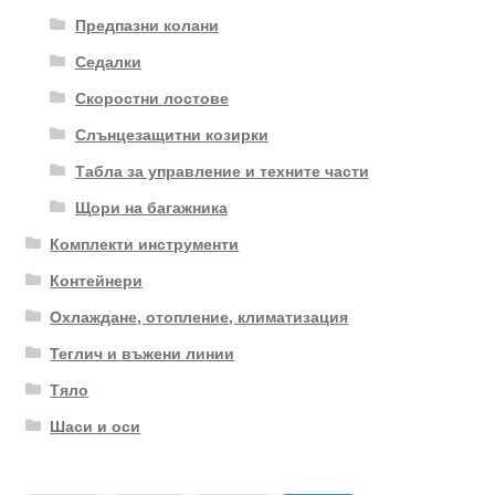
Предпазни колани
Седалки
Скоростни лостове
Слънцезащитни козирки
Табла за управление и техните части
Щори на багажника
Комплекти инструменти
Контейнери
Охлаждане, отопление, климатизация
Теглич и въжени линии
Тяло
Шаси и оси