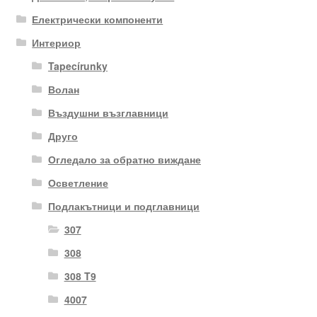
Електрически компоненти
Интериор
Tapecírunky
Волан
Въздушни възглавници
Друго
Огледало за обратно виждане
Осветление
Подлакътници и подглавници
307
308
308 T9
4007