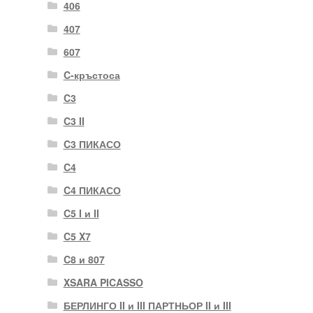
406
407
607
C-кръстоса
C3
C3 II
C3 ПИКАСО
C4
C4 ПИКАСО
C5 I и II
C5 X7
C8 и 807
XSARA PICASSO
БЕРЛИНГО II и III ПАРТНЬОР II и III