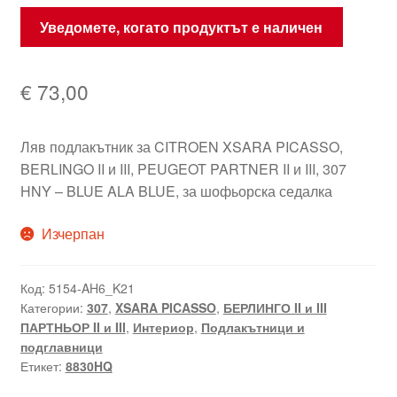
Уведомете, когато продуктът е наличен
€
73,00
Ляв подлакътник за CITROEN XSARA PICASSO,
BERLINGO II и III, PEUGEOT PARTNER II и III, 307
HNY – BLUE ALA BLUE, за шофьорска седалка
Изчерпан
Код:
5154-AH6_K21
Категории:
307
,
XSARA PICASSO
,
БЕРЛИНГО II и III
ПАРТНЬОР II и III
,
Интериор
,
Подлакътници и
подглавници
Етикет:
8830HQ