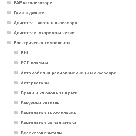
FAP катализатори
Гуми и джанти
Двигател - части и аксесоари
Двигатели, скоростни кутии
Електрически компоненти
BHI
EGR клапани
Автомобилни радиоприемници и аксесоари.
Алтернатори
Брави и ключове за врати
Вакуумни клапани
Вентилатор за отопление
Вентилатор на радиатора
Високоговорители