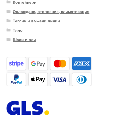
Контейнери
Охлаждане, отопление, климатизация
Теглич и въжени линии
Тяло
Шаси и оси