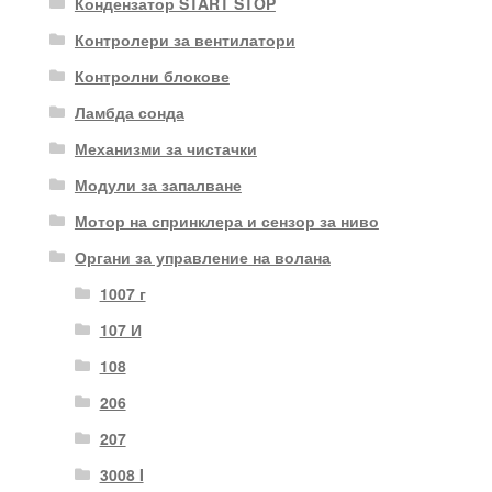
Кондензатор START STOP
Контролери за вентилатори
Контролни блокове
Ламбда сонда
Механизми за чистачки
Модули за запалване
Мотор на спринклера и сензор за ниво
Органи за управление на волана
1007 г
107 И
108
206
207
3008 I