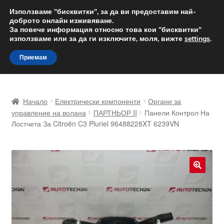
ДОСТАВКА от 12 лв.
Използваме "бисквитки", за да ви предоставим най-
доброто онлайн изживяване.
Доставка по целия свят
За повече информация относно това кои "бисквитки"
използваме или за да ги изключите, моля, вижте
settings
.
Skip
Skip
Menu
Приемам
to
to
navigation
content
Начало
Начало
Електрически компоненти
Органи за
Доставка по целия свят
управление на волана
ПАРТНЬОР II
Панели Контрол На
Лостчета За Citroën C3 Pluriel 96488228XT 6239VN
Жалби
За нас
🔍
Количка
Контакт