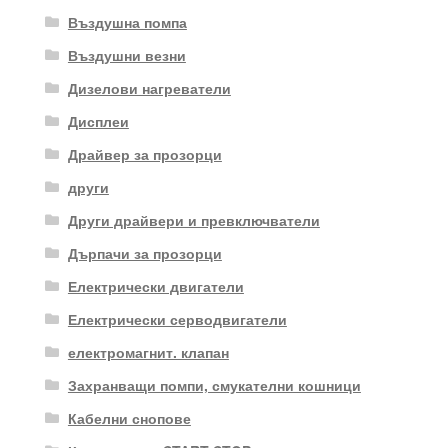
Въздушна помпа
Въздушни везни
Дизелови нагреватели
Дисплеи
Драйвер за прозорци
други
Други драйвери и превключватели
Дърпачи за прозорци
Електрически двигатели
Електрически серводвигатели
електромагнит. клапан
Захранващи помпи, смукателни кошници
Кабелни снопове