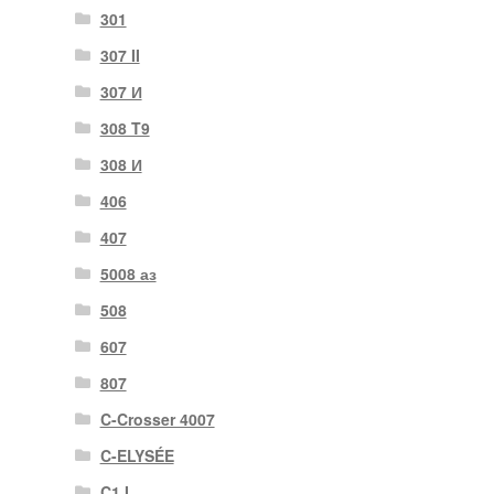
301
307 II
307 И
308 T9
308 И
406
407
5008 аз
508
607
807
C-Crosser 4007
C-ELYSÉE
C1 I