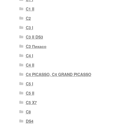
C1 II
C2
C3 I
C3 II DS3
C3 Пикасо
C4 I
C4 II
C4 PICASSO, C4 GRAND PICASSO
C5 I
C5 II
C5 X7
C8
DS4