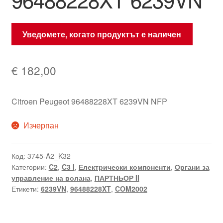
Уведомете, когато продуктът е наличен
€
182,00
Citroen Peugeot 96488228XT 6239VN NFP
Изчерпан
Код:
3745-A2_K32
Категории:
C2
,
C3 I
,
Електрически компоненти
,
Органи за
управление на волана
,
ПАРТНЬОР II
Етикети:
6239VN
,
96488228XT
,
COM2002