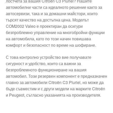
лостчета за вашия Citroën C3 Pluriel? Нашите
автомобилни части са идеалното решение както за
автосервизи, така и за домашни майстори, които
търсят качество на достъпна цена. Моделът
COM2002 Valeo е проектиран да осигури
безпроблемно управление на многобройни функции
на автомобила, като по този начин повишава
комфорт и безопасност по време на шофиране.
С това контролно устройство вие получавате
сигурност и удобство, които са важни за
безпроблемното функциониране на вашия
автомобил. Този резервен компонент е предназначен
главно за автомобили Citroën C3 Pluriel, но може да
бъде съвместим и с други модели на марките Citroën
и Peugeot, съгласно указанията на производителя.