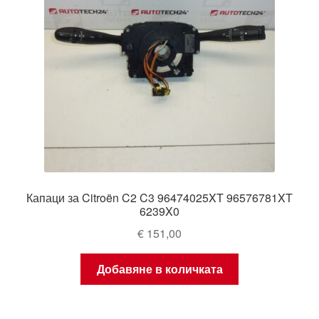
Капаци за Citroën C2 C3 96474025XT 96576781XT
6239X0
€
151,00
Добавяне в количката